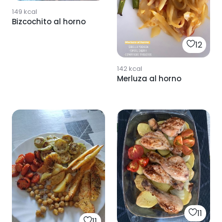
149
kcal
Bizcochito al horno
12
142
kcal
Merluza al horno
11
11