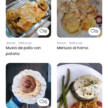
16
15
40min
·
399
kcal
90min
·
608
kcal
Muslo de pollo con
Merluza al horno
patata
15