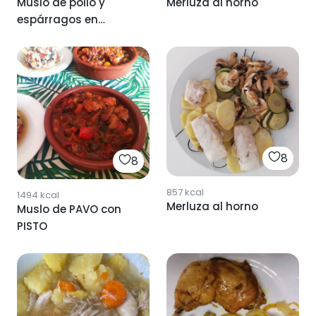
Muslo de pollo y
Merluza al horno
espárragos en
airfryer
8
8
857
kcal
1494
kcal
Merluza al horno
Muslo de PAVO con
PISTO