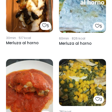
5
5
30min
·
517
kcal
60min
·
826
kcal
Merluza al horno
Merluza al horno
3
781
kcal