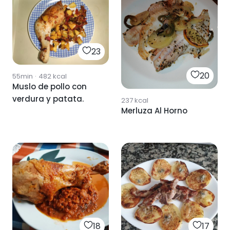
23
20
55min
·
482
kcal
Muslo de pollo con
verdura y patata.
237
kcal
Merluza Al Horno
18
17