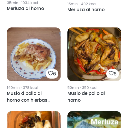
35min
·
1034
kcal
15min
·
402
kcal
Merluza al horno
Merluza al horno
6
6
140min
·
378
kcal
50min
·
350
kcal
Muslo d pollo al
Muslo de pollo al
horno con hierbas
horno
provenzales