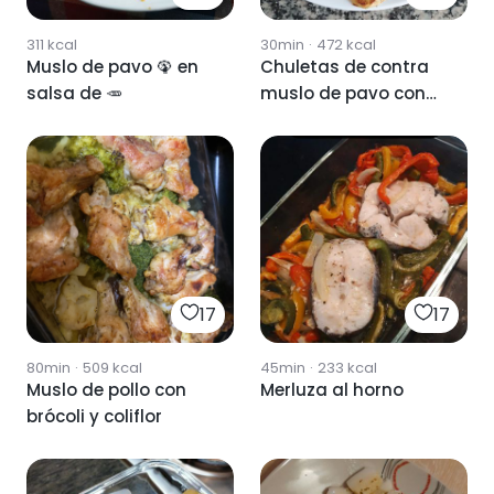
311
kcal
30min
·
472
kcal
Muslo de pavo 🦚 en
Chuletas de contra
salsa de 🥕
muslo de pavo con
patatas al horno
17
17
80min
·
509
kcal
45min
·
233
kcal
Muslo de pollo con
Merluza al horno
brócoli y coliflor