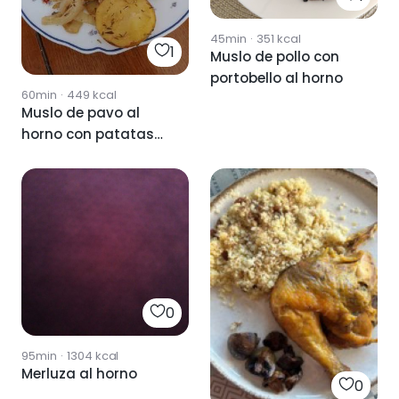
45min
·
351
kcal
1
Muslo de pollo con
portobello al horno
60min
·
449
kcal
Muslo de pavo al
horno con patatas
panadera
0
95min
·
1304
kcal
Merluza al horno
0