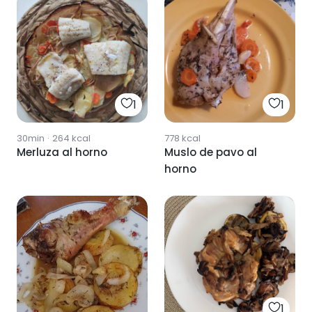
1
1
30min
·
264
kcal
778
kcal
Merluza al horno
Muslo de pavo al
horno
1