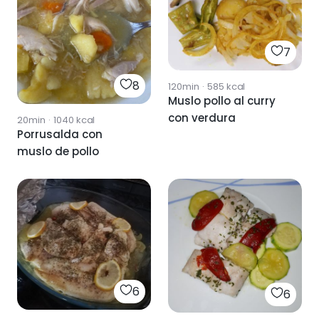
7
8
120min
·
585
kcal
Muslo pollo al curry
con verdura
20min
·
1040
kcal
Porrusalda con
muslo de pollo
6
6