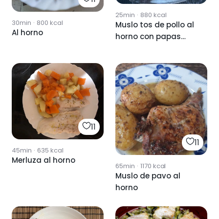
25min
·
880
kcal
30min
·
800
kcal
Muslo tos de pollo al
Al horno
horno con papas
panaderas
11
11
45min
·
635
kcal
Merluza al horno
65min
·
1170
kcal
Muslo de pavo al
horno