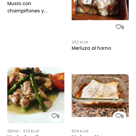
Muslo con
champiñones y
pimiento
9
262
kcal
Merluza al horno
9
8
30min
·
333
kcal
604
kcal