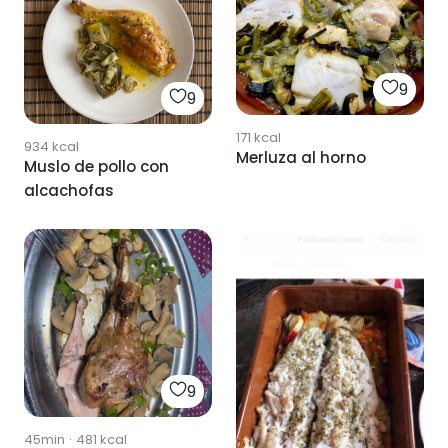
9
9
171
kcal
934
kcal
Merluza al horno
Muslo de pollo con
alcachofas
9
45min
·
481
kcal