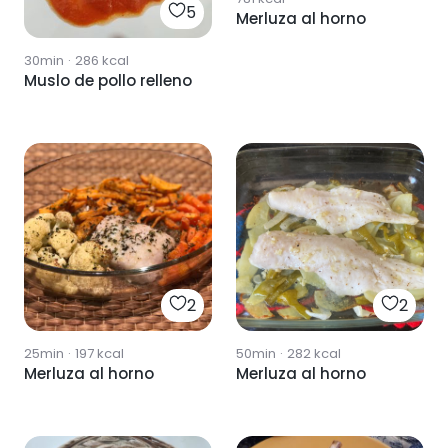
5
Merluza al horno
30min
·
286
kcal
Muslo de pollo relleno
2
2
25min
·
197
kcal
50min
·
282
kcal
Merluza al horno
Merluza al horno