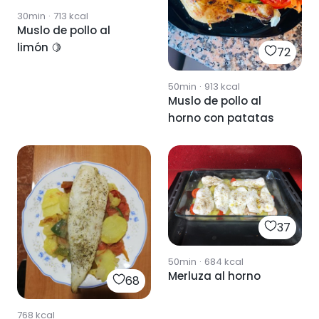
30min
·
713
kcal
Muslo de pollo al
limón 🍋
72
50min
·
913
kcal
Muslo de pollo al
horno con patatas
37
50min
·
684
kcal
Merluza al horno
68
768
kcal