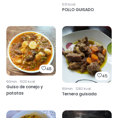
531
kcal
POLLO GUISADO
48
45
60min
·
1020
kcal
Guiso de conejo y
60min
·
1282
kcal
patatas
Ternera guisada