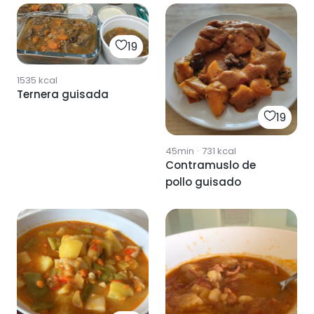
19
1535
kcal
Ternera guisada
19
45min
·
731
kcal
Contramuslo de
pollo guisado