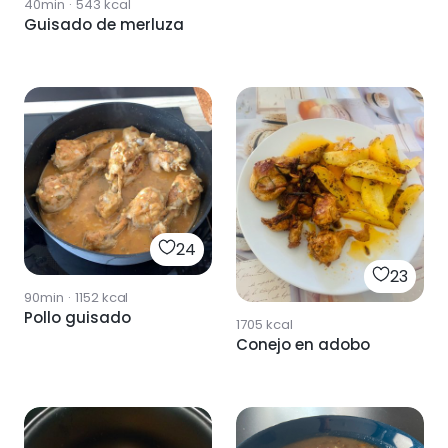
40min
·
543
kcal
Guisado de merluza
24
23
90min
·
1152
kcal
Pollo guisado
1705
kcal
Conejo en adobo