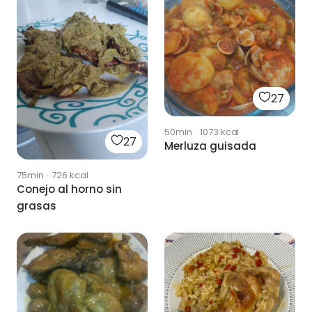
27
50min
·
1073
kcal
27
Merluza guisada
75min
·
726
kcal
Conejo al horno sin
grasas