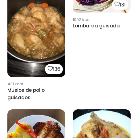
131
1002
kcal
Lombarda guisada
136
431
kcal
Muslos de pollo
guisados