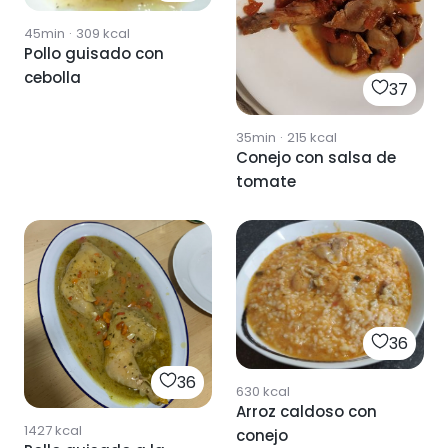
45min
·
309
kcal
Pollo guisado con
cebolla
37
35min
·
215
kcal
Conejo con salsa de
tomate
36
36
630
kcal
Arroz caldoso con
1427
kcal
conejo