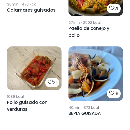
30min
·
470
kcal
21
Calamares guisados
67min
·
2502
kcal
Paella de conejo y
pollo
21
19
1089
kcal
Pollo guisado con
40min
·
373
kcal
verduras
SEPIA GUISADA