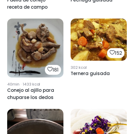
receta de campo
152
302
kcal
181
Ternera guisada
40min
·
1433
kcal
Conejo al ajillo para
chuparse los dedos