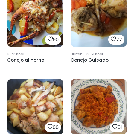
77
90
38min
·
2351
kcal
1372
kcal
Conejo Guisado
Conejo al horno
66
61