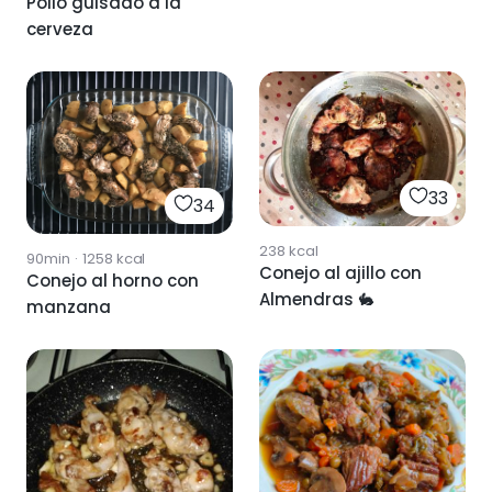
Pollo guisado a la
cerveza
33
34
238
kcal
90min
·
1258
kcal
Conejo al ajillo con
Conejo al horno con
Almendras 🐇
manzana