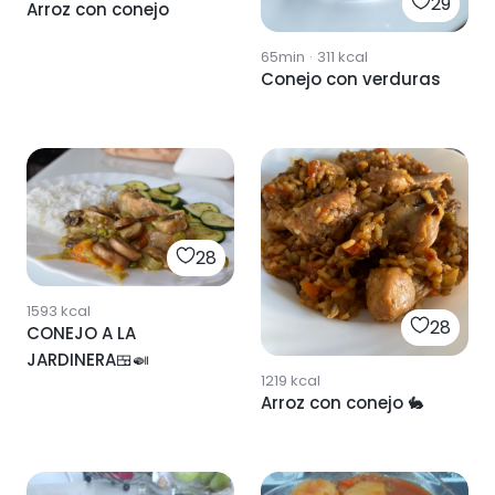
29
Arroz con conejo
65min
·
311
kcal
Conejo con verduras
28
1593
kcal
28
CONEJO A LA
JARDINERA🍱🍛
1219
kcal
Arroz con conejo 🐇