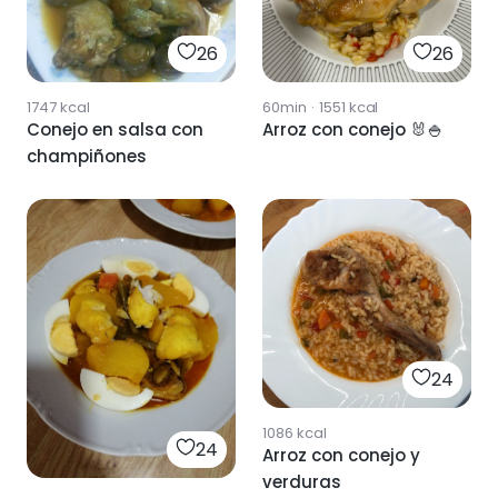
26
26
1747
kcal
60min
·
1551
kcal
Conejo en salsa con
Arroz con conejo 🐰🍚
champiñones
24
1086
kcal
24
Arroz con conejo y
verduras