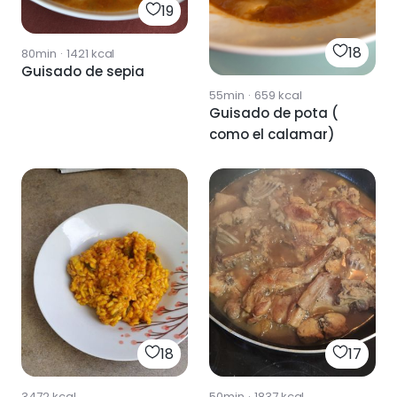
19
18
80min
·
1421
kcal
Guisado de sepia
55min
·
659
kcal
Guisado de pota (
como el calamar)
18
17
3472
kcal
50min
·
1837
kcal