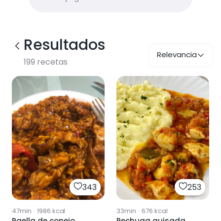
Resultados
Relevancia
199
recetas
343
253
47min
·
1986
kcal
33min
·
676
kcal
Paella de conejo
Pechuga guisada