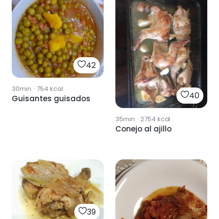
42
30min
·
754
kcal
40
Guisantes guisados
35min
·
2754
kcal
Conejo al ajillo
39