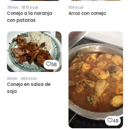
75min
·
1870
kcal
104
kcal
Conejo a la naranja
Arroz con conejo
con patatas
58
15min
·
384
kcal
Conejo en salsa de
soja
49