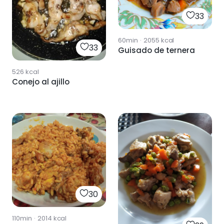
33
60min
·
2055
kcal
33
Guisado de ternera
526
kcal
Conejo al ajillo
30
110min
·
2014
kcal