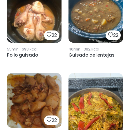
22
22
55min
·
698
kcal
40min
·
392
kcal
Pollo guisado
Guisado de lentejas
22