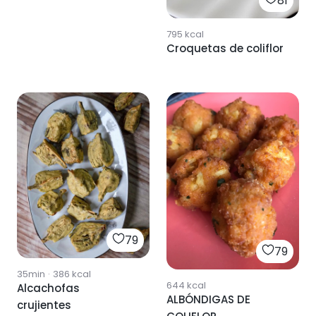
81
795
kcal
Croquetas de coliflor
79
79
35min
·
386
kcal
644
kcal
Alcachofas
ALBÓNDIGAS DE
crujientes