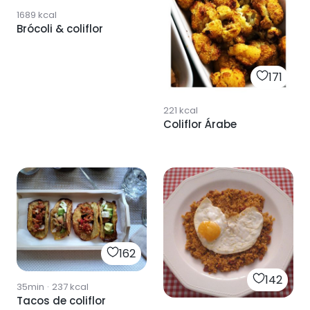
1689
kcal
Brócoli & coliflor
171
221
kcal
Coliflor Árabe
162
142
35min
·
237
kcal
Tacos de coliflor