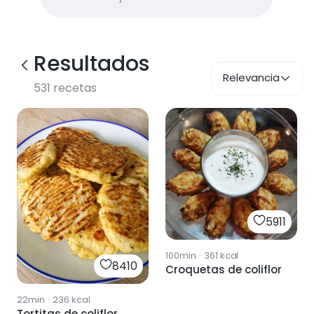
Resultados
Relevancia
531
recetas
5911
100min
·
361
kcal
8410
Croquetas de coliflor
22min
·
236
kcal
Tortitas de coliflor