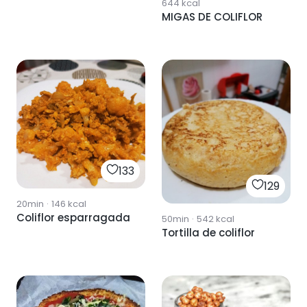
644
kcal
MIGAS DE COLIFLOR
133
129
20min
·
146
kcal
Coliflor esparragada
50min
·
542
kcal
Tortilla de coliflor