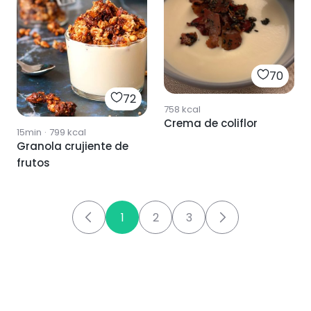
70
72
758
kcal
Crema de coliflor
15min
·
799
kcal
Granola crujiente de
frutos
1
2
3