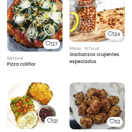
124
127
55min
·
517
kcal
Garbanzos crujientes
566
kcal
especiados
Pizza coliflor
121
112