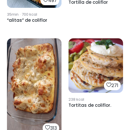
497
Tortilla de coliflor
35min
·
700
kcal
“alitas” de coliflor
271
238
kcal
Tortitas de coliflor.
313