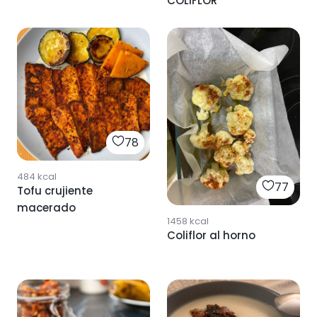
COLIFLOR
78
484
kcal
77
Tofu crujiente
macerado
1458
kcal
Coliflor al horno