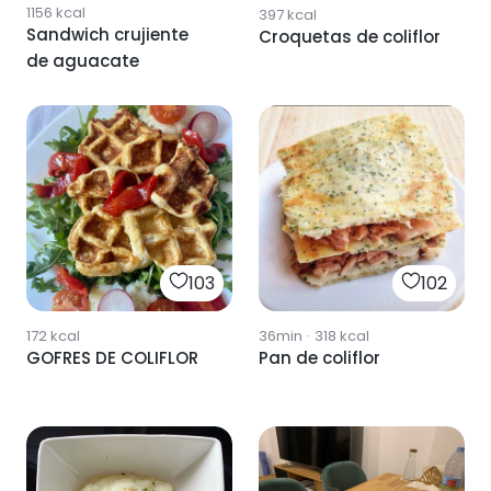
1156
kcal
397
kcal
Sandwich crujiente
Croquetas de coliflor
de aguacate
103
102
172
kcal
36min
·
318
kcal
GOFRES DE COLIFLOR
Pan de coliflor