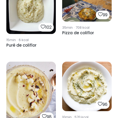
99
102
35min
·
708
kcal
Pizza de coliflor
15min
·
6
kcal
Puré de coliflor
96
98
10min
·
570
kcal