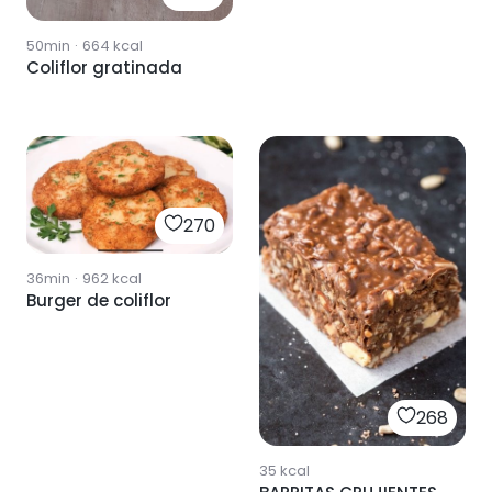
50min
·
664
kcal
Coliflor gratinada
270
36min
·
962
kcal
Burger de coliflor
268
35
kcal