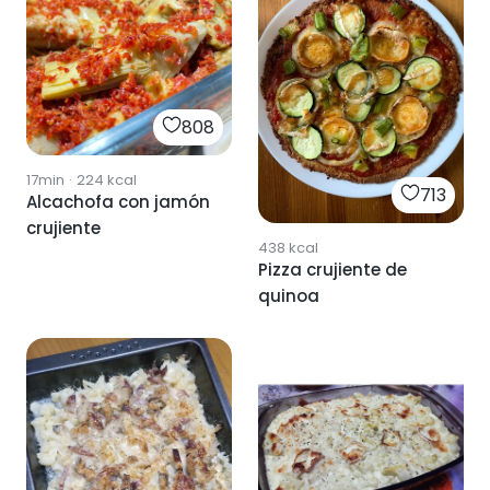
808
17min
·
224
kcal
713
Alcachofa con jamón
crujiente
438
kcal
Pizza crujiente de
quinoa