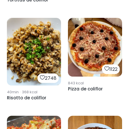
1122
2748
843
kcal
Pizza de coliflor
40min
·
368
kcal
Risotto de coliflor