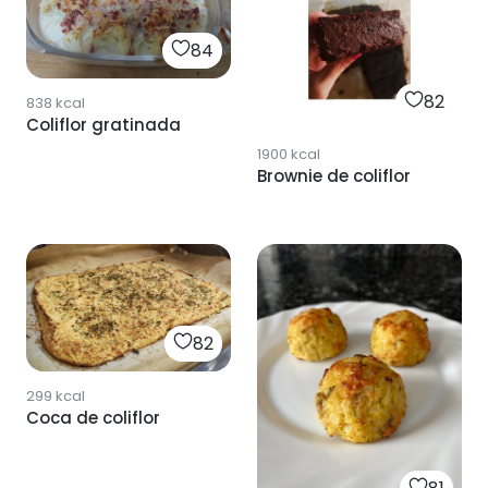
84
82
838
kcal
Coliflor gratinada
1900
kcal
Brownie de coliflor
82
299
kcal
Coca de coliflor