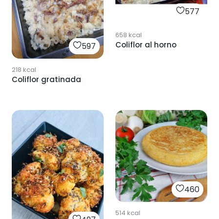
577
658
kcal
Coliflor al horno
597
218
kcal
Coliflor gratinada
460
514
kcal