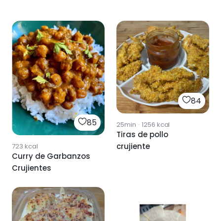
84
85
25min
·
1256
kcal
Tiras de pollo
crujiente
723
kcal
Curry de Garbanzos
Crujientes