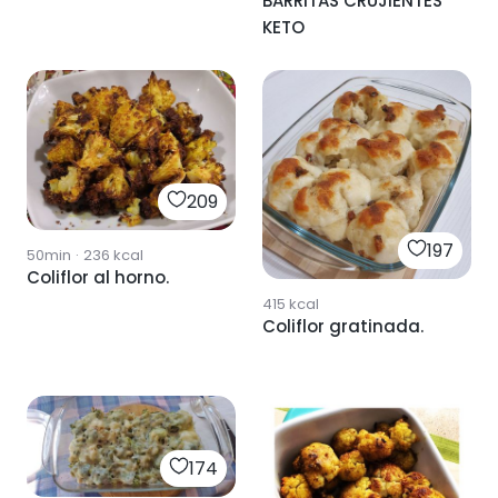
BARRITAS CRUJIENTES
KETO
209
197
50min
·
236
kcal
Coliflor al horno.
415
kcal
Coliflor gratinada.
174