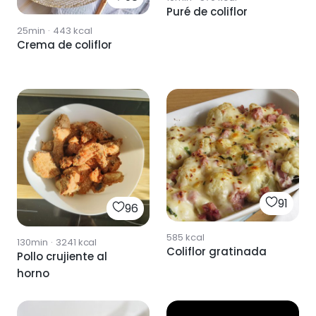
Puré de coliflor
25min
·
443
kcal
Crema de coliflor
91
96
585
kcal
130min
·
3241
kcal
Coliflor gratinada
Pollo crujiente al
horno