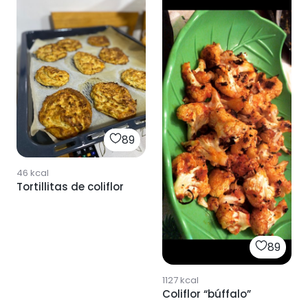
89
46
kcal
Tortillitas de coliflor
89
1127
kcal
Coliflor “búffalo”