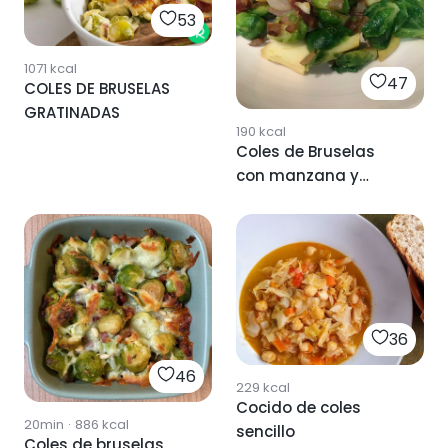
53
1071
kcal
47
COLES DE BRUSELAS
GRATINADAS
190
kcal
Coles de Bruselas
con manzana y
jamón
36
46
229
kcal
Cocido de coles
20min
·
886
kcal
sencillo
Coles de bruselas