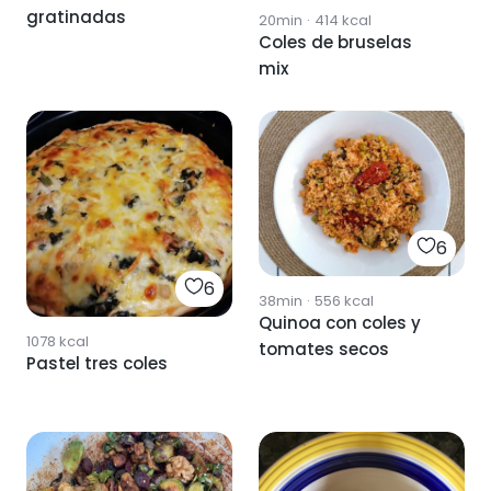
gratinadas
20min
·
414
kcal
Coles de bruselas
mix
6
6
38min
·
556
kcal
Quinoa con coles y
1078
kcal
tomates secos
Pastel tres coles