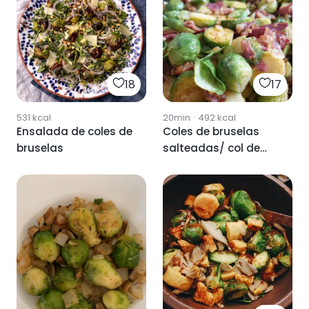
18
17
531
kcal
20min
·
492
kcal
Ensalada de coles de
Coles de bruselas
bruselas
salteadas/ col de
bruselas