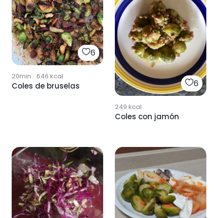
6
20min
·
646
kcal
6
Coles de bruselas
249
kcal
Coles con jamón