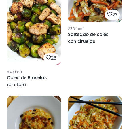
23
253
kcal
Salteado de coles
con ciruelas
26
543
kcal
Coles de Bruselas
con tofu