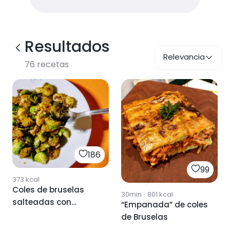
Resultados
Relevancia
76
recetas
186
99
373
kcal
Coles de bruselas
30min
·
801
kcal
salteadas con
“Empanada” de coles
patatas
de Bruselas