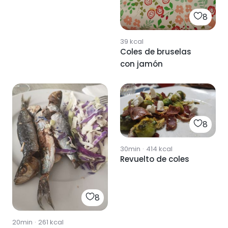
8
39
kcal
Coles de bruselas
con jamón
8
30min
·
414
kcal
Revuelto de coles
8
20min
·
261
kcal