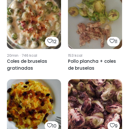
12
11
20min
·
746
kcal
153
kcal
Coles de bruselas
Pollo plancha + coles
gratinadas
de bruselas
10
9