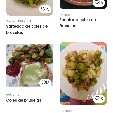
15
15
161
kcal
Ensalada coles de
15min
·
134
kcal
Bruselas
Salteado de coles de
bruselas
13
225
kcal
13
Coles de bruselas
182
kcal