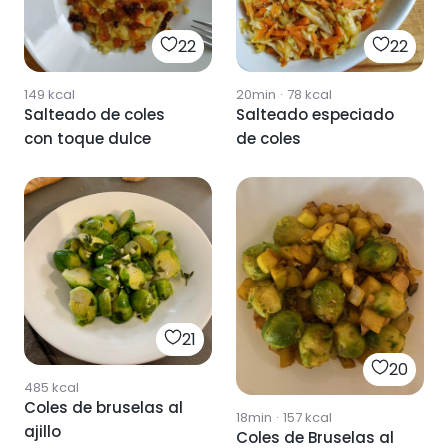
22
22
149
kcal
20min
·
78
kcal
Salteado de coles
Salteado especiado
con toque dulce
de coles
21
20
485
kcal
Coles de bruselas al
18min
·
157
kcal
ajillo
Coles de Bruselas al