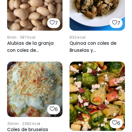
7
7
6min
·
387
kcal
833
kcal
Alubias de la granja
Quinoa con coles de
con coles de
Bruselas y
bruselas
champiñones
6
6
30min
·
2382
kcal
Coles de bruselas