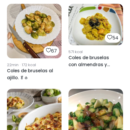
54
67
571
kcal
Coles de bruselas
con almendras y
22min
·
172
kcal
Coles de bruselas al
setas
ajillo. 🥬🧄