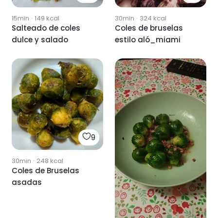
15min
·
149
kcal
30min
·
324
kcal
Salteado de coles
Coles de bruselas
dulce y salado
estilo aló_miami
9
30min
·
248
kcal
Coles de Bruselas
asadas