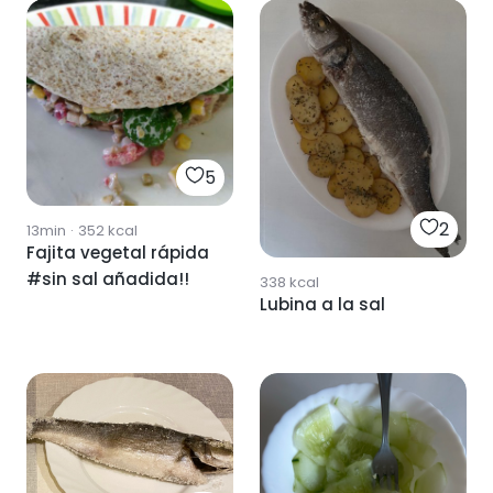
5
2
13min
·
352
kcal
Fajita vegetal rápida
#sin sal añadida!!
338
kcal
Lubina a la sal