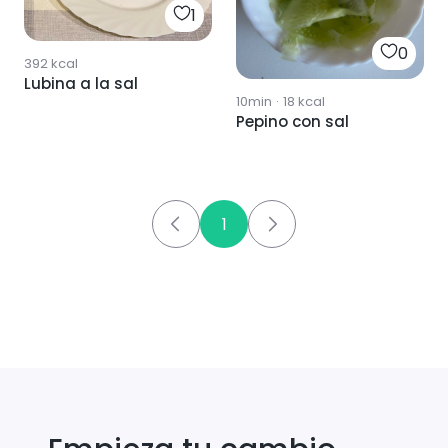
1
0
392
kcal
Lubina a la sal
10min
·
18
kcal
Pepino con sal
1