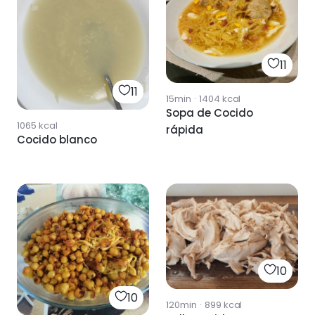
11
11
15min
·
1404
kcal
Sopa de Cocido
1065
kcal
rápida
Cocido blanco
10
10
120min
·
899
kcal