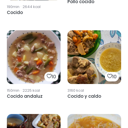
Pollo cocido
190min
·
2644
kcal
Cocido
10
10
150min
·
2225
kcal
3160
kcal
Cocido andaluz
Cocido y caldo