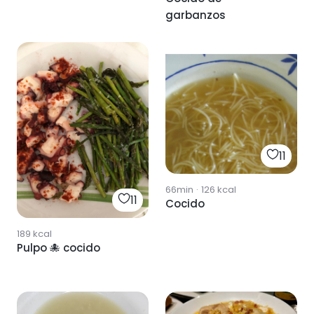
garbanzos
11
66min
·
126
kcal
11
Cocido
189
kcal
Pulpo 🐙 cocido