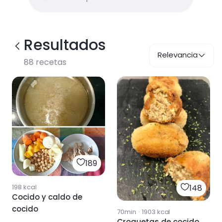
Resultados
Relevancia
88
recetas
189
148
198
kcal
Cocido y caldo de
cocido
70min
·
1903
kcal
Croquetas de cocido