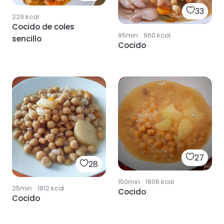
33
229
kcal
Cocido de coles
95min
·
960
kcal
sencillo
Cocido
27
28
150min
·
1806
kcal
25min
·
1812
kcal
Cocido
Cocido