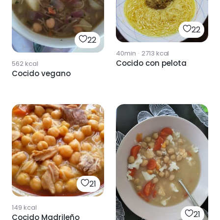
22
22
40min
·
2713
kcal
Cocido con pelota
562
kcal
Cocido vegano
21
149
kcal
21
Cocido Madrileño