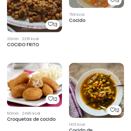
13
759
kcal
Cocido
13
20min
·
2216
kcal
COCIDO FRITO
12
12
50min
·
2495
kcal
Croquetas de cocido
1412
kcal
Cocido de