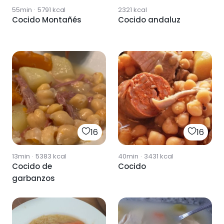
55min
·
5791
kcal
2321
kcal
Cocido Montañés
Cocido andaluz
16
16
13min
·
5383
kcal
40min
·
3431
kcal
Cocido de
Cocido
garbanzos