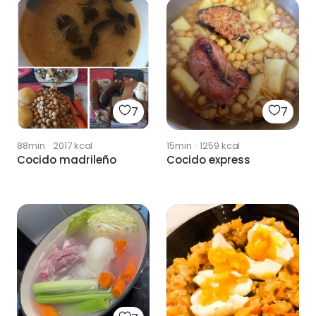
7
7
88min
·
2017
kcal
15min
·
1259
kcal
Cocido madrileño
Cocido express