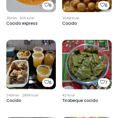
8
8
35min
·
926
kcal
3048
kcal
Cocido express
Cocido
8
7
240min
·
2868
kcal
42
kcal
Cocido
Tirabeque cocido