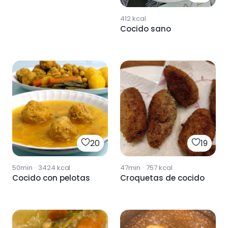
412
kcal
Cocido sano
20
19
50min
·
3424
kcal
47min
·
757
kcal
Cocido con pelotas
Croquetas de cocido