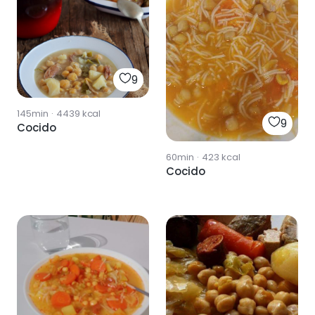
9
145min
·
4439
kcal
9
Cocido
60min
·
423
kcal
Cocido