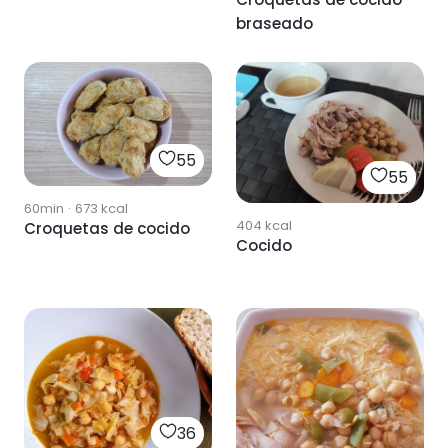
braseado
55
55
60min
·
673
kcal
404
kcal
Croquetas de cocido
Cocido
36