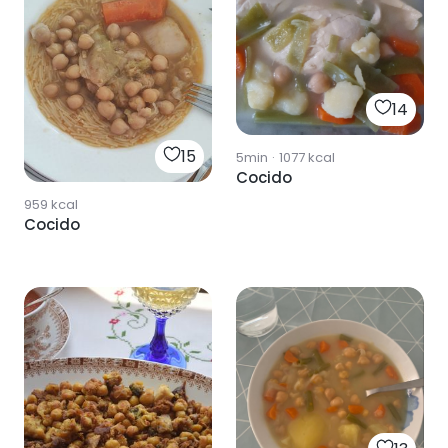
14
15
5min
·
1077
kcal
Cocido
959
kcal
Cocido