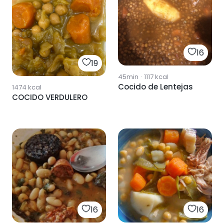
16
19
45min
·
1117
kcal
Cocido de Lentejas
1474
kcal
COCIDO VERDULERO
16
16