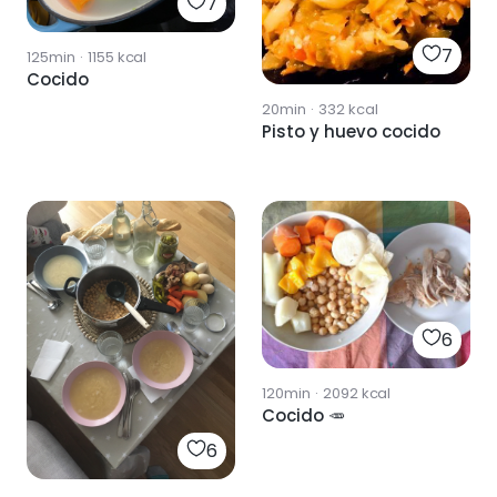
7
7
125min
·
1155
kcal
Cocido
20min
·
332
kcal
Pisto y huevo cocido
6
120min
·
2092
kcal
Cocido 🥕
6