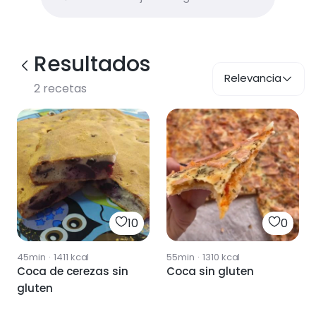
Resultados
Relevancia
2
recetas
10
0
45min
·
1411
kcal
55min
·
1310
kcal
Coca de cerezas sin
Coca sin gluten
gluten