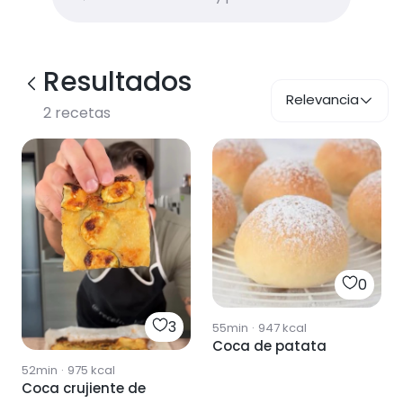
Resultados
Relevancia
2
recetas
0
3
55min
·
947
kcal
Coca de patata
52min
·
975
kcal
Coca crujiente de