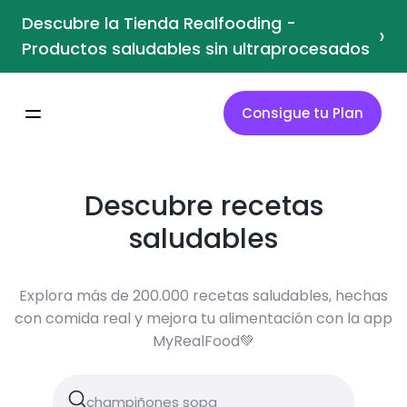
Descubre la Tienda Realfooding -
›
Productos saludables sin ultraprocesados
Consigue tu Plan
Descubre recetas
saludables
Explora más de 200.000 recetas saludables, hechas
con comida real y mejora tu alimentación con la app
MyRealFood💚