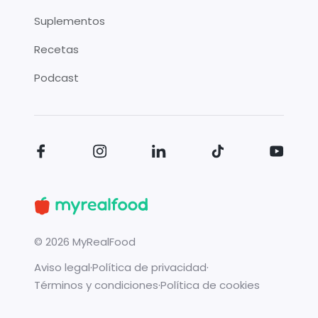
Suplementos
Recetas
Podcast
©
2026
MyRealFood
Aviso legal
·
Política de privacidad
·
Términos y condiciones
·
Política de cookies