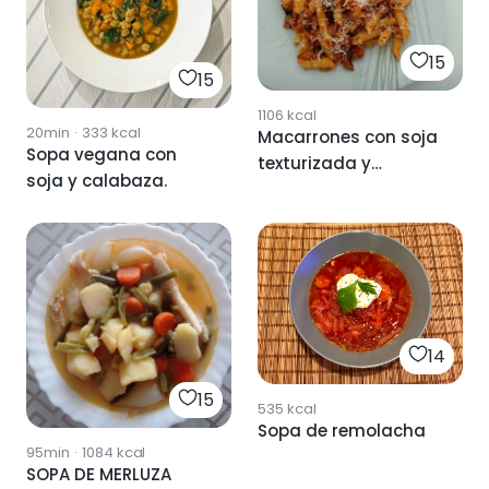
15
15
1106
kcal
20min
·
333
kcal
Macarrones con soja
Sopa vegana con
texturizada y
soja y calabaza.
champiñones
14
15
535
kcal
Sopa de remolacha
95min
·
1084
kcal
SOPA DE MERLUZA