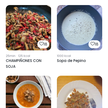
18
18
25min
·
125
kcal
1000
kcal
CHAMPIÑONES CON
Sopa de Pepino
SOJA