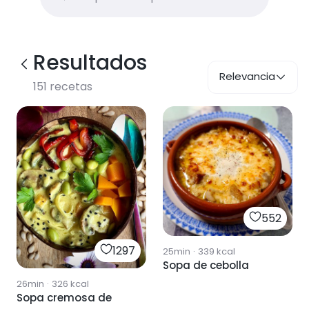
Resultados
Relevancia
151
recetas
552
1297
25min
·
339
kcal
Sopa de cebolla
26min
·
326
kcal
Sopa cremosa de