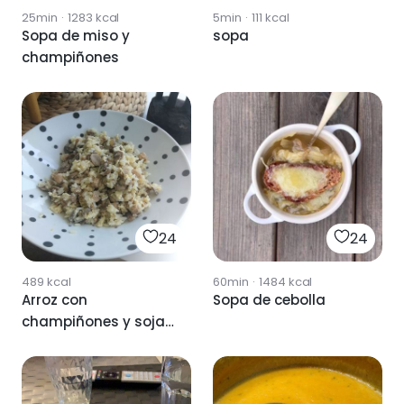
25min
·
1283
kcal
5min
·
111
kcal
Sopa de miso y
sopa
champiñones
24
24
489
kcal
60min
·
1484
kcal
Arroz con
Sopa de cebolla
champiñones y soja
texturizada