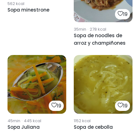
562
kcal
Sopa minestrone
19
35min
·
278
kcal
Sopa de noodles de
arroz y champiñones
19
19
45min
·
445
kcal
1152
kcal
Sopa Juliana
Sopa de cebolla