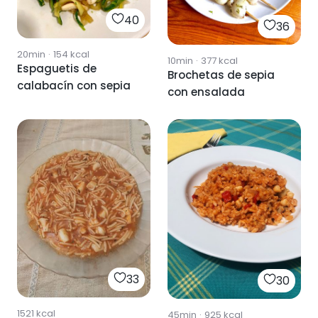
40
36
20min
·
154
kcal
10min
·
377
kcal
Espaguetis de
Brochetas de sepia
calabacín con sepia
con ensalada
33
30
1521
kcal
45min
·
925
kcal