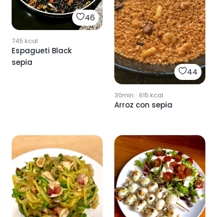
46
745
kcal
Espagueti Black
sepia
44
30min
·
615
kcal
Arroz con sepia