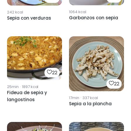
1064
kcal
242
kcal
Garbanzos con sepia
Sepia con verduras
22
22
25min
·
1897
kcal
Fideua de sepia y
17min
·
337
kcal
langostinos
Sepia a la plancha