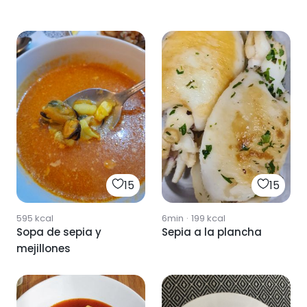
15
15
595
kcal
6min
·
199
kcal
Sopa de sepia y
Sepia a la plancha
mejillones