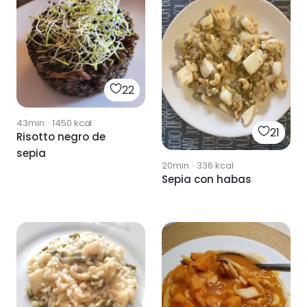
22
43min
·
1450
kcal
21
Risotto negro de
sepia
20min
·
336
kcal
Sepia con habas