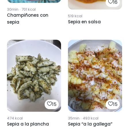
16
30min
·
701
kcal
Champiñones con
519
kcal
Sepia en salsa
sepia
15
15
474
kcal
35min
·
493
kcal
Sepia a la plancha
Sepia “a la gallega”