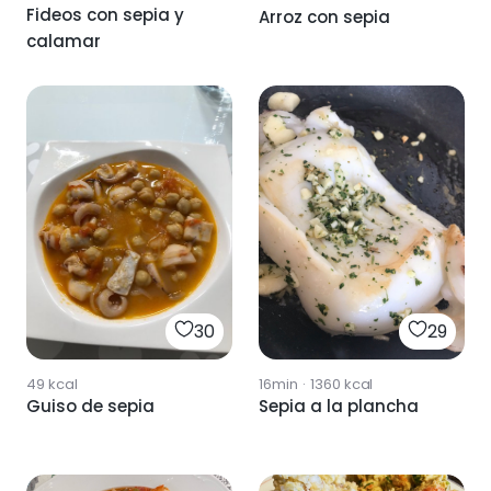
Fideos con sepia y
Arroz con sepia
calamar
30
29
49
kcal
16min
·
1360
kcal
Guiso de sepia
Sepia a la plancha