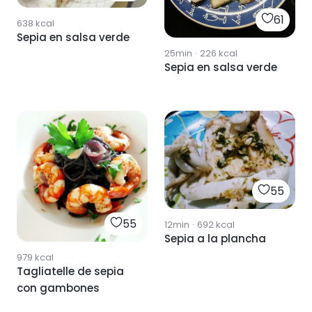
61
638
kcal
Sepia en salsa verde
25min
·
226
kcal
Sepia en salsa verde
55
55
12min
·
692
kcal
Sepia a la plancha
979
kcal
Tagliatelle de sepia
con gambones