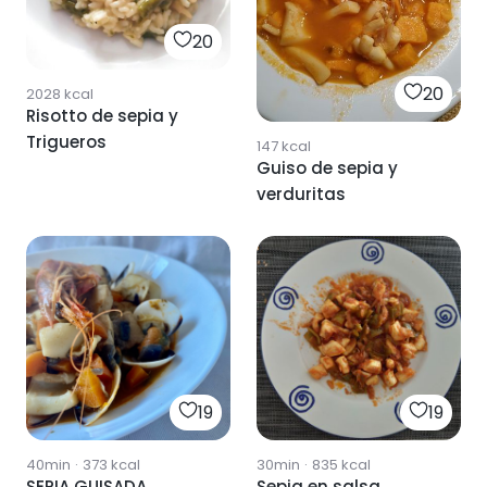
20
20
2028
kcal
Risotto de sepia y
Trigueros
147
kcal
Guiso de sepia y
verduritas
19
19
40min
·
373
kcal
30min
·
835
kcal
SEPIA GUISADA
Sepia en salsa