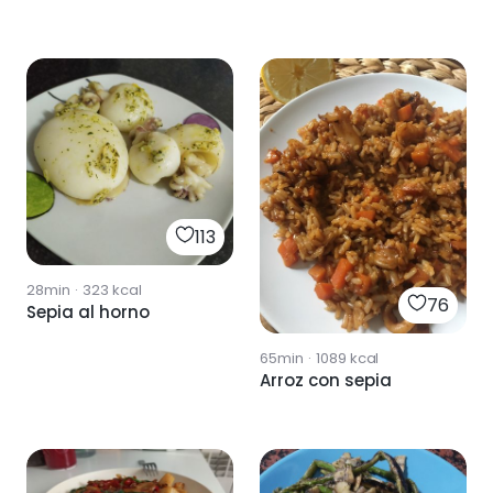
113
28min
·
323
kcal
76
Sepia al horno
65min
·
1089
kcal
Arroz con sepia