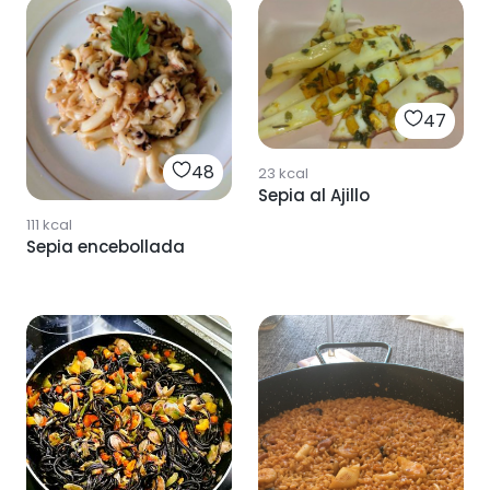
47
48
23
kcal
Sepia al Ajillo
111
kcal
Sepia encebollada