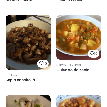
19
19
80min
·
1421
kcal
Guisado de sepia
133
kcal
Sepia encebollá