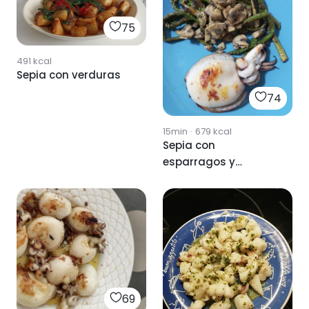
75
491
kcal
Sepia con verduras
74
15min
·
679
kcal
Sepia con
esparragos y
champiñones
69