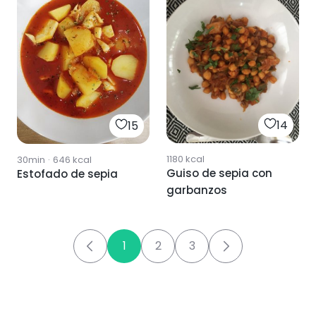
14
15
1180
kcal
30min
·
646
kcal
Guiso de sepia con
Estofado de sepia
garbanzos
1
2
3