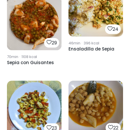
24
29
46min
·
396
kcal
Ensaladilla de Sepia
70min
·
1108
kcal
Sepia con Guisantes
22
23