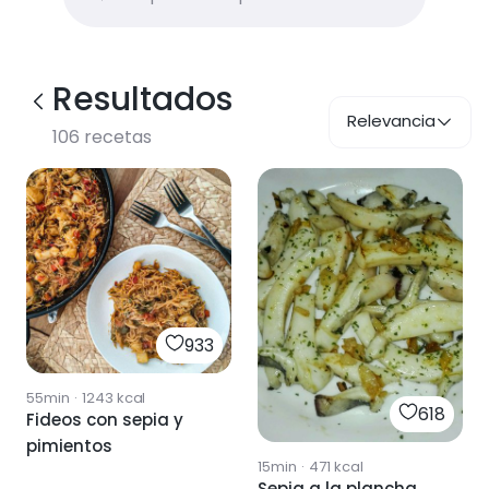
Resultados
Relevancia
106
recetas
933
55min
·
1243
kcal
618
Fideos con sepia y
pimientos
15min
·
471
kcal
Sepia a la plancha