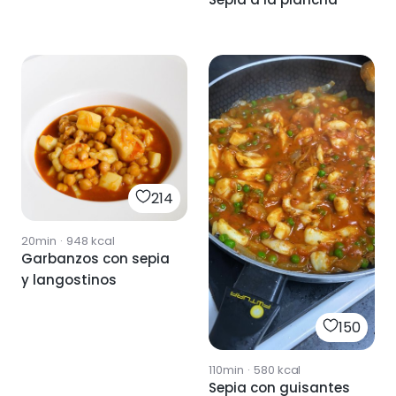
214
20min
·
948
kcal
Garbanzos con sepia
y langostinos
150
110min
·
580
kcal
Sepia con guisantes