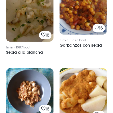
16
18
15min
·
1020
kcal
Garbanzos con sepia
1min
·
1087
kcal
Sepia a la plancha
16