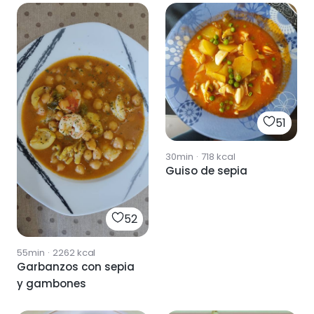
51
30min
·
718
kcal
Guiso de sepia
52
55min
·
2262
kcal
Garbanzos con sepia
y gambones