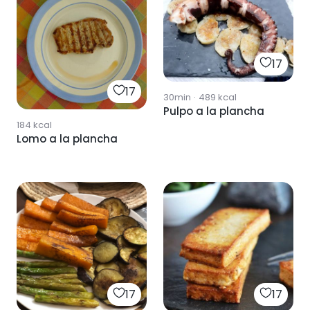
17
17
30min
·
489
kcal
Pulpo a la plancha
184
kcal
Lomo a la plancha
17
17