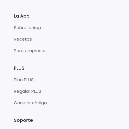
La App
Sobre la App
Recetas
Para empresas
PLUS
Plan PLUS
Regalar PLUS
Canjear código
Soporte