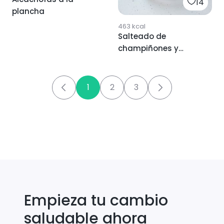
14
plancha
463
kcal
Salteado de
champiñones y
garbanzos con
salmón a la plancha
1
2
3
Empieza tu cambio
saludable ahora