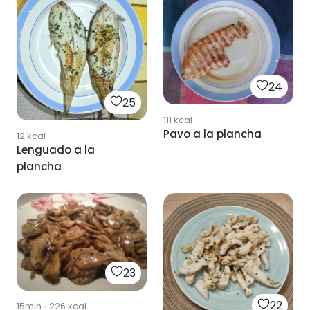
24
25
111
kcal
Pavo a la plancha
12
kcal
Lenguado a la
plancha
23
22
15min
·
226
kcal