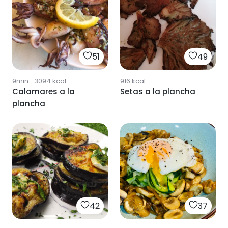
51
49
9min
·
3094
kcal
916
kcal
Calamares a la
Setas a la plancha
plancha
42
37