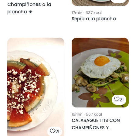
Champiñones a la
plancha 🍄
17min
·
337
kcal
Sepia a la plancha
21
15min
·
567
kcal
CALABAGUETTIS CON
CHAMPIÑONES Y
21
HUEVO A LA PLANCHA