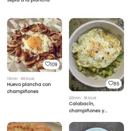
109
13min
·
66
kcal
85
Huevo plancha con
champiñones
20min
·
16
kcal
Calabacín,
champiñones y
huevo a la plancha