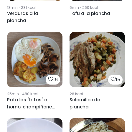
13min
·
231
kcal
6min
·
260
kcal
Verduras a la
Tofu a la plancha
plancha
16
15
25min
·
480
kcal
26
kcal
Patatas "fritas" al
Solomillo a la
horno, champiñones
plancha
y huevos a la
plancha