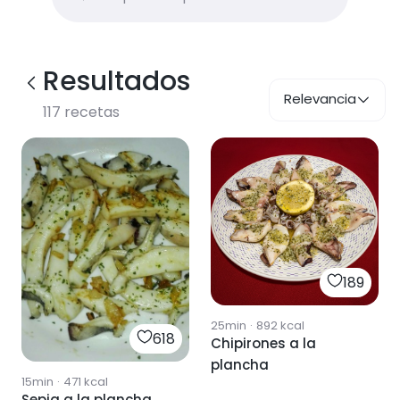
Resultados
Relevancia
117
recetas
189
25min
·
892
kcal
618
Chipirones a la
plancha
15min
·
471
kcal
Sepia a la plancha