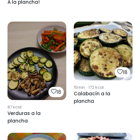
A la plancha!
18
15min
·
172
kcal
18
Calabacín a la
plancha
87
kcal
Verduras a la
plancha