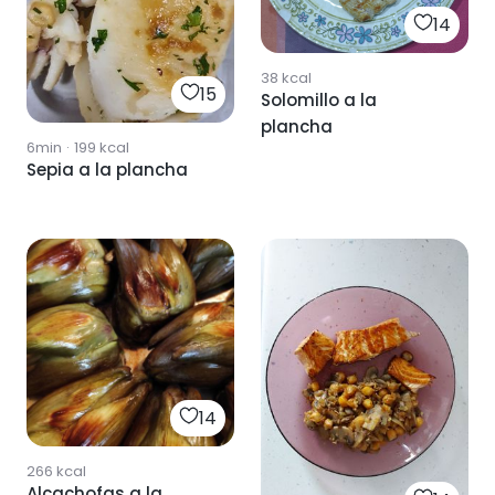
14
38
kcal
15
Solomillo a la
plancha
6min
·
199
kcal
Sepia a la plancha
14
266
kcal
Alcachofas a la