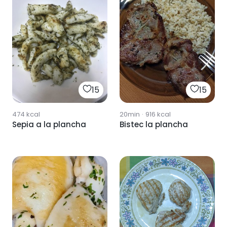
15
15
474
kcal
20min
·
916
kcal
Sepia a la plancha
Bistec la plancha