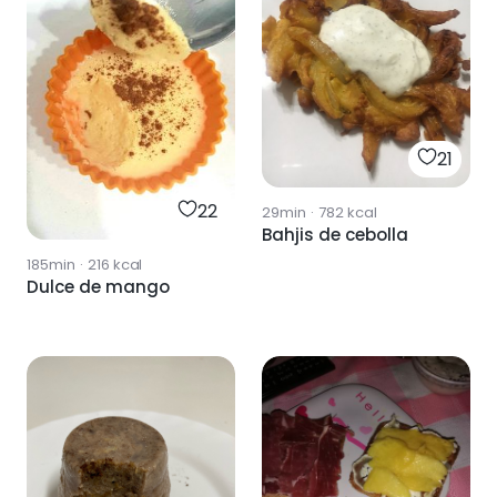
21
22
29min
·
782
kcal
Bahjis de cebolla
185min
·
216
kcal
Dulce de mango