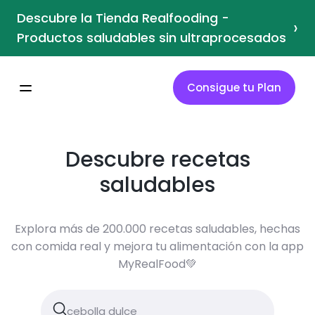
Descubre la Tienda Realfooding -
›
Productos saludables sin ultraprocesados
Consigue tu Plan
Descubre recetas
saludables
Explora más de 200.000 recetas saludables, hechas
con comida real y mejora tu alimentación con la app
MyRealFood💚