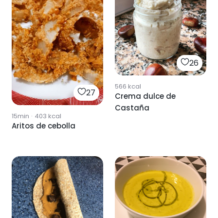
26
566
kcal
27
Crema dulce de
Castaña
15min
·
403
kcal
Aritos de cebolla