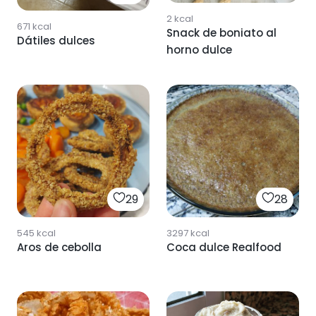
2
kcal
671
kcal
Snack de boniato al
Dátiles dulces
horno dulce
29
28
545
kcal
3297
kcal
Aros de cebolla
Coca dulce Realfood