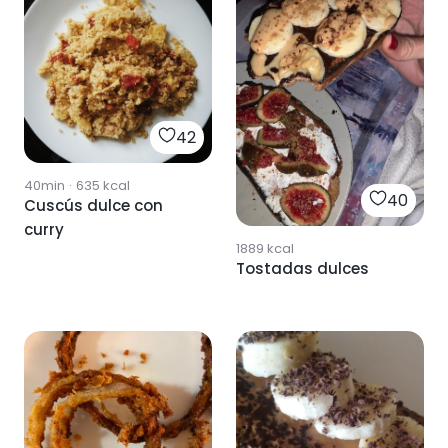
42
40min
·
635
kcal
40
Cuscús dulce con
curry
1889
kcal
Tostadas dulces