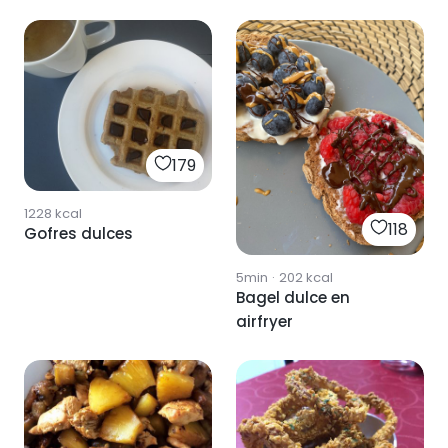
179
1228
kcal
118
Gofres dulces
5min
·
202
kcal
Bagel dulce en
airfryer