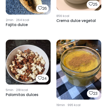
25
26
856
kcal
2min
·
264
kcal
Crema dulce vegetal
Fajita dulce
24
5min
·
218
kcal
23
Palomitas dulces
19min
·
995
kcal