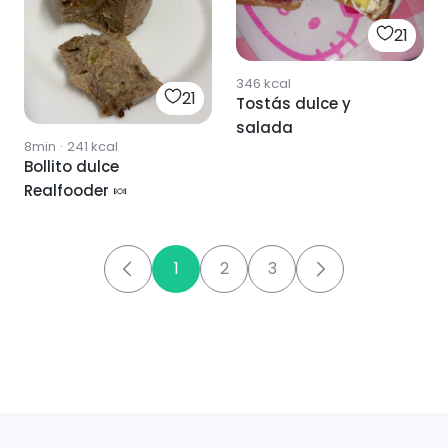
21
346
kcal
21
Tostás dulce y
salada
8min
·
241
kcal
Bollito dulce
Realfooder 🍬
1
2
3