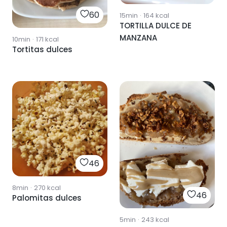
60
15min
·
164
kcal
TORTILLA DULCE DE
MANZANA
10min
·
171
kcal
Tortitas dulces
46
8min
·
270
kcal
46
Palomitas dulces
5min
·
243
kcal