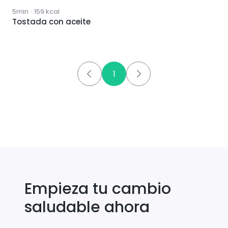
5min
·
159
kcal
Tostada con aceite
1
Empieza tu cambio
saludable ahora