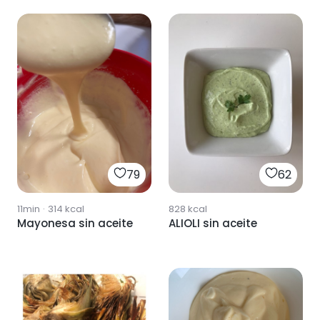
79
62
11min
·
314
kcal
828
kcal
Mayonesa sin aceite
ALIOLI sin aceite