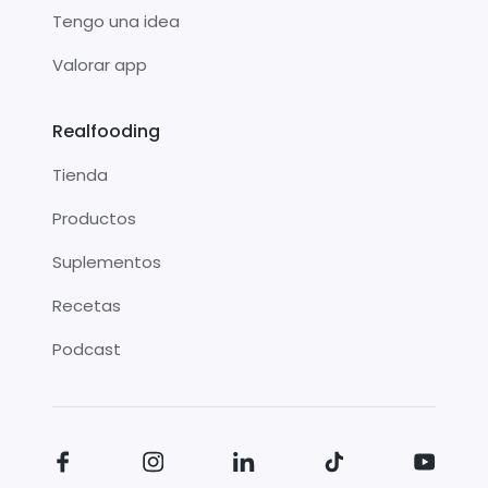
Tengo una idea
Valorar app
Realfooding
Tienda
Productos
Suplementos
Recetas
Podcast