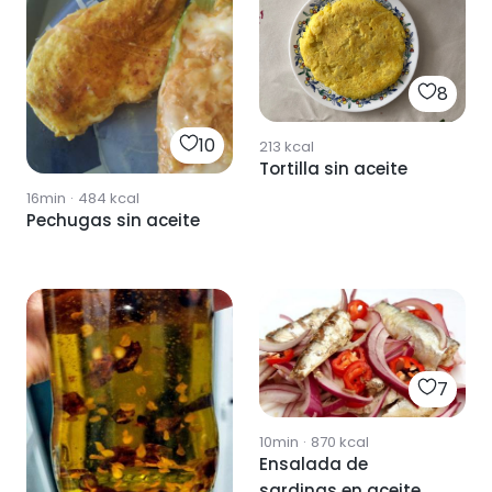
8
10
213
kcal
Tortilla sin aceite
16min
·
484
kcal
Pechugas sin aceite
7
10min
·
870
kcal
Ensalada de
sardinas en aceite