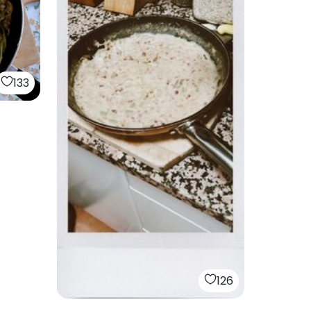
133
126