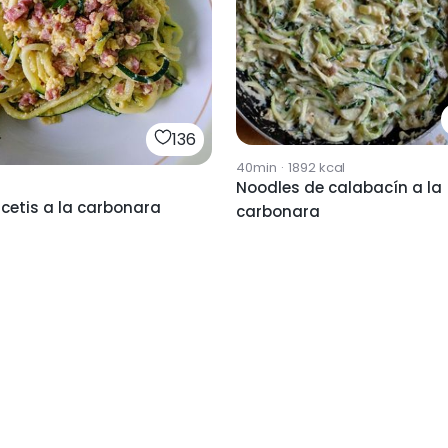
136
40min
·
1892
kcal
Noodles de calabacín a la
cetis a la carbonara
carbonara