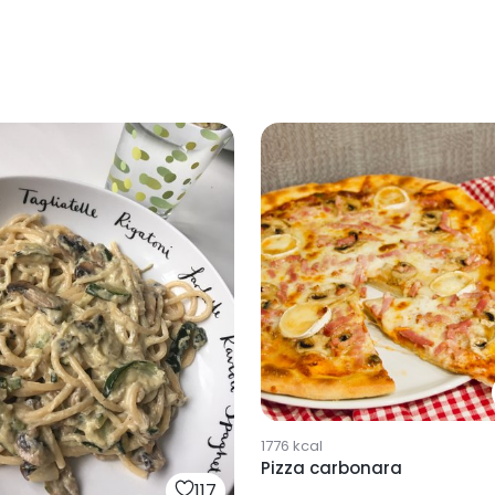
1776
kcal
Pizza carbonara
117