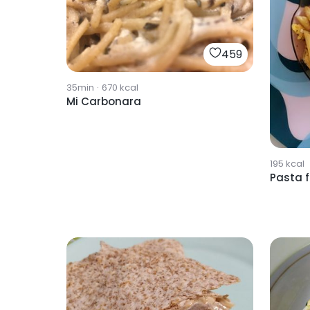
459
35min
·
670
kcal
Mi Carbonara
195
kcal
Pasta 