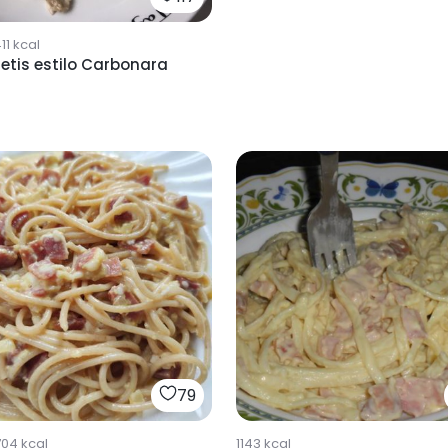
11
kcal
etis estilo Carbonara
79
704
kcal
1143
kcal