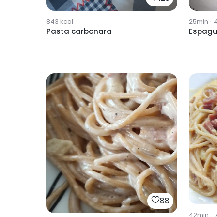
843
kcal
25min
·
4
Pasta carbonara
Espagu
88
42min
·