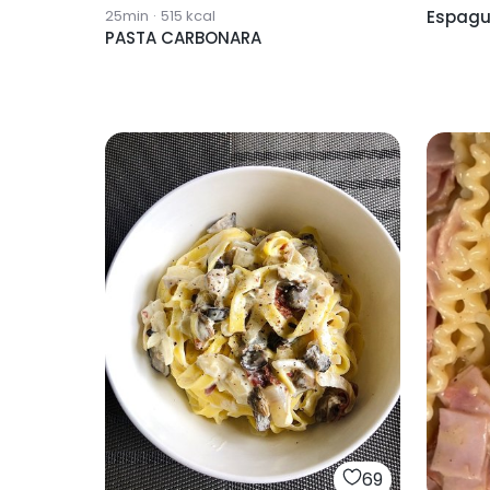
25min
·
515
kcal
Espague
PASTA CARBONARA
69