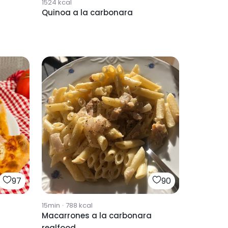
1524
kcal
Quinoa a la carbonara
97
90
15min
·
788
kcal
Macarrones a la carbonara
realfood