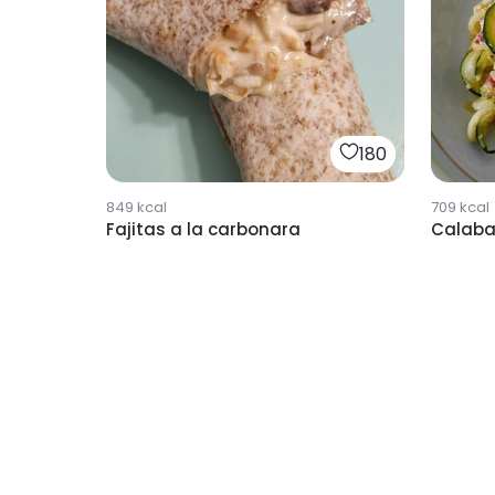
180
849
kcal
709
kcal
Fajitas a la carbonara
Calaba