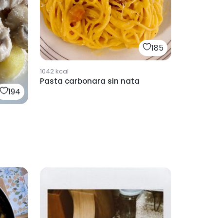
185
1042
kcal
Pasta carbonara sin nata
194