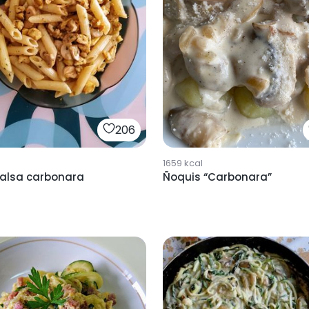
206
1659
kcal
Ñoquis “Carbonara”
falsa carbonara