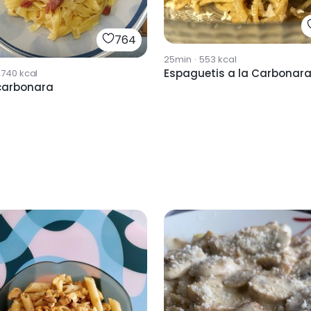
764
25min
·
553
kcal
Espaguetis a la Carbonar
2740
kcal
carbonara