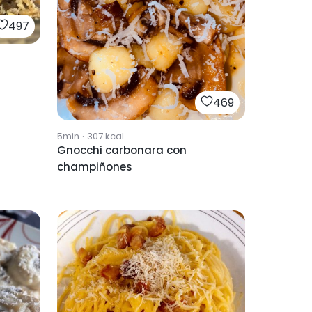
497
a
469
5min
·
307
kcal
Gnocchi carbonara con
champiñones