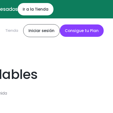
ocesados
Ir a la Tienda
S
Tienda
Iniciar sesión
Consigue tu Plan
dables
mida