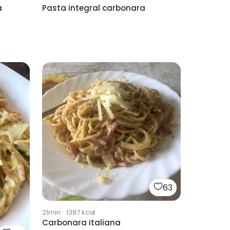
a
Pasta integral carbonara
63
21min
·
1387
kcal
Carbonara italiana