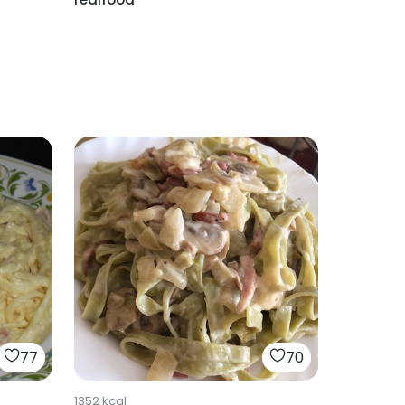
77
70
1352
kcal