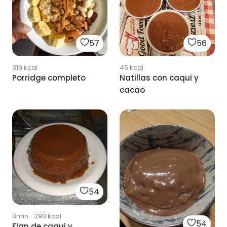
57
56
319
kcal
45
kcal
Porridge completo
Natillas con caqui y
cacao
54
3min
·
290
kcal
54
Flan de caqui y