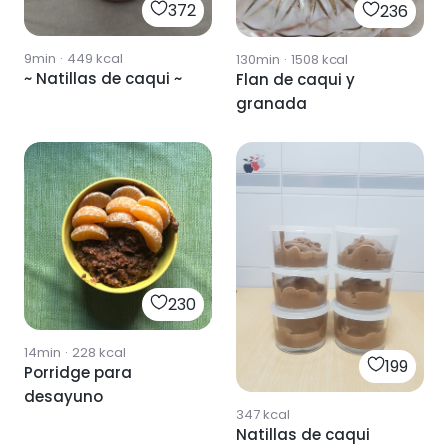
372
236
9min
·
449
kcal
130min
·
1508
kcal
~ Natillas de caqui ~
Flan de caqui y
granada
230
14min
·
228
kcal
199
Porridge para
desayuno
347
kcal
Natillas de caqui