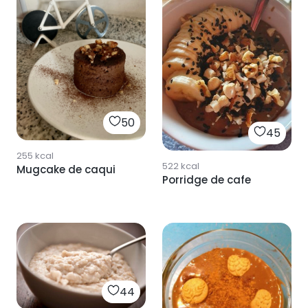
50
45
255
kcal
522
kcal
Mugcake de caqui
Porridge de cafe
44