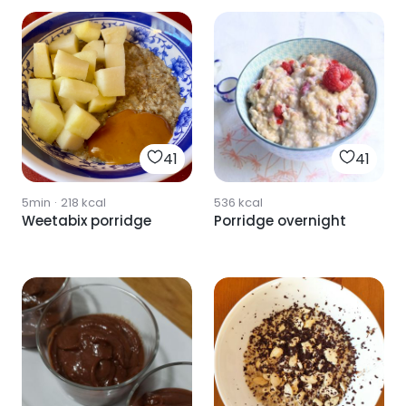
41
41
5min
·
218
kcal
536
kcal
Weetabix porridge
Porridge overnight