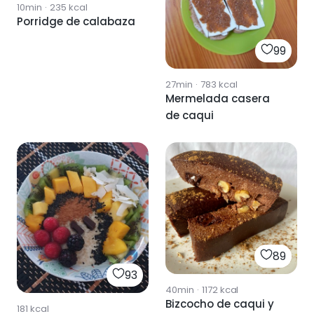
10min
·
235
kcal
Porridge de calabaza
99
27min
·
783
kcal
Mermelada casera
de caqui
89
93
40min
·
1172
kcal
Bizcocho de caqui y
181
kcal