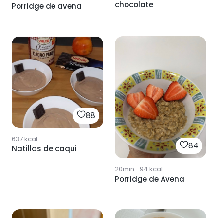
chocolate
Porridge de avena
88
637
kcal
84
Natillas de caqui
20min
·
94
kcal
Porridge de Avena