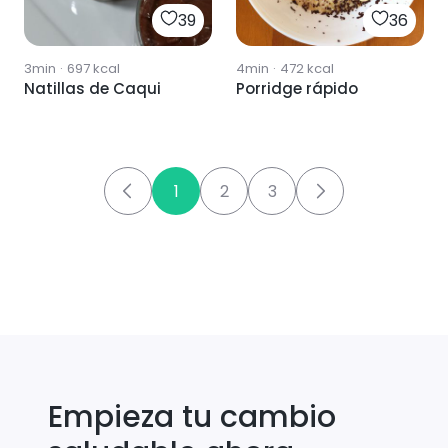
39
36
3min
·
697
kcal
4min
·
472
kcal
Natillas de Caqui
Porridge rápido
1
2
3
Empieza tu cambio