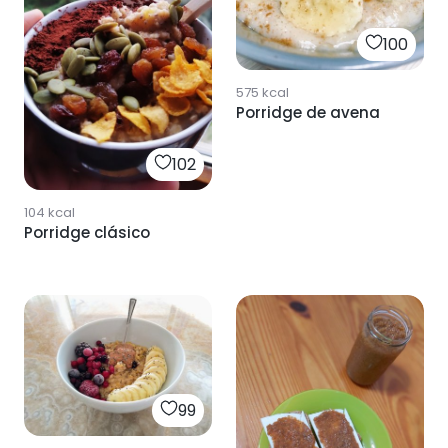
100
575
kcal
Porridge de avena
102
104
kcal
Porridge clásico
99