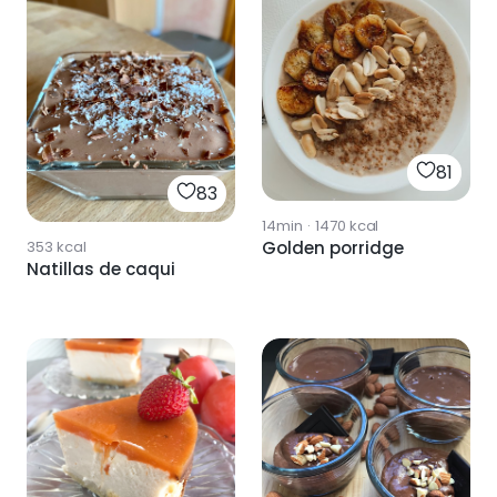
81
83
14min
·
1470
kcal
353
kcal
Golden porridge
Natillas de caqui