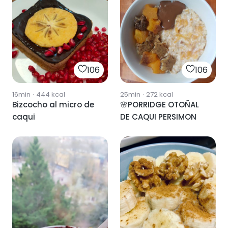
106
106
16min
·
444
kcal
25min
·
272
kcal
Bizcocho al micro de
🌸PORRIDGE OTOÑAL
caqui
DE CAQUI PERSIMON