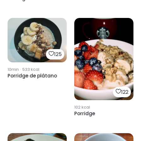
125
10min
·
533
kcal
Porridge de plátano
122
102
kcal
Porridge