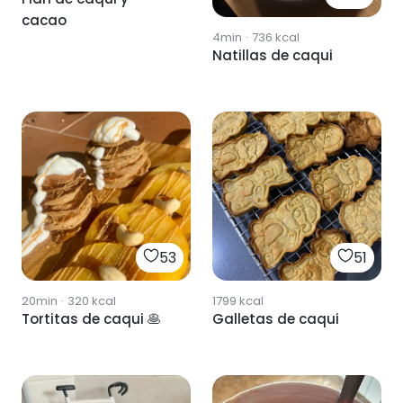
cacao
4min
·
736
kcal
Natillas de caqui
53
51
20min
·
320
kcal
1799
kcal
Tortitas de caqui 🥞
Galletas de caqui