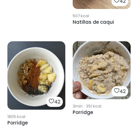
42
507
kcal
Natillas de caqui
42
42
3min
·
351
kcal
Porridge
1805
kcal
Porridge