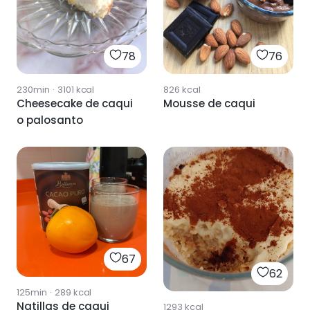
78
76
230min
·
3101
kcal
826
kcal
Cheesecake de caqui
Mousse de caqui
o palosanto
67
62
125min
·
289
kcal
Natillas de caqui
1293
kcal