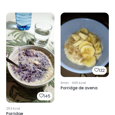
132
6min
·
405
kcal
Porridge de avena
145
253
kcal
Porridge