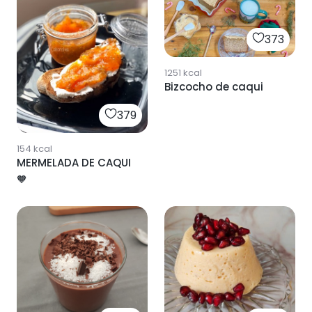
373
1251
kcal
Bizcocho de caqui
379
154
kcal
MERMELADA DE CAQUI
🧡