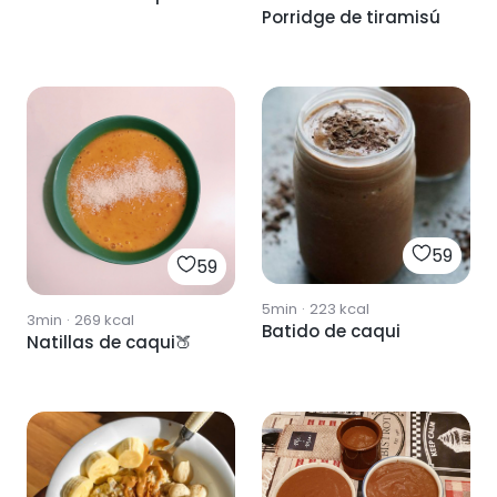
Porridge de tiramisú
59
59
5min
·
223
kcal
3min
·
269
kcal
Batido de caqui
Natillas de caqui🍑