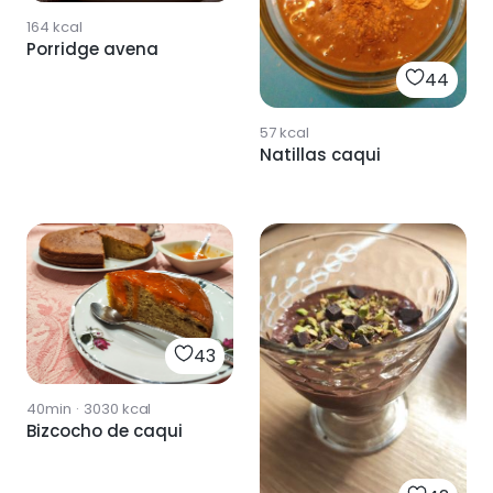
164
kcal
Porridge avena
44
57
kcal
Natillas caqui
43
40min
·
3030
kcal
Bizcocho de caqui