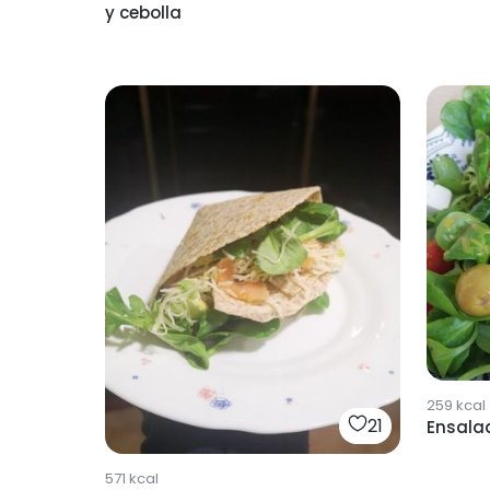
y cebolla
259
kcal
21
Ensala
571
kcal