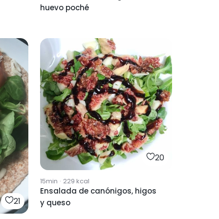
huevo poché
20
15min
·
229
kcal
Ensalada de canónigos, higos
21
y queso