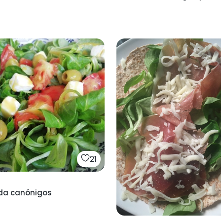
21
da canónigos