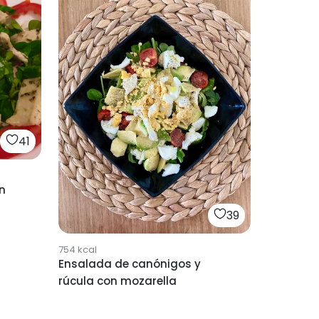
41
n
39
754
kcal
Ensalada de canónigos y
rúcula con mozarella