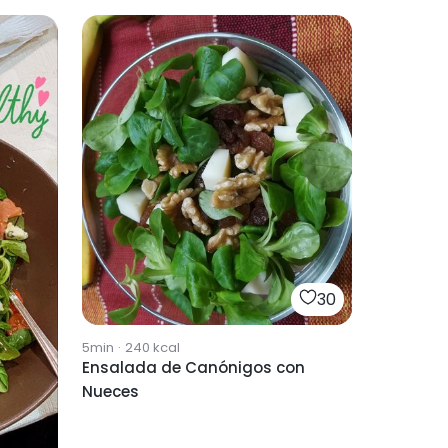
30
5min
·
240
kcal
Ensalada de Canónigos con
Nueces