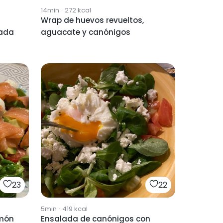
14min
·
272
kcal
Wrap de huevos revueltos,
eada
aguacate y canónigos
23
22
5min
·
419
kcal
lmón
Ensalada de canónigos con