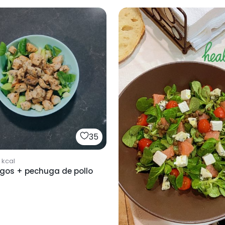
35
kcal
gos + pechuga de pollo