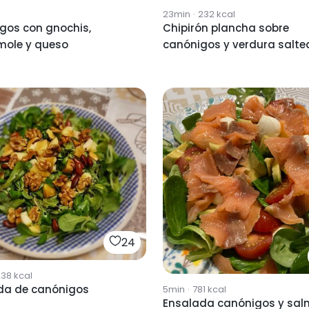
23min
·
232
kcal
gos con gnochis,
Chipirón plancha sobre
ole y queso
canónigos y verdura salt
24
238
kcal
da de canónigos
5min
·
781
kcal
Ensalada canónigos y sa