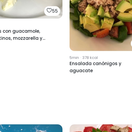
55
as con guacamole,
inos, mozzarella y
gos
5min
·
378
kcal
Ensalada canónigos y
aguacate