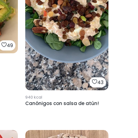
49
43
940
kcal
Canónigos con salsa de atún!