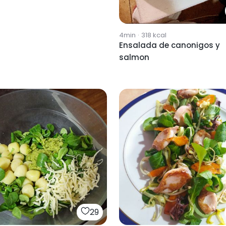
4min
·
318
kcal
Ensalada de canonigos y
salmon
29