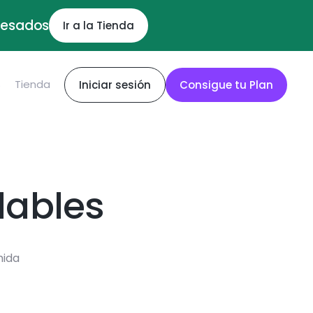
ocesados
Ir a la Tienda
S
Tienda
Iniciar sesión
Consigue tu Plan
dables
mida