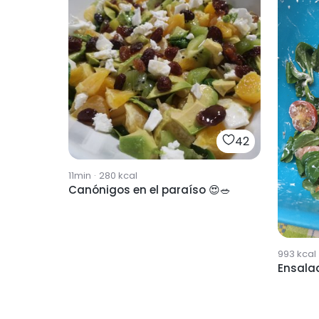
42
11min
·
280
kcal
Canónigos en el paraíso 😍🥗
993
kcal
Ensala