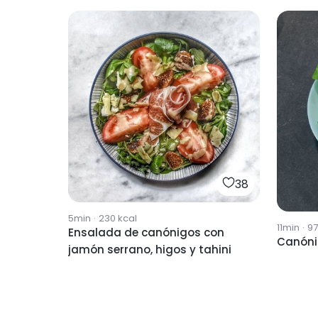
38
5min
·
230
kcal
11min
·
97
Ensalada de canónigos con
Canóni
jamón serrano, higos y tahini