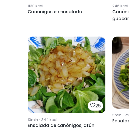
1130
kcal
246
kcal
Canónigos en ensalada
Canóni
guacam
25
5min
·
2
10min
·
344
kcal
Ensala
Ensalada de canónigos, atún