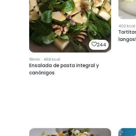
402
kcal
Tortit
langost
244
canóni
19min
·
468
kcal
Ensalada de pasta integral y
canónigos