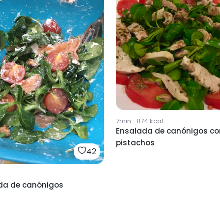
7min
·
1174
kcal
Ensalada de canónigos co
pistachos
42
da de canónigos