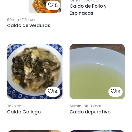
15min
·
300
kcal
15
Caldo de Pollo y
Espinacas
60min
·
115
kcal
Caldo de verduras
14
13
767
kcal
60min
·
408
kcal
Caldo Gallego
Caldo depurativo