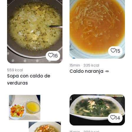
15
16
15min
·
335
kcal
559
kcal
Caldo naranja 🥕
Sopa con caldo de
verduras
14