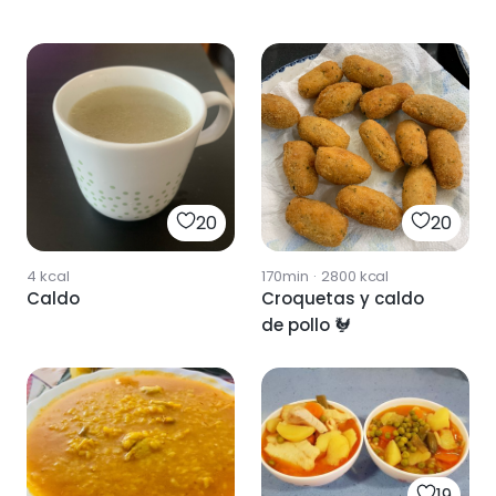
20
20
4
kcal
170min
·
2800
kcal
Caldo
Croquetas y caldo
de pollo 🐓
19