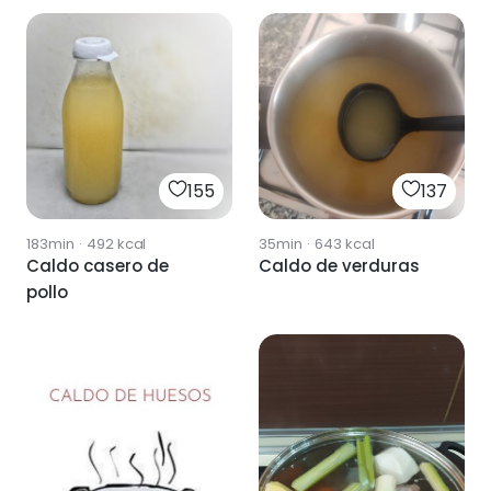
155
137
183min
·
492
kcal
35min
·
643
kcal
Caldo casero de
Caldo de verduras
pollo