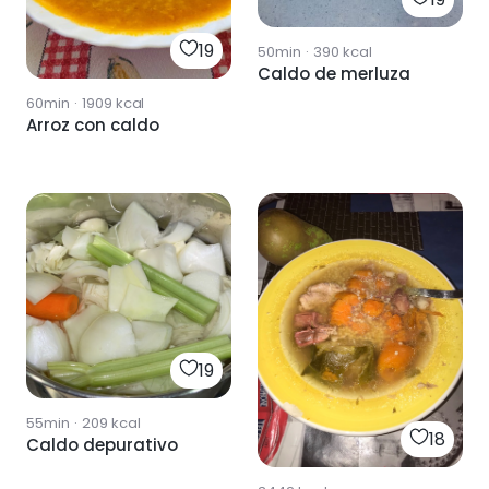
19
50min
·
390
kcal
Caldo de merluza
60min
·
1909
kcal
Arroz con caldo
19
55min
·
209
kcal
18
Caldo depurativo