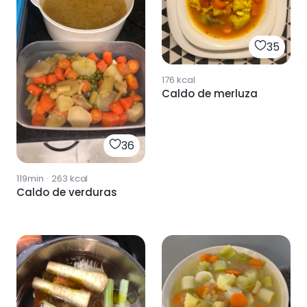
35
176
kcal
Caldo de merluza
36
119min
·
263
kcal
Caldo de verduras