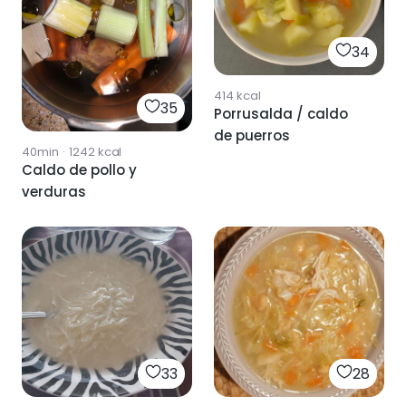
34
414
kcal
35
Porrusalda / caldo
de puerros
40min
·
1242
kcal
Caldo de pollo y
verduras
33
28