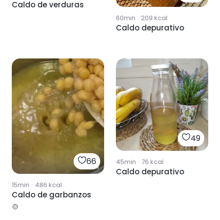
Caldo de verduras
60min
·
209
kcal
Caldo depurativo
49
66
45min
·
76
kcal
Caldo depurativo
15min
·
486
kcal
Caldo de garbanzos
🍲