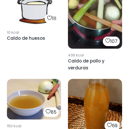
111
10
kcal
Caldo de huesos
107
436
kcal
Caldo de pollo y
verduras
85
69
150
kcal