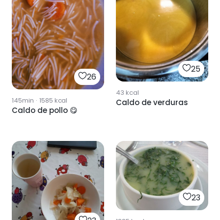
25
26
43
kcal
145min
·
1585
kcal
Caldo de verduras
Caldo de pollo 😋
23