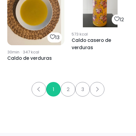
12
573
kcal
13
Caldo casero de
verduras
30min
·
347
kcal
Caldo de verduras
1
2
3