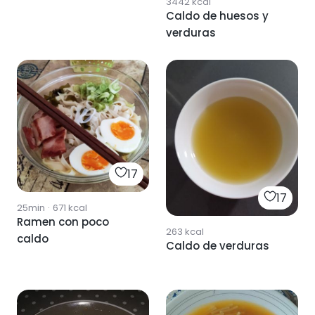
3442
kcal
Caldo de huesos y
verduras
17
17
25min
·
671
kcal
Ramen con poco
263
kcal
caldo
Caldo de verduras