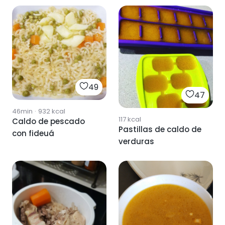
49
47
46min
·
932
kcal
117
kcal
Caldo de pescado
Pastillas de caldo de
con fideuá
verduras