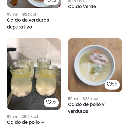
23
1885
kcal
Caldo Verde
95min
·
192
kcal
Caldo de verduras
depurativo
20
50min
·
823
kcal
22
Caldo de pollo y
verduras.
60min
·
2919
kcal
Caldo de pollo 🍜