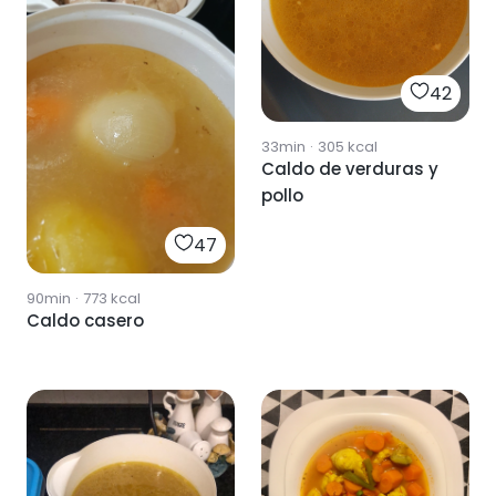
42
33min
·
305
kcal
Caldo de verduras y
pollo
47
90min
·
773
kcal
Caldo casero