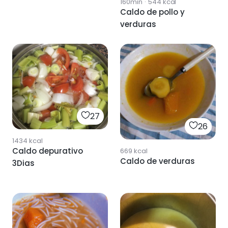
160min
·
544
kcal
Caldo de pollo y
verduras
27
26
1434
kcal
Caldo depurativo
669
kcal
Caldo de verduras
3Dias