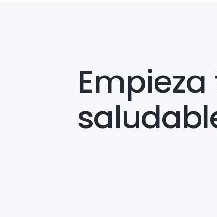
Empieza 
saludabl