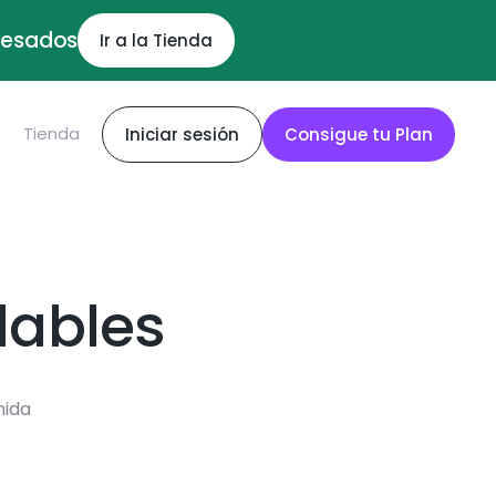
ocesados
Ir a la Tienda
S
Tienda
Iniciar sesión
Consigue tu Plan
dables
mida