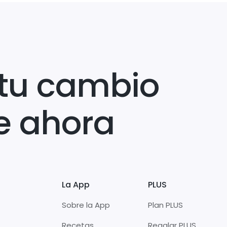
tu cambio
e ahora
La App
PLUS
Sobre la App
Plan PLUS
Recetas
Regalar PLUS