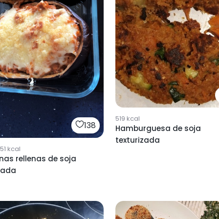
519
kcal
138
Hamburguesa de soja
texturizada
51
kcal
nas rellenas de soja
zada