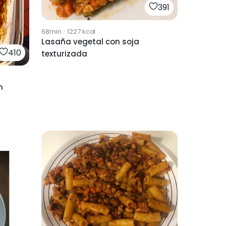
391
68min
·
1227
kcal
Lasaña vegetal con soja
410
texturizada
n