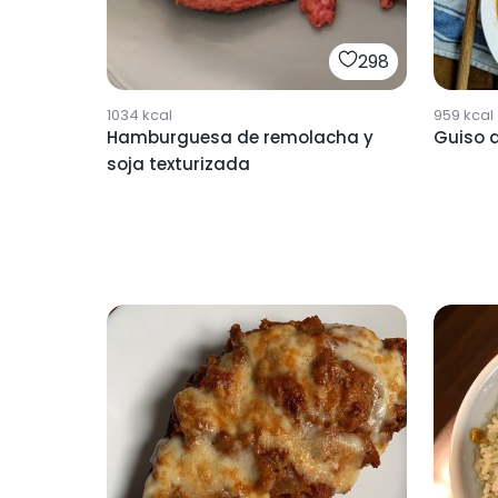
298
1034
kcal
959
kcal
Hamburguesa de remolacha y
Guiso d
soja texturizada