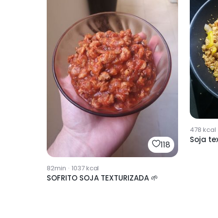
478
kcal
Soja te
118
82min
·
1037
kcal
SOFRITO SOJA TEXTURIZADA 🌱