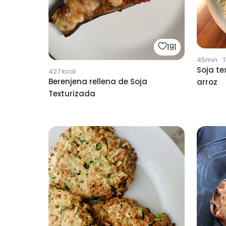
191
45min
·
1
Soja te
427
kcal
Berenjena rellena de Soja
arroz
Texturizada