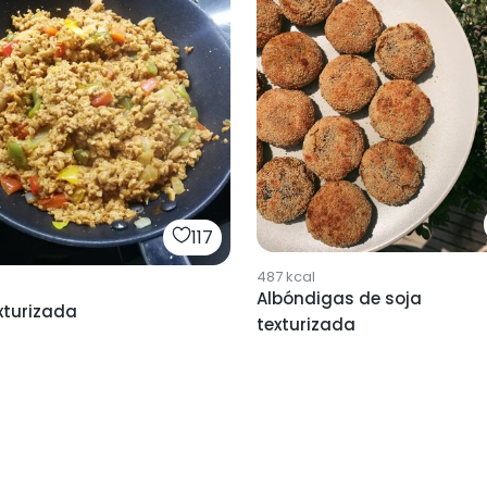
117
487
kcal
Albóndigas de soja
xturizada
texturizada