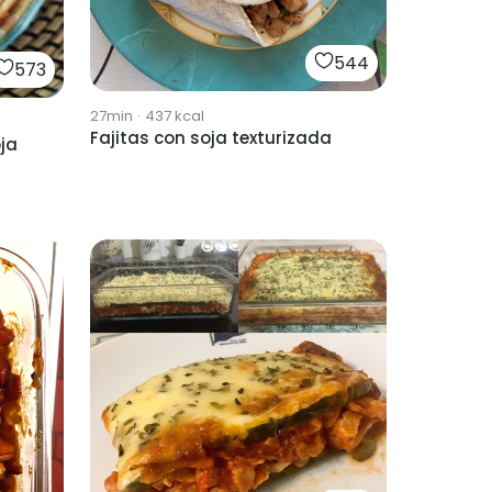
544
573
27min
·
437
kcal
Fajitas con soja texturizada
ja