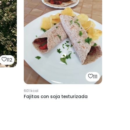
112
111
601
kcal
Fajitas con soja texturizada