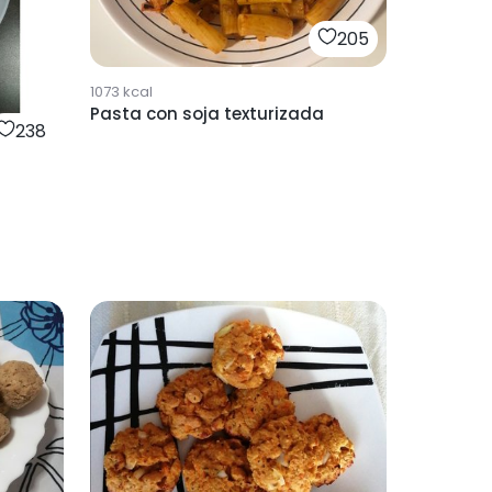
205
1073
kcal
Pasta con soja texturizada
238