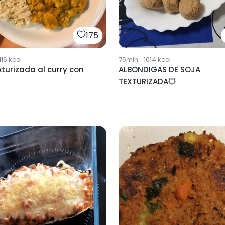
175
116
kcal
75min
·
1014
kcal
xturizada al curry con
ALBONDIGAS DE SOJA
TEXTURIZADA💥