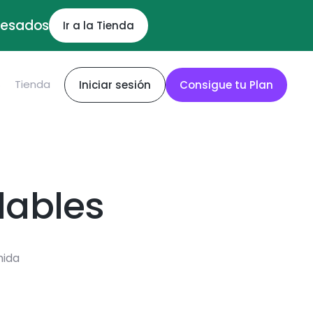
ocesados
Ir a la Tienda
S
Tienda
Iniciar sesión
Consigue tu Plan
dables
mida