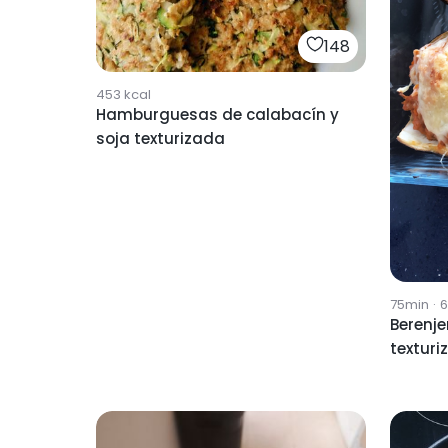
148
453
kcal
Hamburguesas de calabacín y
soja texturizada
75min
·
6
Berenje
texturi