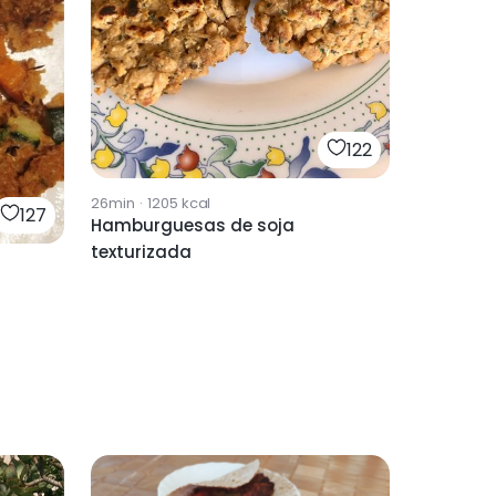
122
26min
·
1205
kcal
127
Hamburguesas de soja
texturizada