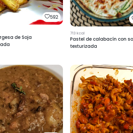
592
713
kcal
gesa de Soja
Pastel de calabacín con so
zada
texturizada