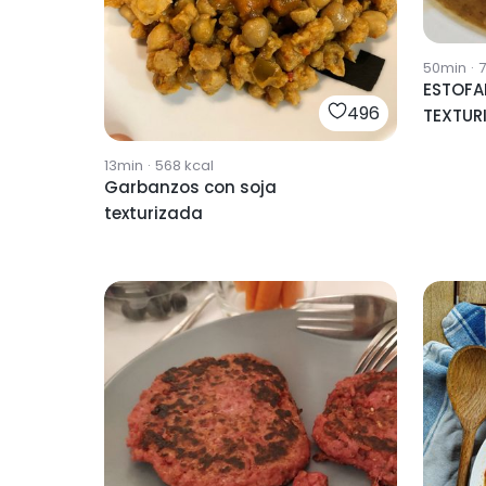
50min
·
ESTOFA
496
TEXTUR
13min
·
568
kcal
Garbanzos con soja
texturizada