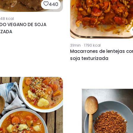
440
748
kcal
DO VEGANO DE SOJA
IZADA
31min
·
1790
kcal
Macarrones de lentejas co
soja texturizada