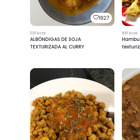
1827
1131
kcal
661
kcal
ALBÓNDIGAS DE SOJA
Hambur
TEXTURIZADA AL CURRY
texturi