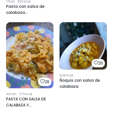
17min
·
814
kcal
Pasta con salsa de
calabaza
#recetadeotoño
26
528
kcal
Ñoquis con salsa de
28
calabaza
40min
·
1771
kcal
PASTA CON SALSA DE
CALABAZA Y
PARMESANO 🧀