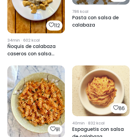
786
kcal
Pasta con salsa de
calabaza
112
34min
·
602
kcal
Ñoquis de calabaza
caseros con salsa
trufada
86
40min
·
832
kcal
91
Espaguetis con salsa
de calabaza