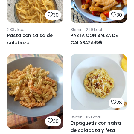
30
30
2837
kcal
35min
·
299
kcal
Pasta con salsa de
PASTA CON SALSA DE
calabaza
CALABAZA🍝🎃
28
35min
·
1191
kcal
30
Espaguetis con salsa
de calabaza y feta