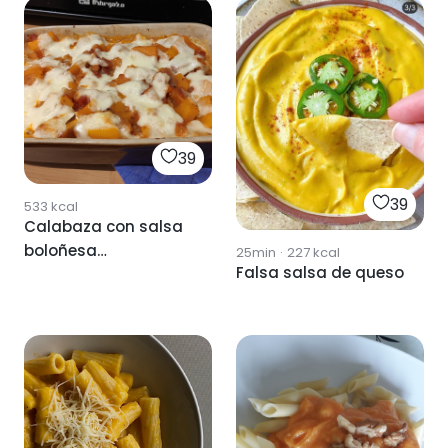
39
39
533
kcal
Calabaza con salsa
boloñesa
25min
·
227
kcal
Falsa salsa de queso
vegetariana