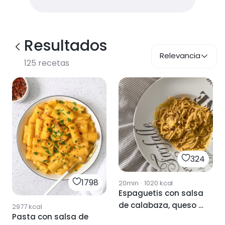
Resultados
Relevancia
125
recetas
324
1798
20min
·
1020
kcal
Espaguetis con salsa
de calabaza, queso y
2977
kcal
Pasta con salsa de
nueces