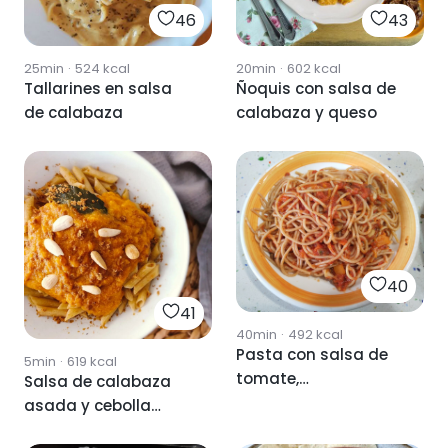
46
43
25min
·
524
kcal
20min
·
602
kcal
Tallarines en salsa
Ñoquis con salsa de
de calabaza
calabaza y queso
40
41
40min
·
492
kcal
Pasta con salsa de
5min
·
619
kcal
tomate,
Salsa de calabaza
champiñones y
asada y cebolla
calabaza
pochada