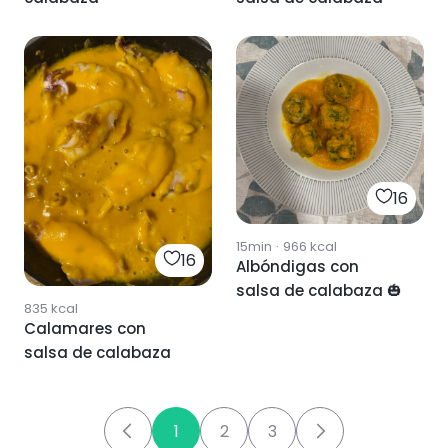
16
15min
·
966
kcal
16
Albóndigas con
salsa de calabaza 🎃
835
kcal
Calamares con
salsa de calabaza
1
2
3