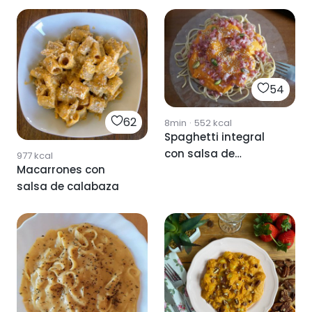
54
62
8min
·
552
kcal
Spaghetti integral
con salsa de
977
kcal
Macarrones con
calabaza
salsa de calabaza