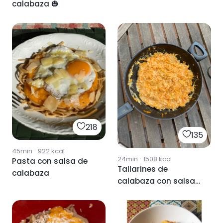
calabaza 🎃
218
135
45min
·
922
kcal
24min
·
1508
kcal
Pasta con salsa de
Tallarines de
calabaza
calabaza con salsa
carbonara