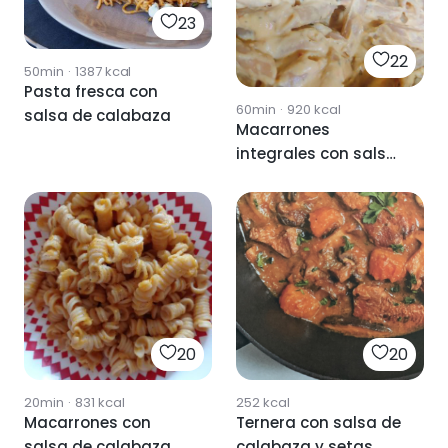
23
22
50min
·
1387
kcal
Pasta fresca con
60min
·
920
kcal
salsa de calabaza
Macarrones
integrales con salsa
de calabaza y feta
20
20
20min
·
831
kcal
252
kcal
Macarrones con
Ternera con salsa de
salsa de calabaza
calabaza y setas