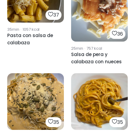
37
35min
·
1057
kcal
36
Pasta con salsa de
calabaza
25min
·
757
kcal
Salsa de pera y
calabaza con nueces
35
35