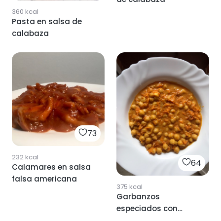
360
kcal
Pasta en salsa de
calabaza
73
232
kcal
64
Calamares en salsa
falsa americana
375
kcal
Garbanzos
especiados con
salsa de calabaza