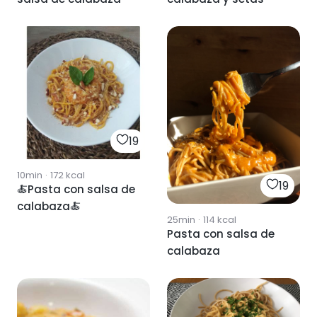
19
10min
·
172
kcal
19
🍝Pasta con salsa de
calabaza🍝
25min
·
114
kcal
Pasta con salsa de
calabaza