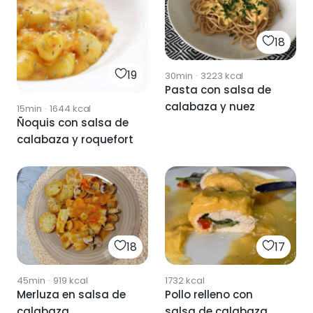
18
19
30min
·
3223
kcal
Pasta con salsa de
calabaza y nuez
15min
·
1644
kcal
Ñoquis con salsa de
calabaza y roquefort
18
17
45min
·
919
kcal
1732
kcal
Merluza en salsa de
Pollo relleno con
calabaza
salsa de calabaza