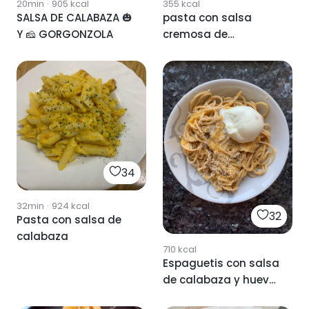
20min
·
905
kcal
355
kcal
SALSA DE CALABAZA 🎃
pasta con salsa
Y 🧀 GORGONZOLA
cremosa de
calabaza y quesoss
34
32min
·
924
kcal
32
Pasta con salsa de
calabaza
710
kcal
Espaguetis con salsa
de calabaza y huevo
poché