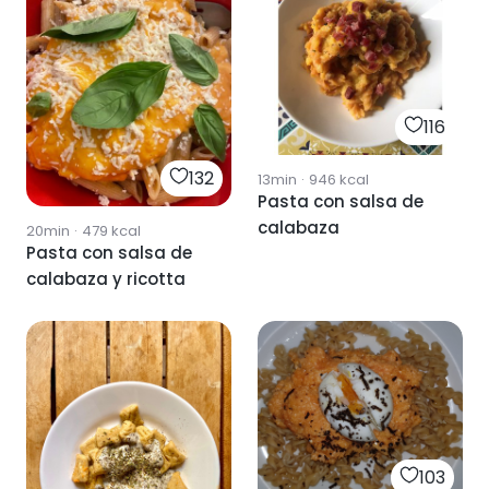
116
132
13min
·
946
kcal
Pasta con salsa de
calabaza
20min
·
479
kcal
Pasta con salsa de
calabaza y ricotta
103