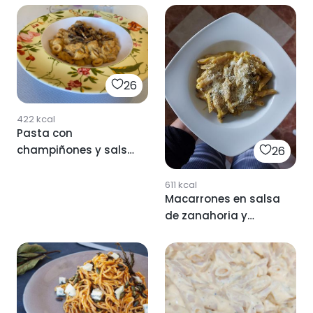
26
422
kcal
Pasta con
champiñones y salsa
26
de calabaza
611
kcal
Macarrones en salsa
de zanahoria y
calabaza.