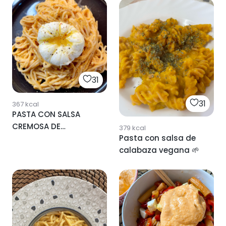
31
31
367
kcal
PASTA CON SALSA
CREMOSA DE
379
kcal
Pasta con salsa de
CALABAZA!
calabaza vegana 🌱