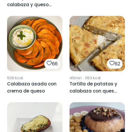
calabaza y queso
ricota
66
62
508
kcal
45min
·
1163
kcal
Calabaza asada con
Tortilla de patatas y
crema de queso
calabaza con queso
de cabra