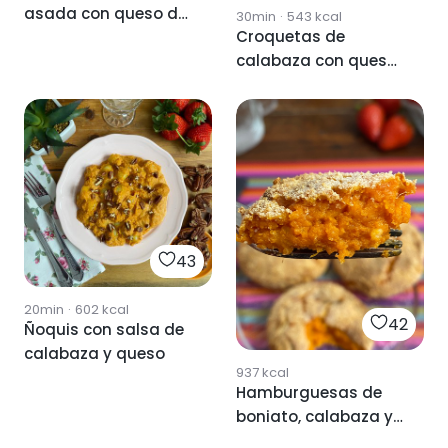
asada con queso de
30min
·
543
kcal
Croquetas de
cabra
calabaza con queso
AirFryer 🎃
43
20min
·
602
kcal
42
Ñoquis con salsa de
calabaza y queso
937
kcal
Hamburguesas de
boniato, calabaza y
queso