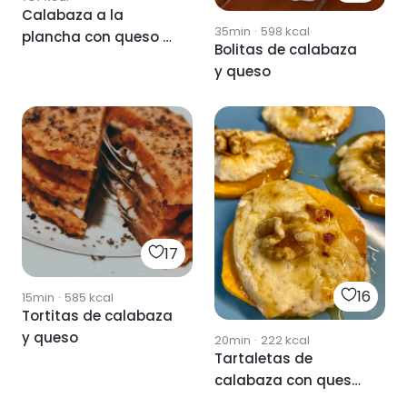
Calabaza a la
35min
·
598
kcal
plancha con queso y
Bolitas de calabaza
nueces
y queso
17
16
15min
·
585
kcal
Tortitas de calabaza
y queso
20min
·
222
kcal
Tartaletas de
calabaza con queso
de cabra