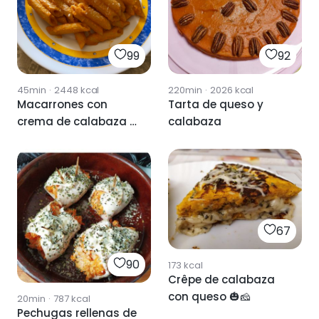
99
92
45min
·
2448
kcal
220min
·
2026
kcal
Macarrones con
Tarta de queso y
crema de calabaza y
calabaza
queso
67
90
173
kcal
Crêpe de calabaza
con queso 🎃🧀
20min
·
787
kcal
Pechugas rellenas de