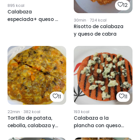
12
895
kcal
Calabaza
especiada+ queso al
30min
·
724
kcal
Risotto de calabaza
horno
y queso de cabra
11
11
22min
·
382
kcal
193
kcal
Tortilla de patata,
Calabaza a la
cebolla, calabaza y
plancha con queso
queso
azul