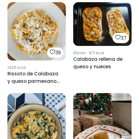
37
39
65min
·
871
kcal
Calabaza rellena de
queso y nueces
1425
kcal
Rissoto de Calabaza
y queso parmesano
cremoso