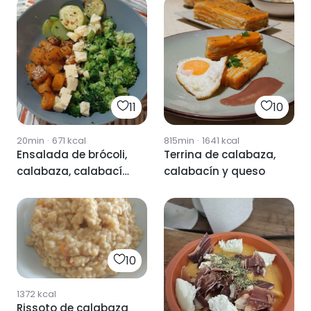
11
10
20min
·
671
kcal
815min
·
1641
kcal
Ensalada de brócoli,
Terrina de calabaza,
calabaza, calabacín
calabacín y queso
y queso
10
1372
kcal
Rissoto de calabaza