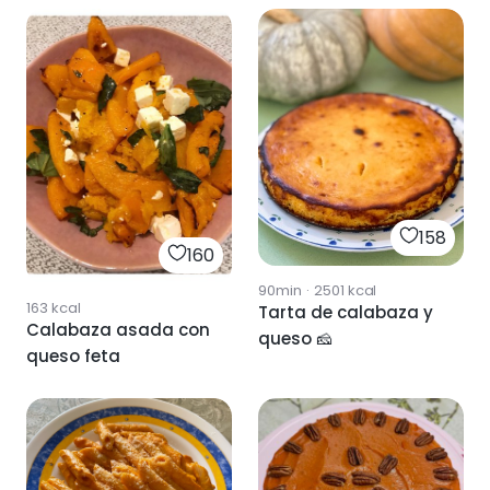
158
160
90min
·
2501
kcal
163
kcal
Tarta de calabaza y
Calabaza asada con
queso 🧀
queso feta