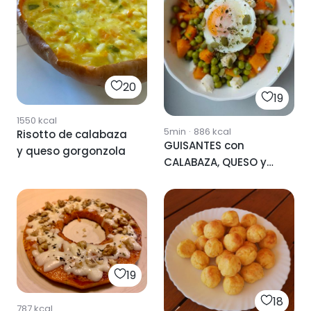
20
19
1550
kcal
5min
·
886
kcal
Risotto de calabaza
GUISANTES con
y queso gorgonzola
CALABAZA, QUESO y
HUEVO
19
18
787
kcal