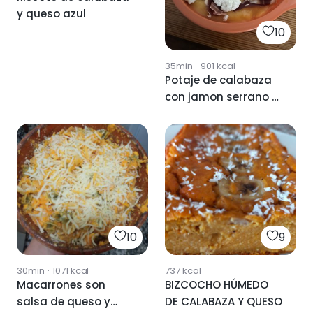
y queso azul
10
35min
·
901
kcal
Potaje de calabaza
con jamon serrano y
queso
10
9
30min
·
1071
kcal
737
kcal
Macarrones son
BIZCOCHO HÚMEDO
salsa de queso y
DE CALABAZA Y QUESO