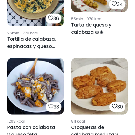
34
36
55min
·
970
kcal
Tarta de queso y
calabaza 🥧🎄
26min
·
770
kcal
Tortilla de calabaza,
espinacas y queso
de cabra
33
30
1263
kcal
811
kcal
Pasta con calabaza
Croquetas de
y queso feta
calabaza merluza y