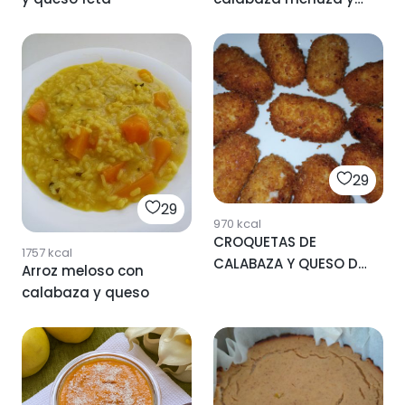
queso (al horno)
29
29
970
kcal
CROQUETAS DE
1757
kcal
CALABAZA Y QUESO DE
Arroz meloso con
CABRA
calabaza y queso