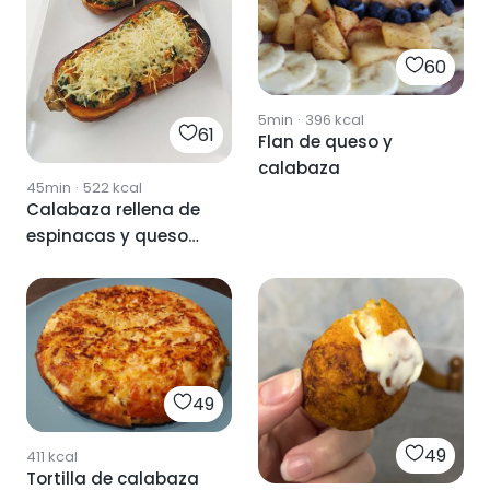
60
5min
·
396
kcal
61
Flan de queso y
calabaza
45min
·
522
kcal
Calabaza rellena de
espinacas y queso
ricotta
49
49
411
kcal
Tortilla de calabaza