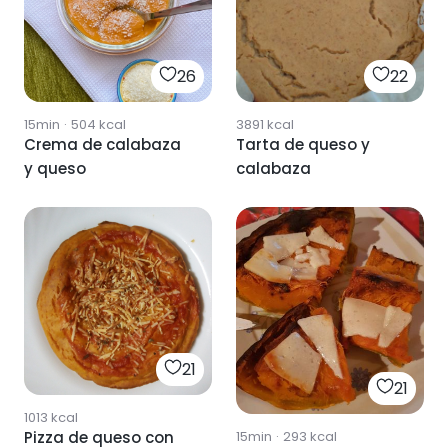
26
22
15min
·
504
kcal
3891
kcal
Crema de calabaza
Tarta de queso y
y queso
calabaza
21
21
1013
kcal
15min
·
293
kcal
Pizza de queso con