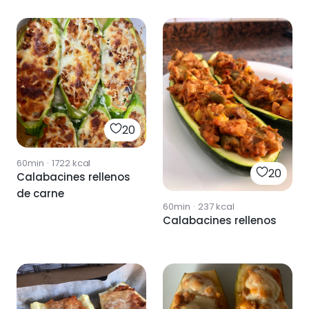
20
60min
·
1722
kcal
20
Calabacines rellenos
de carne
60min
·
237
kcal
Calabacines rellenos