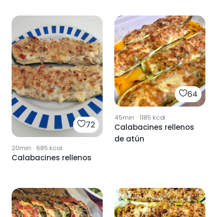
64
45min
·
1185
kcal
72
Calabacines rellenos
de atún
20min
·
685
kcal
Calabacines rellenos