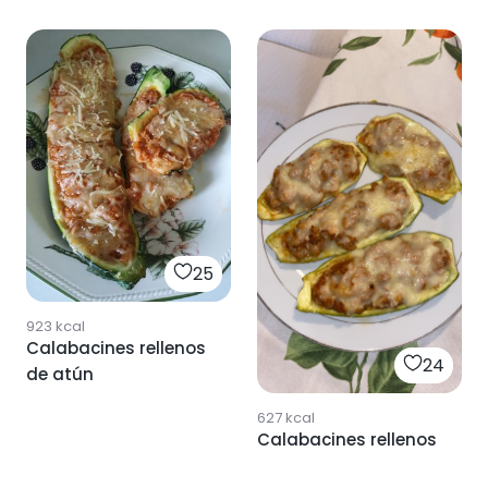
25
923
kcal
Calabacines rellenos
24
de atún
627
kcal
Calabacines rellenos