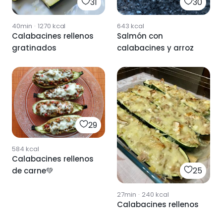
30
31
643
kcal
40min
·
1270
kcal
Salmón con
Calabacines rellenos
calabacines y arroz
gratinados
29
584
kcal
Calabacines rellenos
25
de carne💚
27min
·
240
kcal
Calabacines rellenos