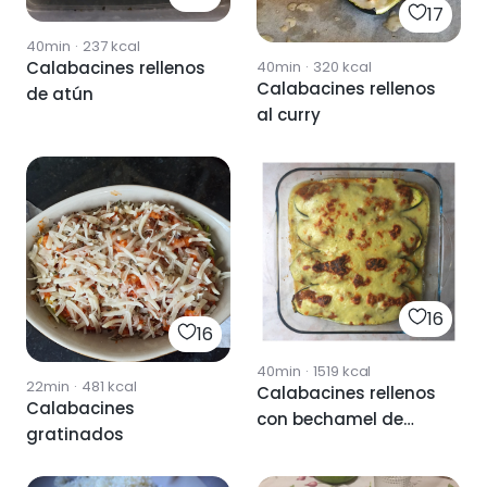
17
40min
·
237
kcal
Calabacines rellenos
40min
·
320
kcal
Calabacines rellenos
de atún
al curry
16
16
40min
·
1519
kcal
22min
·
481
kcal
Calabacines rellenos
Calabacines
con bechamel de
gratinados
calabacín