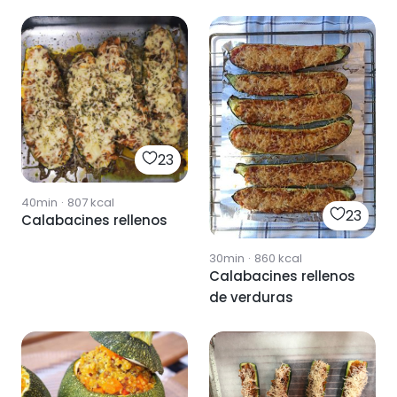
23
40min
·
807
kcal
23
Calabacines rellenos
30min
·
860
kcal
Calabacines rellenos
de verduras