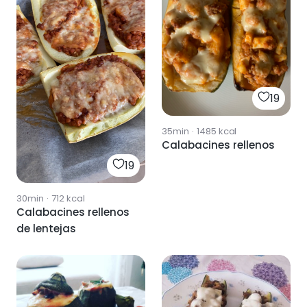
19
35min
·
1485
kcal
Calabacines rellenos
19
30min
·
712
kcal
Calabacines rellenos
de lentejas