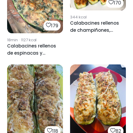
170
344
kcal
Calabacines rellenos
179
de champiñones,
cebolla y atún
18min
·
1127
kcal
Calabacines rellenos
de espinacas y
champiñones
82
118