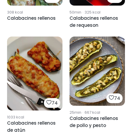
50min
·
325
kcal
308
kcal
Calabacines rellenos
Calabacines rellenos
de requeson
74
74
25min
·
667
kcal
1033
kcal
Calabacines rellenos
Calabacines rellenos
de pollo y pesto
de atún