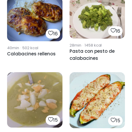
16
16
28min
·
1458
kcal
40min
·
502
kcal
Pasta con pesto de
Calabacines rellenos
calabacines
15
15