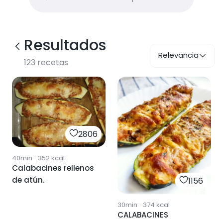
Resultados
Relevancia
123
recetas
2806
40min
·
352
kcal
Calabacines rellenos
de atún.
1156
30min
·
374
kcal
CALABACINES