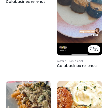
Calabacines rellenos
33
60min
·
1497
kcal
Calabacines rellenos