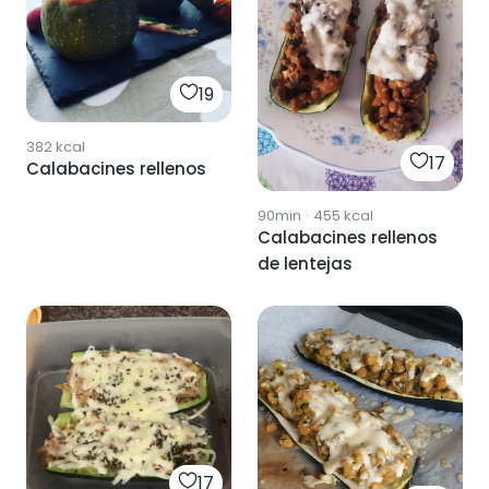
19
382
kcal
17
Calabacines rellenos
90min
·
455
kcal
Calabacines rellenos
de lentejas
17