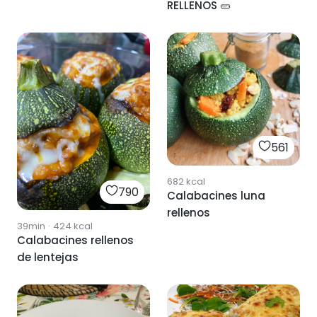
RELLENOS 🥒
561
682
kcal
790
Calabacines luna
rellenos
39min
·
424
kcal
Calabacines rellenos
de lentejas