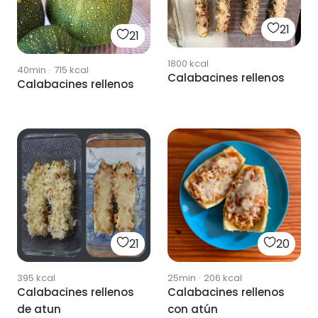
21
21
1800
kcal
40min
·
715
kcal
Calabacines rellenos
Calabacines rellenos
21
20
395
kcal
25min
·
206
kcal
Calabacines rellenos
Calabacines rellenos
de atun
con atún