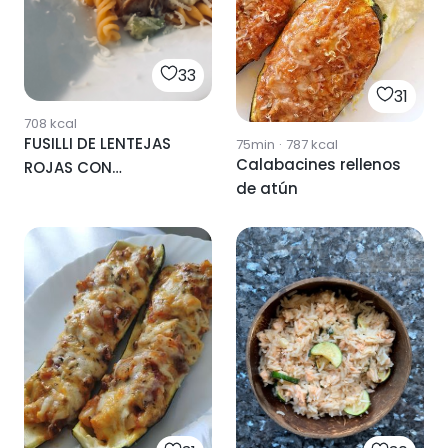
33
31
708
kcal
FUSILLI DE LENTEJAS
75min
·
787
kcal
Calabacines rellenos
ROJAS CON
de atún
CALABACINES &
CHAMPIÑONES