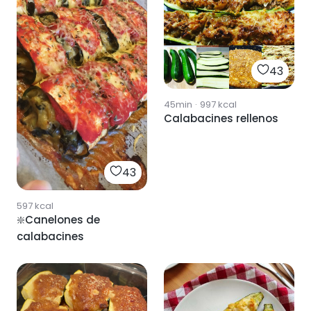
43
45min
·
997
kcal
Calabacines rellenos
43
597
kcal
❇️Canelones de
calabacines