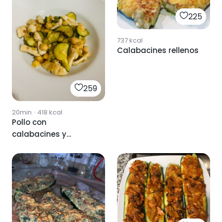
225
737
kcal
Calabacines rellenos
259
20min
·
418
kcal
Pollo con
calabacines y
garbanzos