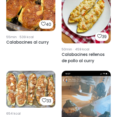
40
39
55min
·
539
kcal
Calabacines al curry
50min
·
459
kcal
Calabacines rellenos
de pollo al curry
33
654
kcal