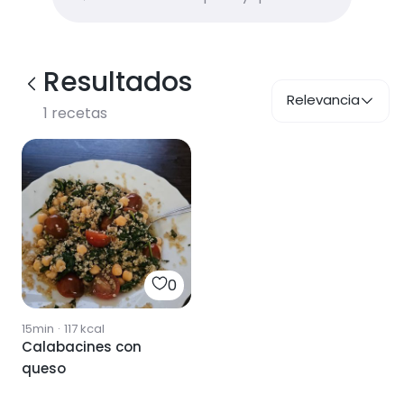
Resultados
Relevancia
1
recetas
0
15min
·
117
kcal
Calabacines con
queso