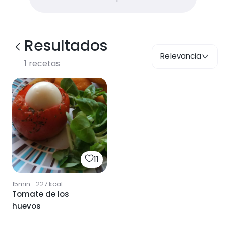
Resultados
Relevancia
1
recetas
11
15min
·
227
kcal
Tomate de los
huevos