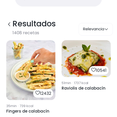
Resultados
Relevancia
1408
recetas
10541
51min
·
1737
kcal
Raviolis de calabacín
12432
35min
·
739
kcal
Fingers de calabacín