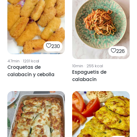
230
226
47min
·
1201
kcal
10min
·
255
kcal
Croquetas de
Espaguetis de
calabacín y cebolla
calabacín