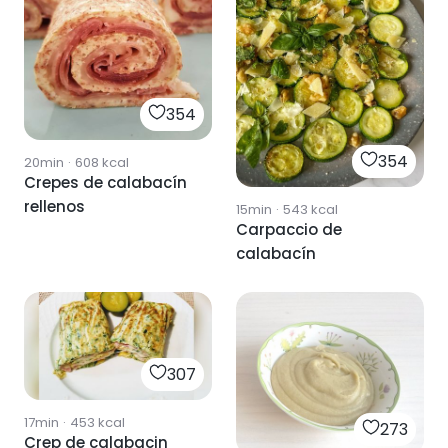
354
354
20min
·
608
kcal
Crepes de calabacín
rellenos
15min
·
543
kcal
Carpaccio de
calabacín
307
17min
·
453
kcal
273
Crep de calabacin