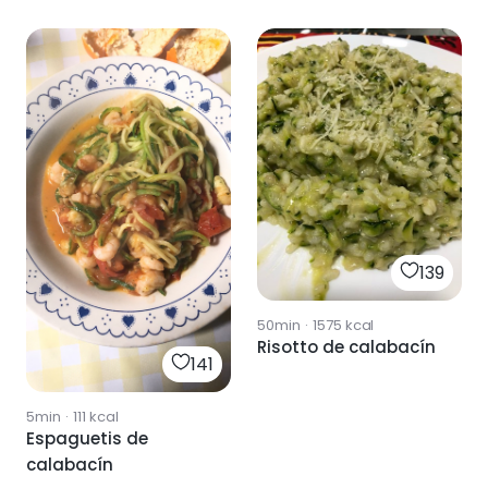
139
50min
·
1575
kcal
Risotto de calabacín
141
5min
·
111
kcal
Espaguetis de
calabacín