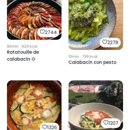
2744
2278
80min
·
623
kcal
Ratatouille de
10min
·
739
kcal
calabacín 🌻
Calabacín con pesto
1207
1326