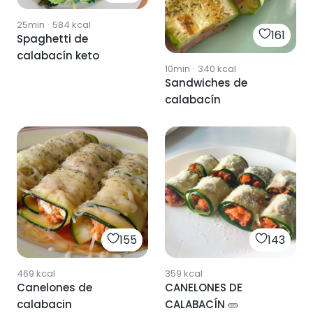
25min
·
584
kcal
161
Spaghetti de
calabacín keto
10min
·
340
kcal
Sandwiches de
calabacín
155
143
469
kcal
359
kcal
Canelones de
CANELONES DE
calabacin
CALABACÍN 🥒