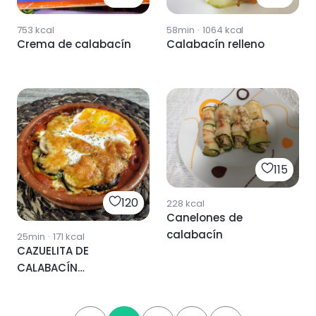
753
kcal
58min
·
1064
kcal
Crema de calabacín
Calabacín relleno
115
120
228
kcal
Canelones de
calabacín
25min
·
171
kcal
CAZUELITA DE
CALABACÍN
GRATINADO