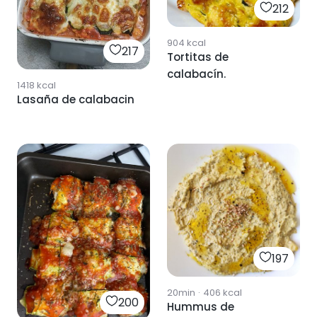
212
904
kcal
217
Tortitas de
calabacín.
1418
kcal
Lasaña de calabacin
197
20min
·
406
kcal
200
Hummus de