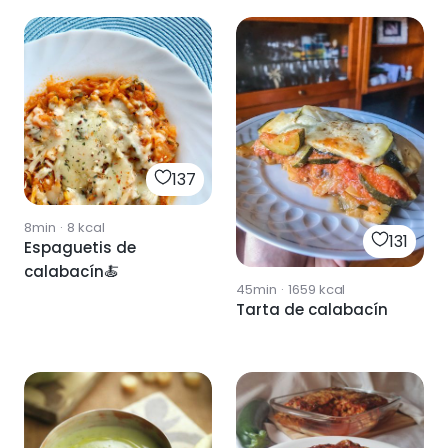
137
8min
·
8
kcal
131
Espaguetis de
calabacín🍝
45min
·
1659
kcal
Tarta de calabacín