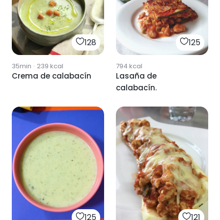
128
125
35min
·
239
kcal
794
kcal
Crema de calabacín
Lasaña de
calabacín.
125
121