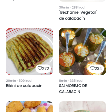
30min
·
288
kcal
"Bechamel Vegetal"
de calabacín
272
234
20min
·
509
kcal
8min
·
335
kcal
Bikini de calabacin
SALMOREJO DE
CALABACIN