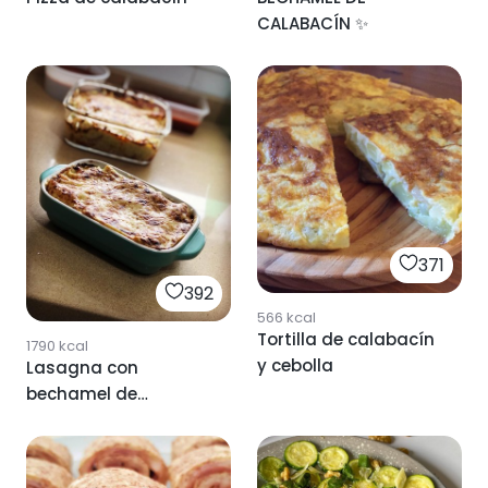
CALABACÍN ✨
371
392
566
kcal
Tortilla de calabacín
1790
kcal
y cebolla
Lasagna con
bechamel de
calabacín.