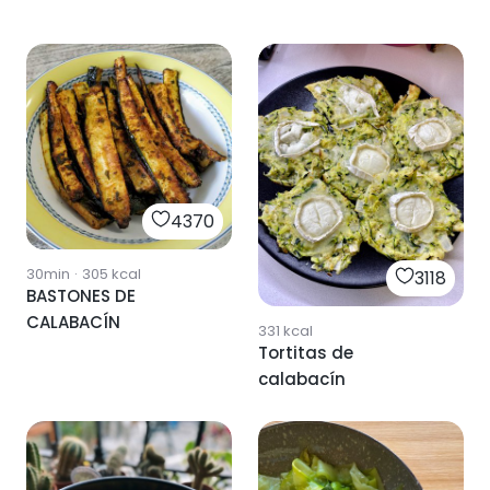
4370
30min
·
305
kcal
3118
BASTONES DE
CALABACÍN
331
kcal
Tortitas de
calabacín