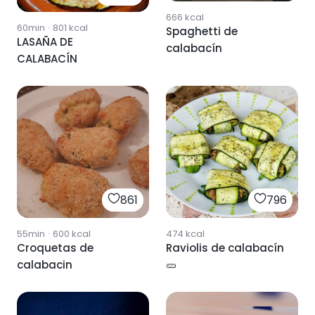
666
kcal
60min
·
801
kcal
Spaghetti de
LASAÑA DE
calabacín
CALABACÍN
861
796
55min
·
600
kcal
474
kcal
Croquetas de
Raviolis de calabacín
calabacin
🥒