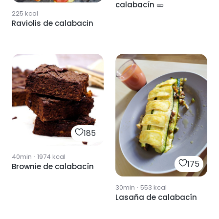
calabacín 🥒
225
kcal
Raviolis de calabacin
185
40min
·
1974
kcal
175
Brownie de calabacín
30min
·
553
kcal
Lasaña de calabacín