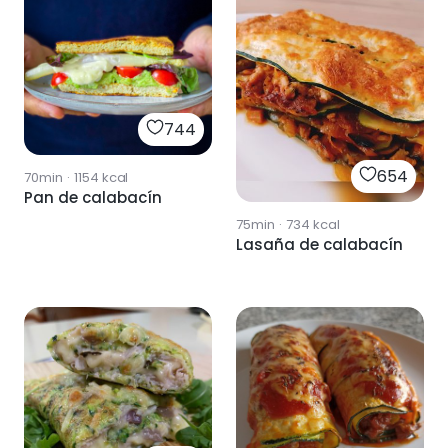
744
654
70min
·
1154
kcal
Pan de calabacín
75min
·
734
kcal
Lasaña de calabacín