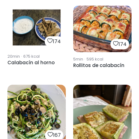
174
174
20min
·
675
kcal
5min
·
595
kcal
Calabacín al horno
Rollitos de calabacín
167