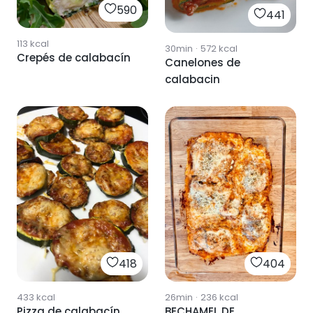
590
441
113
kcal
30min
·
572
kcal
Crepés de calabacín
Canelones de
calabacin
418
404
433
kcal
26min
·
236
kcal
Pizza de calabacín
BECHAMEL DE