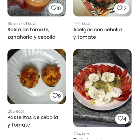
19
13
85min
·
61
kcal
474
kcal
Salsa de tomate,
Acelgas con cebolla
zanahoria y cebolla
y tomate
9
205
kcal
Pastelitos de cebolla
4
y tomate
204
kcal