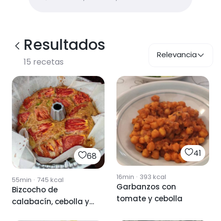
Resultados
Relevancia
15
recetas
41
68
16min
·
393
kcal
55min
·
745
kcal
Garbanzos con
Bizcocho de
tomate y cebolla
calabacín, cebolla y
tomate