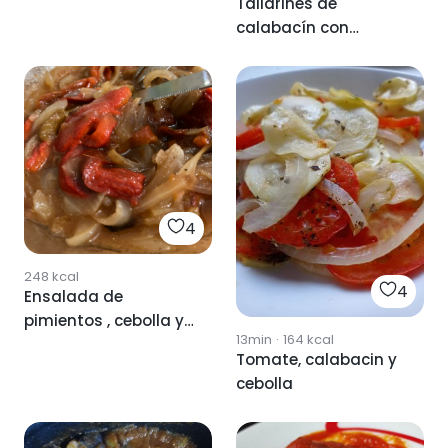
Tallarines de
calabacín con
cebolla, mozzarella y
tomate
4
248
kcal
4
Ensalada de
pimientos , cebolla y
13min
·
164
kcal
tomate
Tomate, calabacin y
cebolla