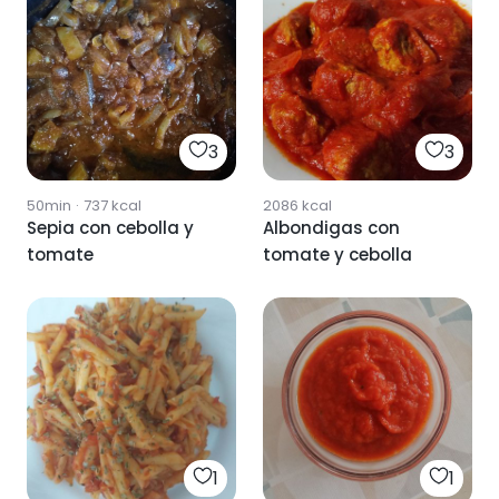
3
3
50min
·
737
kcal
2086
kcal
Sepia con cebolla y
Albondigas con
tomate
tomate y cebolla
1
1