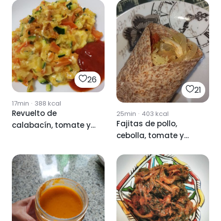
26
21
17min
·
388
kcal
Revuelto de
25min
·
403
kcal
Fajitas de pollo,
calabacín, tomate y
cebolla, tomate y
cebolla con queso.
calabacín