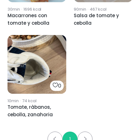
30min
·
1696
kcal
90min
·
467
kcal
Macarrones con
Salsa de tomate y
tomate y cebolla
cebolla
0
10min
·
74
kcal
Tomate, ràbanos,
cebolla, zanahoria
1