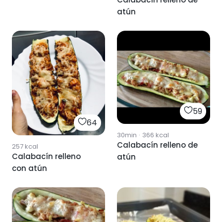
atún
59
64
30min
·
366
kcal
Calabacín relleno de
257
kcal
Calabacín relleno
atún
con atún