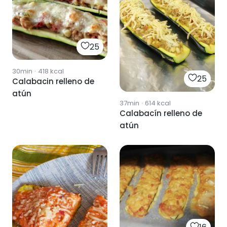
25
30min
·
418
kcal
25
Calabacin relleno de
atún
37min
·
614
kcal
Calabacín relleno de
atún