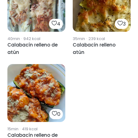
4
3
40min
·
942
kcal
35min
·
239
kcal
Calabacín relleno de
Calabacín relleno
atún
atún
0
15min
·
419
kcal
Calabacín relleno de