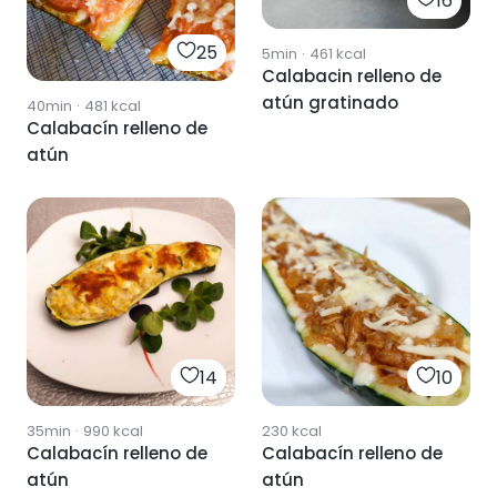
16
25
5min
·
461
kcal
Calabacin relleno de
atún gratinado
40min
·
481
kcal
Calabacín relleno de
atún
14
10
35min
·
990
kcal
230
kcal
Calabacín relleno de
Calabacín relleno de
atún
atún