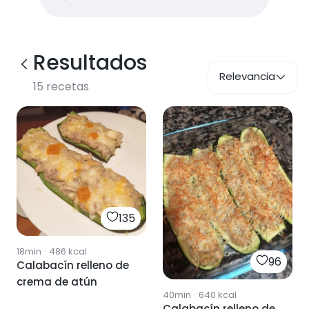
Resultados
Relevancia
15
recetas
135
18min
·
486
kcal
96
Calabacín relleno de
crema de atún
40min
·
640
kcal
Calabacín relleno de