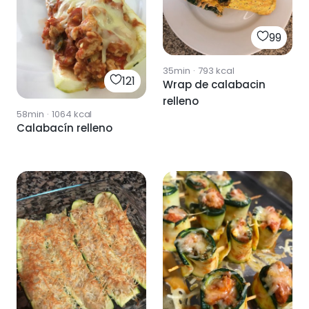
99
35min
·
793
kcal
121
Wrap de calabacin
relleno
58min
·
1064
kcal
Calabacín relleno