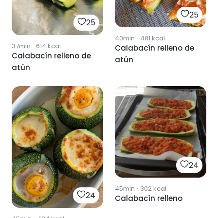
25
25
40min
·
481
kcal
37min
·
614
kcal
Calabacín relleno de
Calabacín relleno de
atún
atún
24
45min
·
302
kcal
24
Calabacín relleno