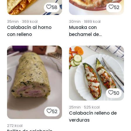
58
52
35min
·
369
kcal
30min
·
1889
kcal
Calabacín al horno
Musaka con
con relleno
bechamel de
calabacin
50
25min
·
525
kcal
52
Calabacín relleno de
verduras
272
kcal