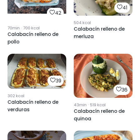
41
42
504
kcal
70min
·
700
kcal
Calabacín relleno de
Calabacín relleno de
merluza
pollo
39
36
302
kcal
Calabacín relleno de
43min
·
519
kcal
verduras
Calabacín relleno de
quinoa