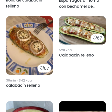
Rollo de calabacín
Esparragos al horno
relleno
con bechamel de
calabacin
67
528
kcal
Calabacín relleno
67
30min
·
342
kcal
calabacín relleno