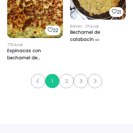
21
50min
·
171
kcal
22
Bechamel de
calabacín 🥒
770
kcal
Espinacas con
bechamel de
calabacín
1
2
3