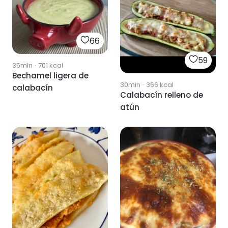
66
59
35min
·
701
kcal
Bechamel ligera de
30min
·
366
kcal
calabacín
Calabacín relleno de
atún