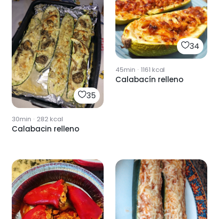
34
45min
·
1161
kcal
Calabacín relleno
35
30min
·
282
kcal
Calabacin relleno