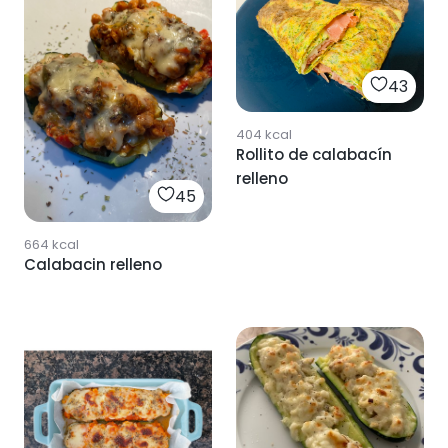
43
404
kcal
Rollito de calabacín
relleno
45
664
kcal
Calabacin relleno