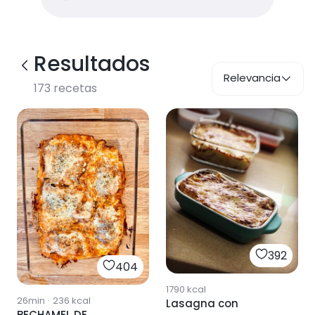
Resultados
Relevancia
173
recetas
392
404
1790
kcal
26min
·
236
kcal
Lasagna con
BECHAMEL DE