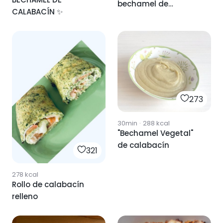
bechamel de
CALABACÍN ✨
calabacín.
273
30min
·
288
kcal
"Bechamel Vegetal"
de calabacín
321
278
kcal
Rollo de calabacín
relleno