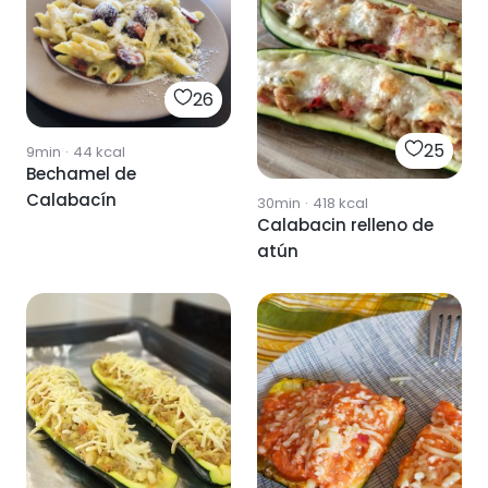
26
25
9min
·
44
kcal
Bechamel de
Calabacín
30min
·
418
kcal
Calabacin relleno de
atún