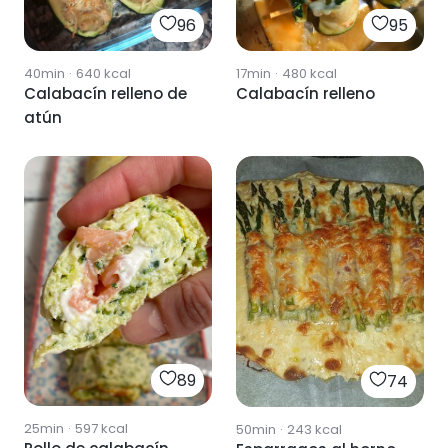
96
95
40min
·
640
kcal
17min
·
480
kcal
Calabacín relleno de
Calabacín relleno
atún
89
74
25min
·
597
kcal
50min
·
243
kcal