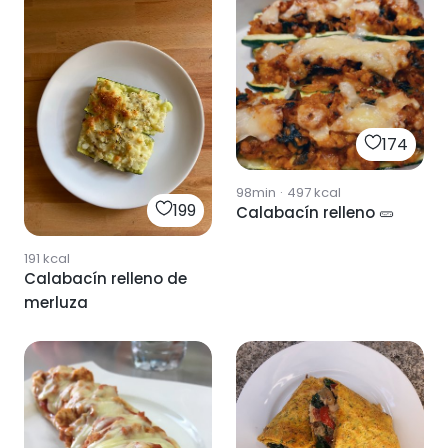
174
98min
·
497
kcal
199
Calabacín relleno 🥒
191
kcal
Calabacín relleno de
merluza