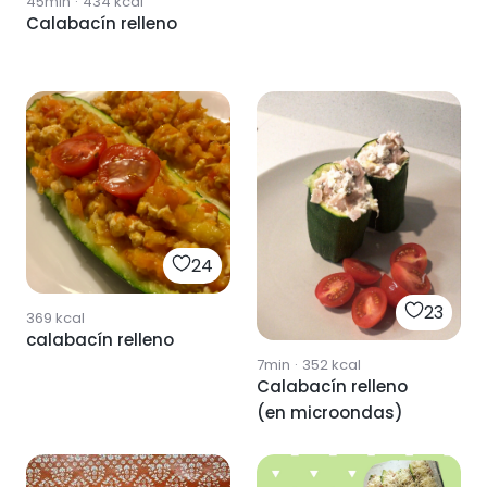
45min
·
434
kcal
Calabacín relleno
24
23
369
kcal
calabacín relleno
7min
·
352
kcal
Calabacín relleno
(en microondas)