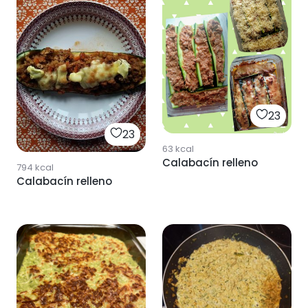
23
23
63
kcal
Calabacín relleno
794
kcal
Calabacín relleno