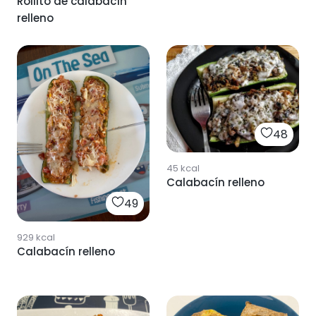
Rollito de calabacín
relleno
48
45
kcal
Calabacín relleno
49
929
kcal
Calabacín relleno