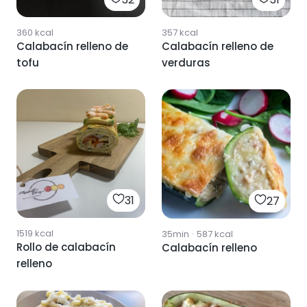
360
kcal
357
kcal
Calabacín relleno de
Calabacín relleno de
tofu
verduras
31
27
1519
kcal
35min
·
587
kcal
Rollo de calabacín
Calabacín relleno
relleno