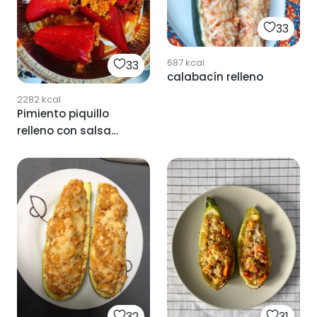
33
687
kcal
33
calabacín relleno
2282
kcal
Pimiento piquillo
relleno con salsa
bechamel
32
31