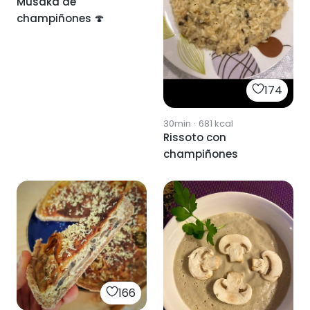
Musaka de
champiñones 🍄
174
30min
·
681
kcal
Rissoto con
champiñones
166