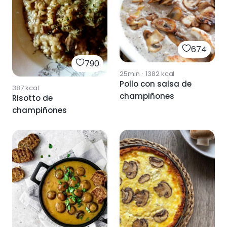
674
790
25min
·
1382
kcal
Pollo con salsa de
387
kcal
champiñones
Risotto de
champiñones