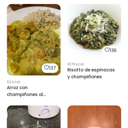
136
1079
kcal
137
Risotto de espinacas
y champiñones
63
kcal
Arroz con
champiñones al
curry