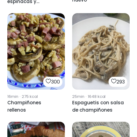
espinacas y
champiñones
300
293
16min
·
275
kcal
25min
·
1648
kcal
Champiñones
Espaguetis con salsa
rellenos
de champiñones