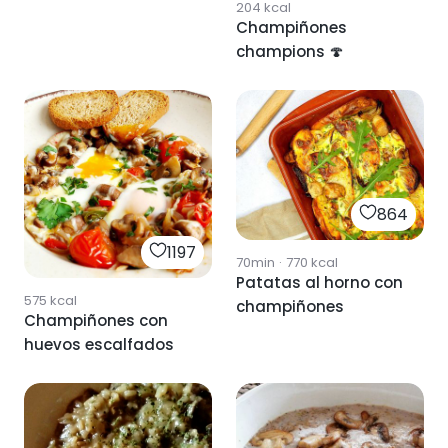
204
kcal
Champiñones
champions 🍄
864
1197
70min
·
770
kcal
Patatas al horno con
575
kcal
champiñones
Champiñones con
huevos escalfados