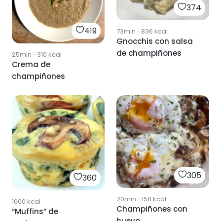
374
419
73min
·
836
kcal
Gnocchis con salsa
de champiñones
25min
·
310
kcal
Crema de
champiñones
305
360
20min
·
158
kcal
1600
kcal
Champiñones con
“Muffins” de
huevo