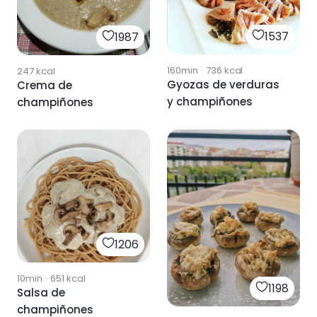
1537
1987
160min
·
736
kcal
247
kcal
Gyozas de verduras
Crema de
y champiñones
champiñones
1206
10min
·
651
kcal
1198
Salsa de
champiñones