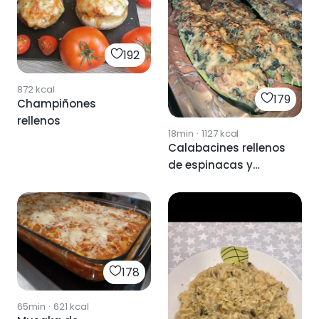
192
872
kcal
179
Champiñones
rellenos
18min
·
1127
kcal
Calabacines rellenos
de espinacas y
champiñones
178
65min
·
621
kcal