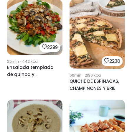
2299
2238
25min
·
442
kcal
Ensalada templada
de quinoa y
60min
·
2190
kcal
QUICHE DE ESPINACAS,
champiñones
CHAMPIÑONES Y BRIE