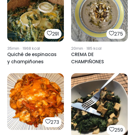
291
275
35min
·
1968
kcal
20min
·
185
kcal
Quiché de espinacas
CREMA DE
y champiñones
CHAMPIÑONES
273
259