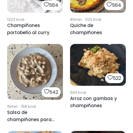
564
564
1222
kcal
80min
·
1120
kcal
Champiñones
Quiche de
portobello al curry
champiñones
522
542
593
kcal
Arroz con gambas y
champiñones
15min
·
158
kcal
Salsa de
champiñones para
pasta