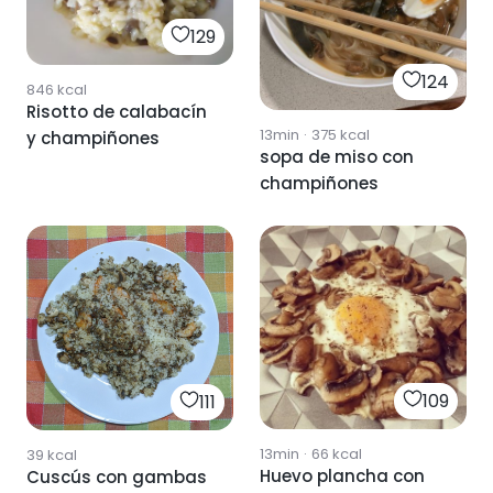
129
124
846
kcal
Risotto de calabacín
13min
·
375
kcal
y champiñones
sopa de miso con
champiñones
109
111
13min
·
66
kcal
39
kcal
Huevo plancha con
Cuscús con gambas