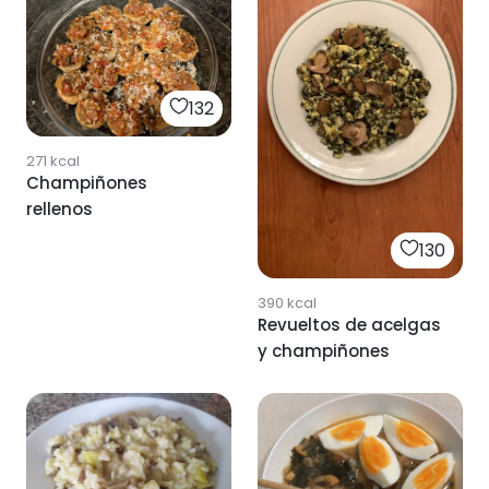
132
271
kcal
Champiñones
rellenos
130
390
kcal
Revueltos de acelgas
y champiñones