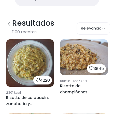
Resultados
Relevancia
1100
recetas
3845
4220
55min
·
1227
kcal
Risotto de
champiñones
2301
kcal
Risotto de calabacín,
zanahoria y
champiñones