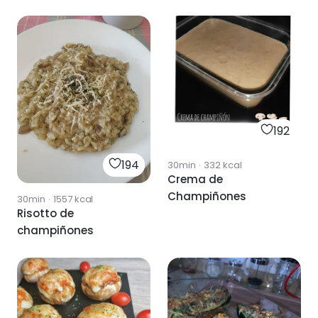
pimientos
192
194
30min
·
332
kcal
Crema de
Champiñones
30min
·
1557
kcal
Risotto de
champiñones