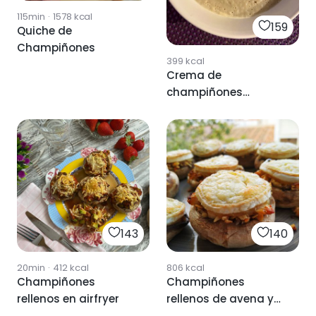
115min
·
1578
kcal
159
Quiche de
Champiñones
399
kcal
Crema de
champiñones
saludable
143
140
20min
·
412
kcal
806
kcal
Champiñones
Champiñones
rellenos en airfryer
rellenos de avena y
almendras