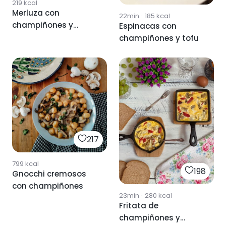
219
kcal
Merluza con
22min
·
185
kcal
champiñones y
Espinacas con
piquillo
champiñones y tofu
217
799
kcal
198
Gnocchi cremosos
con champiñones
23min
·
280
kcal
Fritata de
champiñones y