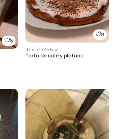
8
8
47min
·
345
kcal
Tarta de café y plátano