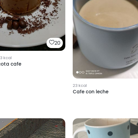
20
83
kcal
ota cafe
23
kcal
Cafe con leche