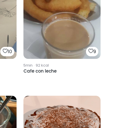
10
9
5min
·
92
kcal
Cafe con leche