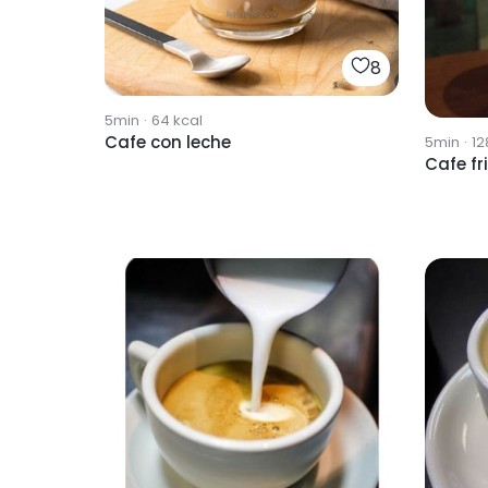
8
5min
·
64
kcal
Cafe con leche
5min
·
12
Cafe fr