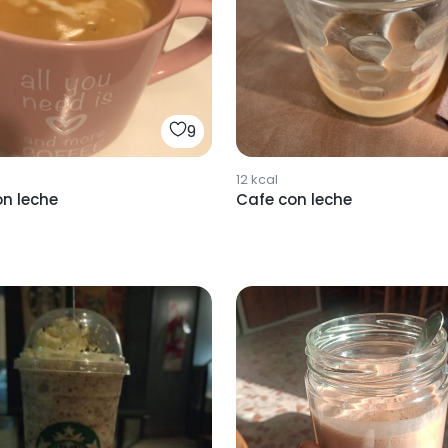
9
12
kcal
n leche
Cafe con leche