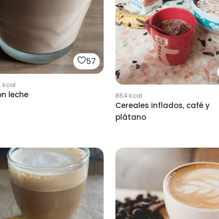
57
4
kcal
n leche
864
kcal
Cereales inflados, café y
plátano