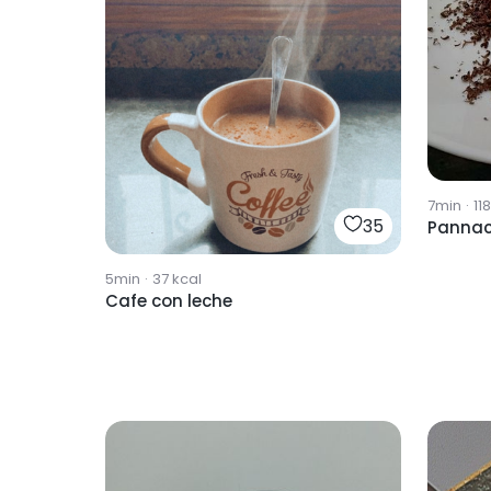
7min
·
11
35
Pannac
5min
·
37
kcal
Cafe con leche