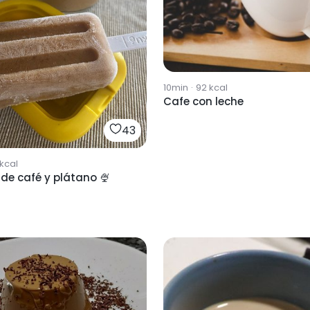
10min
·
92
kcal
Cafe con leche
43
kcal
de café y plátano 🍨