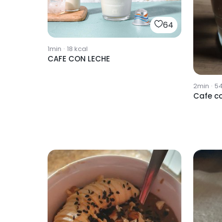
64
1min
·
18
kcal
CAFE CON LECHE
2min
·
5
Cafe co