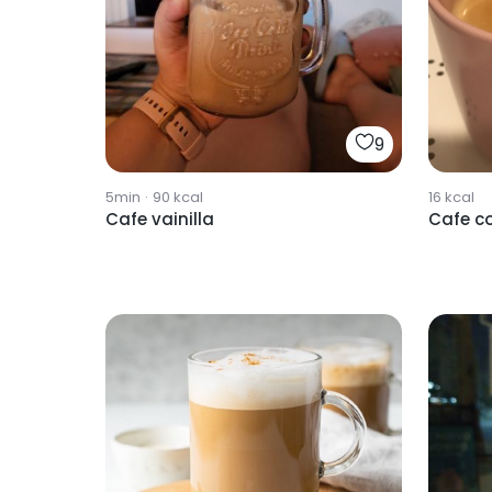
9
5min
·
90
kcal
16
kcal
Cafe vainilla
Cafe co