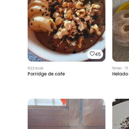
45
5min
·
71
522
kcal
Helado 
Porridge de cafe