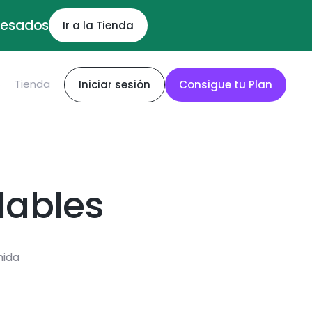
ocesados
Ir a la Tienda
S
Tienda
Iniciar sesión
Consigue tu Plan
dables
mida