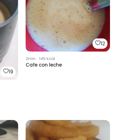
12
2min
·
145
kcal
Cafe con leche
19