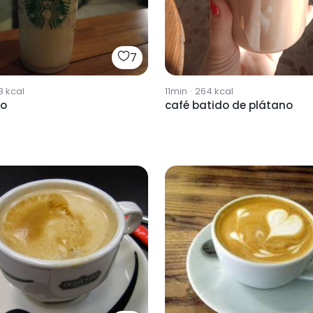
7
8
kcal
11min
·
264
kcal
io
café batido de plátano