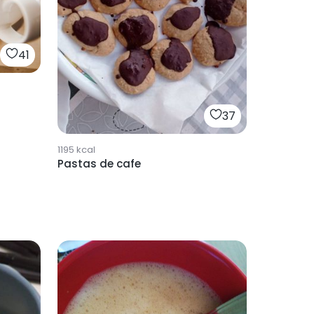
41
37
1195
kcal
Pastas de cafe