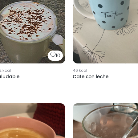
10
2
kcal
46
kcal
aludable
Cafe con leche