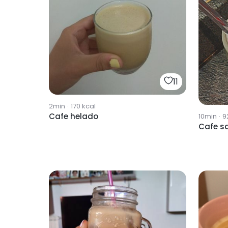
11
2min
·
170
kcal
Cafe helado
10min
·
9
Cafe s