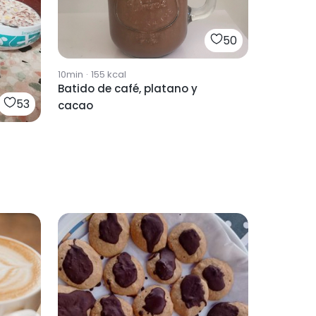
50
10min
·
155
kcal
Batido de café, platano y
53
cacao