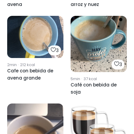
avena
arroz y nuez
3
3
2min
·
212
kcal
Cafe con bebida de
avena grande
5min
·
37
kcal
Café con bebida de
soja