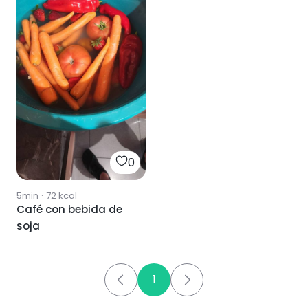
0
5min
·
72
kcal
Café con bebida de
soja
1