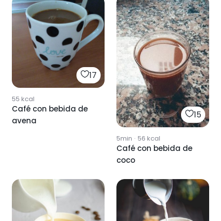
17
55
kcal
Café con bebida de
15
avena
5min
·
56
kcal
Café con bebida de
coco