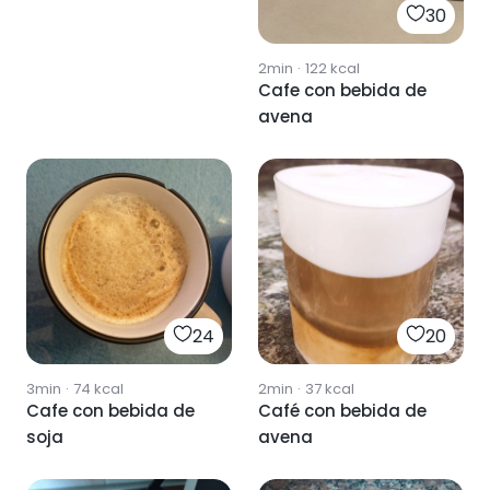
30
2min
·
122
kcal
Cafe con bebida de
avena
24
20
3min
·
74
kcal
2min
·
37
kcal
Cafe con bebida de
Café con bebida de
soja
avena