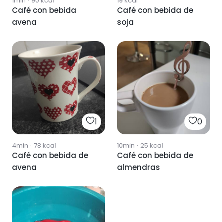
1min
·
90
kcal
19
kcal
Café con bebida
Café con bebida de
avena
soja
1
0
4min
·
78
kcal
10min
·
25
kcal
Café con bebida de
Café con bebida de
avena
almendras