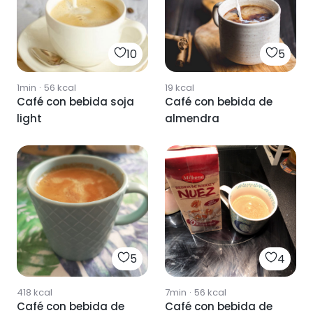
10
5
1min
·
56
kcal
19
kcal
Café con bebida soja
Café con bebida de
light
almendra
5
4
418
kcal
7min
·
56
kcal
Café con bebida de
Café con bebida de