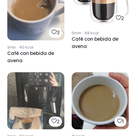
2
3
5min
·
68
kcal
Café con bebida de
avena
1min
·
40
kcal
Café con bebida de
avena
2
1