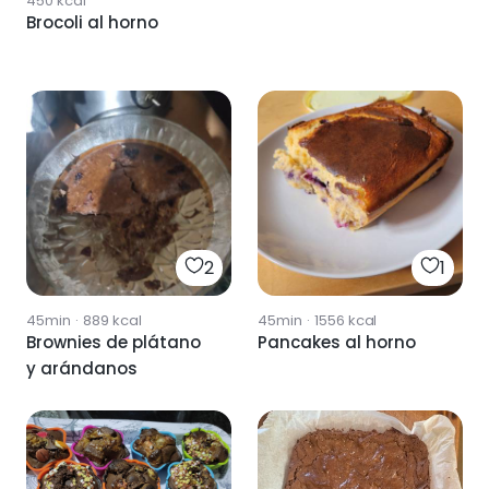
450
kcal
Brocoli al horno
2
1
45min
·
889
kcal
45min
·
1556
kcal
Brownies de plátano
Pancakes al horno
y arándanos