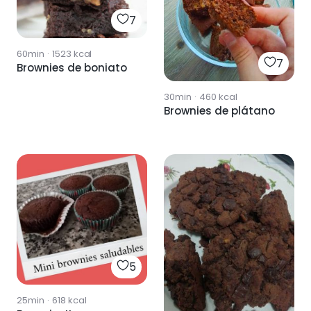
7
60min
·
1523
kcal
7
Brownies de boniato
30min
·
460
kcal
Brownies de plátano
5
25min
·
618
kcal