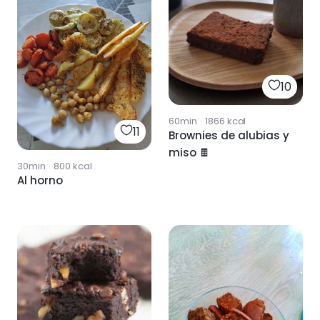
10
60min
·
1866
kcal
11
Brownies de alubias y
miso 🍫
30min
·
800
kcal
Al horno