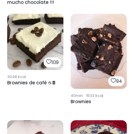
mucho chocolate !!!
109
3048
kcal
94
Brownies de café ☕🍫
40min
·
1533
kcal
Brownies