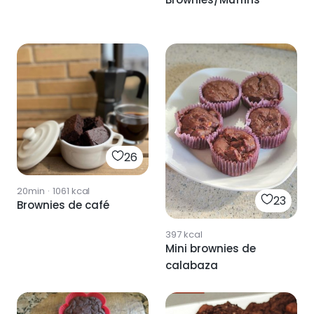
26
20min
·
1061
kcal
23
Brownies de café
397
kcal
Mini brownies de
calabaza