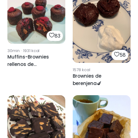
83
30min
·
1931
kcal
58
Muffins-Brownies
rellenos de
1578
kcal
frambuesas
Brownies de
berenjena🍆