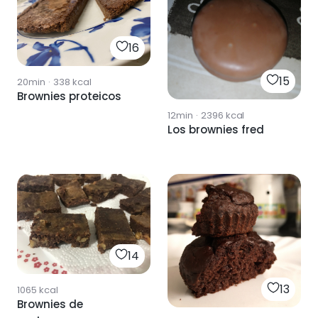
16
15
20min
·
338
kcal
Brownies proteicos
12min
·
2396
kcal
Los brownies fred
14
13
1065
kcal
Brownies de