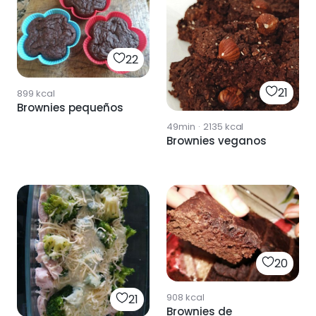
22
21
899
kcal
Brownies pequeños
49min
·
2135
kcal
Brownies veganos
20
908
kcal
21
Brownies de