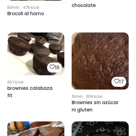
chocolate
50min
·
475
kcal
Brocoli al horno
18
17
657
kcal
brownies calabaza
fit
15min
·
309
kcal
Brownies sin azúcar
ni gluten