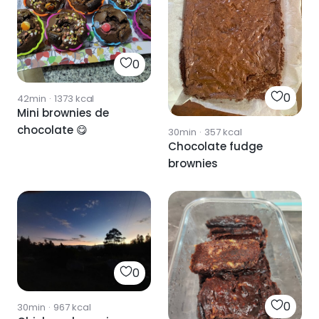
0
0
42min
·
1373
kcal
Mini brownies de
chocolate 😋
30min
·
357
kcal
Chocolate fudge
brownies
0
0
30min
·
967
kcal