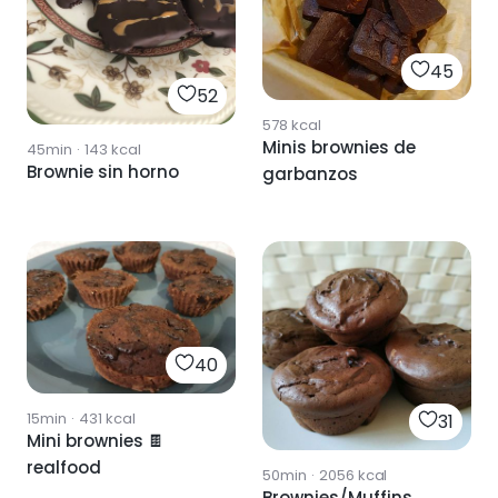
45
52
578
kcal
Minis brownies de
45min
·
143
kcal
Brownie sin horno
garbanzos
40
15min
·
431
kcal
31
Mini brownies 🍫
realfood
50min
·
2056
kcal
Brownies/Muffins