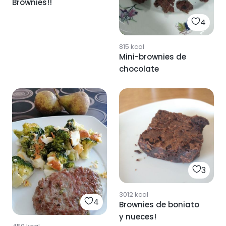
Brownies!!
4
815
kcal
Mini-brownies de
chocolate
3
3012
kcal
4
Brownies de boniato
y nueces!