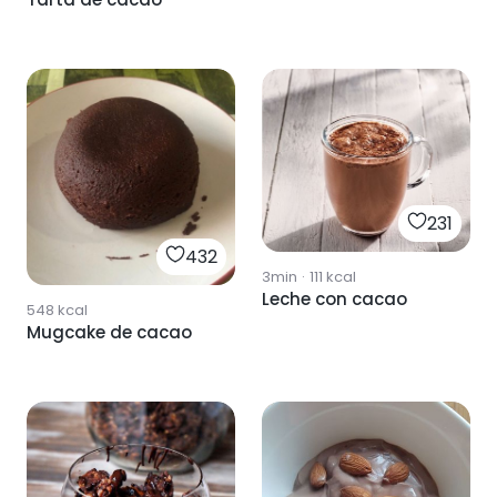
231
432
3min
·
111
kcal
Leche con cacao
548
kcal
Mugcake de cacao