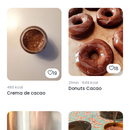
18
19
21min
·
649
kcal
460
kcal
Donuts Cacao
Crema de cacao