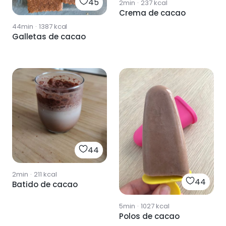
45
2min
·
237
kcal
Crema de cacao
44min
·
1387
kcal
Galletas de cacao
44
2min
·
211
kcal
44
Batido de cacao
5min
·
1027
kcal
Polos de cacao