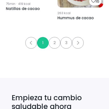
16
75min
·
419
kcal
Natillas de cacao
263
kcal
Hummus de cacao
1
2
3
Empieza tu cambio
saludable ahora