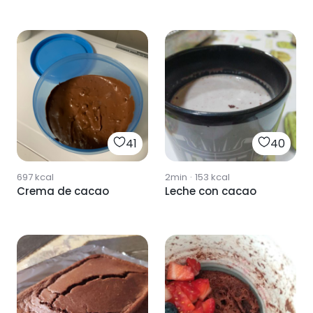
41
40
697
kcal
2min
·
153
kcal
Crema de cacao
Leche con cacao