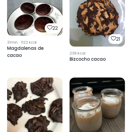
22
21
31min
·
1122
kcal
Magdalenas de
238
kcal
cacao
Bizcocho cacao