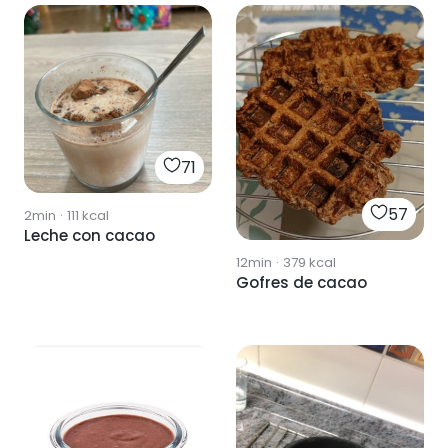
71
57
2min
·
111
kcal
Leche con cacao
12min
·
379
kcal
Gofres de cacao