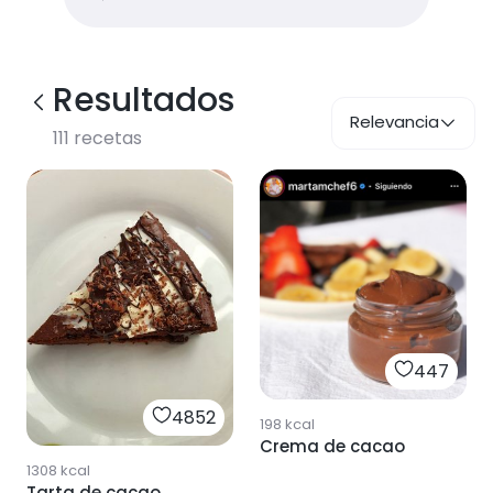
Resultados
Relevancia
111
recetas
447
4852
198
kcal
Crema de cacao
1308
kcal
Tarta de cacao