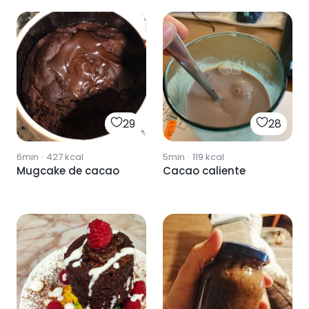
29
28
6min
·
427
kcal
5min
·
119
kcal
Mugcake de cacao
Cacao caliente