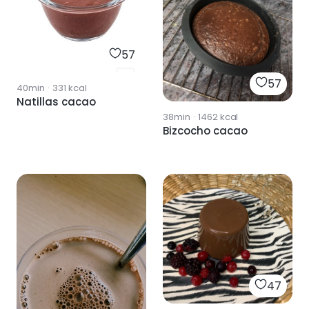
57
57
40min
·
331
kcal
Natillas cacao
38min
·
1462
kcal
Bizcocho cacao
47