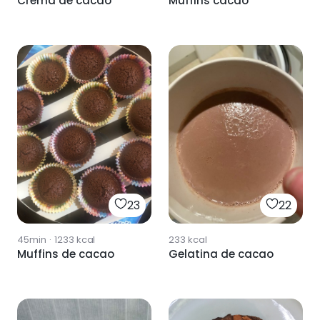
Crema de cacao
Muffins cacao
22
23
233
kcal
45min
·
1233
kcal
Gelatina de cacao
Muffins de cacao