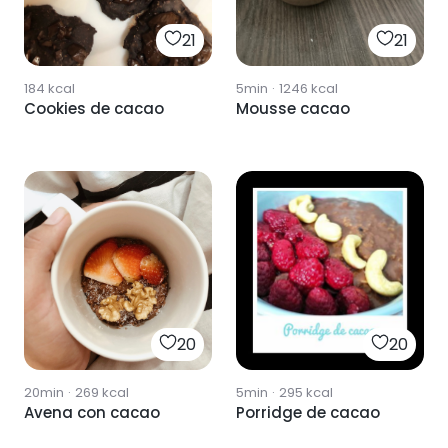
21
21
5min
·
1246
kcal
184
kcal
Mousse cacao
Cookies de cacao
20
20
20min
·
269
kcal
5min
·
295
kcal
Avena con cacao
Porridge de cacao