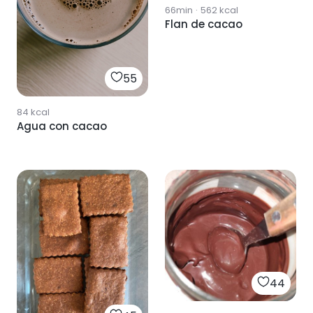
66min
·
562
kcal
Flan de cacao
55
84
kcal
Agua con cacao
44