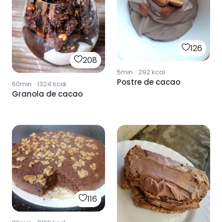
126
208
5min
·
292
kcal
Postre de cacao
60min
·
1324
kcal
Granola de cacao
116