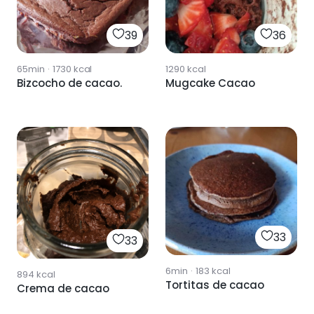
39
36
65min
·
1730
kcal
1290
kcal
Bizcocho de cacao.
Mugcake Cacao
33
33
6min
·
183
kcal
894
kcal
Tortitas de cacao
Crema de cacao