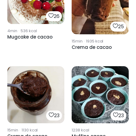
26
25
4min
·
536
kcal
Mugcake de cacao
15min
·
1935
kcal
Crema de cacao
23
23
15min
·
1130
kcal
1238
kcal