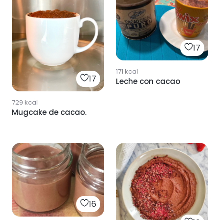
17
171
kcal
17
Leche con cacao
729
kcal
Mugcake de cacao.
16