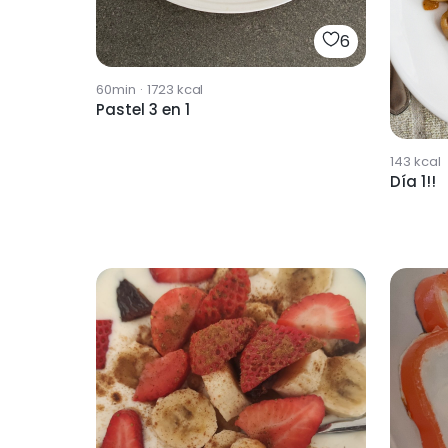
6
60min
·
1723
kcal
Pastel 3 en 1
143
kcal
Día 1!!