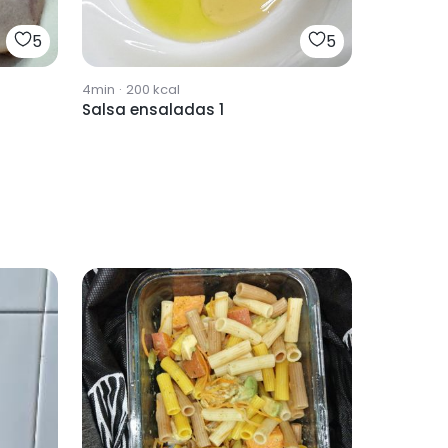
5
5
4min
·
200
kcal
Salsa ensaladas 1