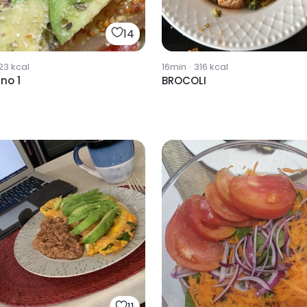
14
23
kcal
16min
·
316
kcal
no 1
BROCOLI