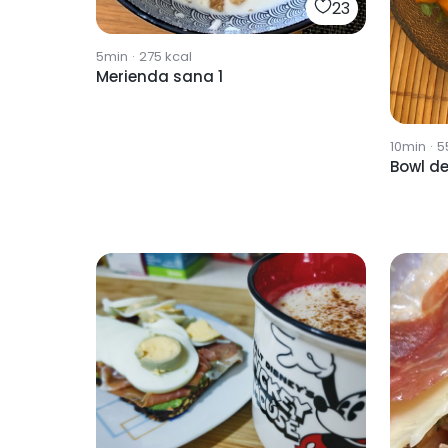
23
5min
·
275
kcal
Merienda sana 1
10min
·
5
Bowl d