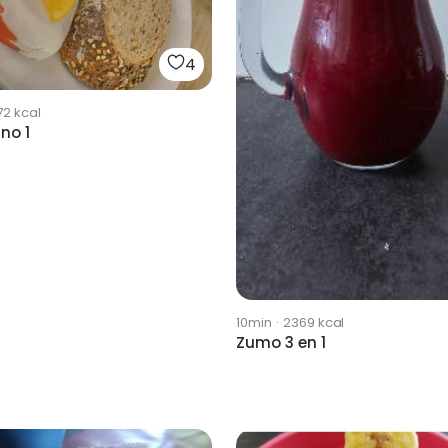
4
72
kcal
no 1
10min
·
2369
kcal
Zumo 3 en 1