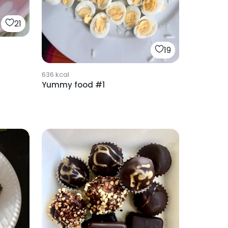
21
19
636
kcal
Yummy food #1