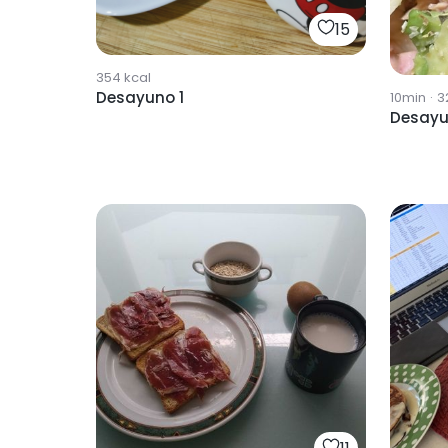
15
354
kcal
Desayuno 1
10min
·
3
Desayu