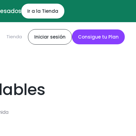
ocesados
Ir a la Tienda
S
Tienda
Iniciar sesión
Consigue tu Plan
dables
mida