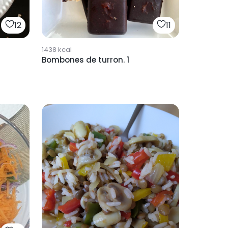
12
11
1438
kcal
Bombones de turron. 1