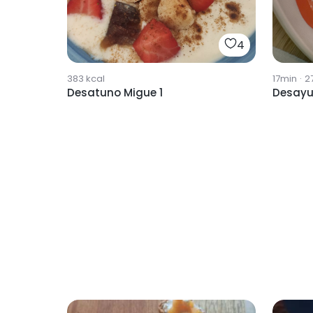
4
383
kcal
17min
·
2
Desatuno Migue 1
Desayu