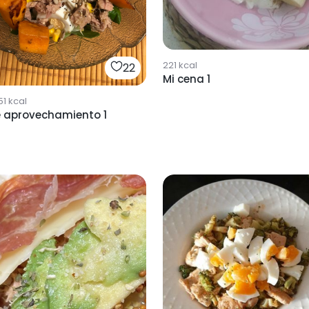
221
kcal
22
Mi cena 1
51
kcal
e aprovechamiento 1