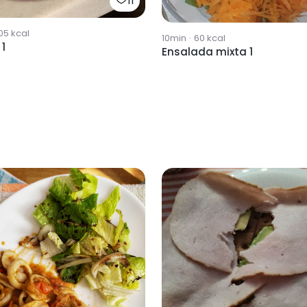
11
05
kcal
10min
·
60
kcal
1
Ensalada mixta 1