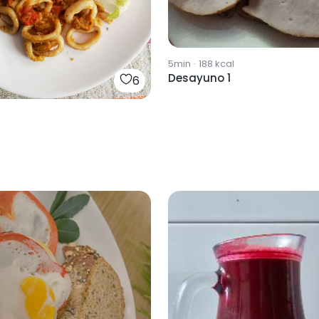
5min
·
188
kcal
Desayuno 1
6