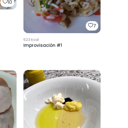
10
7
523
kcal
Improvisación #1