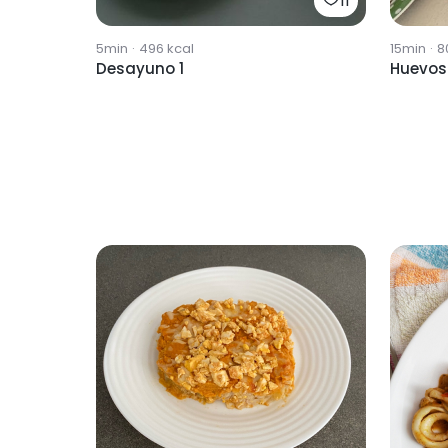
11
5min
·
496
kcal
15min
·
8
Desayuno 1
Huevos 