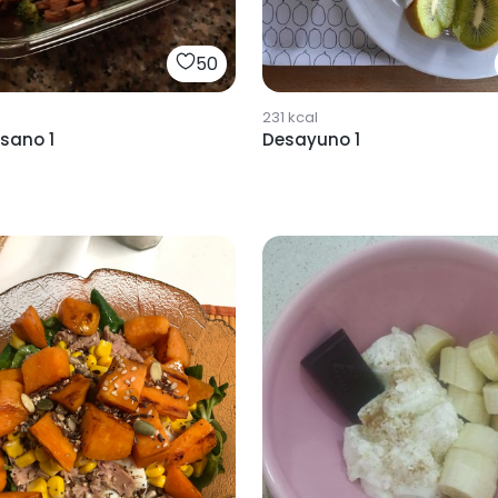
50
231
kcal
sano 1
Desayuno 1