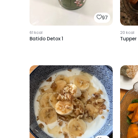
97
61
kcal
20
kcal
Batido Detox 1
Tupper 