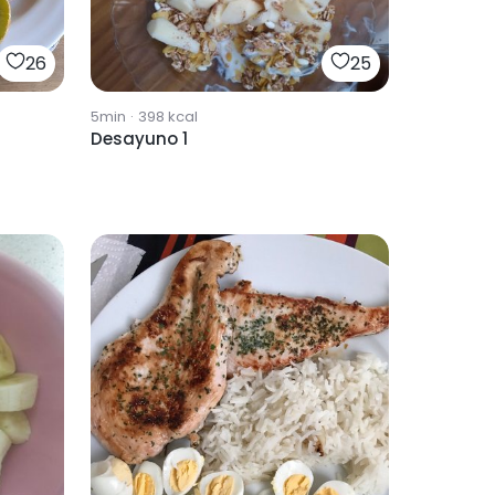
26
25
5min
·
398
kcal
Desayuno 1