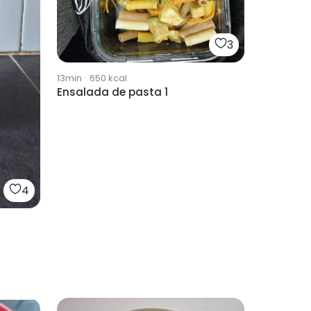
3
13min
·
650
kcal
Ensalada de pasta 1
4