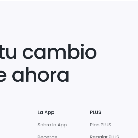
tu cambio
e ahora
La App
PLUS
Sobre la App
Plan PLUS
Recetas
Regalar PLUS