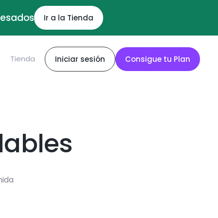
ocesados
Ir a la Tienda
S
Tienda
Iniciar sesión
Consigue tu Plan
dables
mida