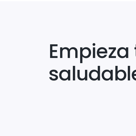
Empieza 
saludabl