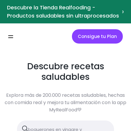
Descubre la Tienda Realfooding -
›
Productos saludables sin ultraprocesados
Consigue tu Plan
Descubre recetas
saludables
Explora más de 200.000 recetas saludables, hechas
con comida real y mejora tu alimentación con la app
MyRealFood💚