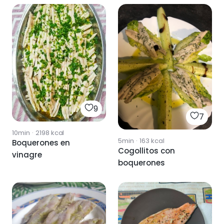
9
7
10min
·
2198
kcal
5min
·
163
kcal
Boquerones en
Cogollitos con
vinagre
boquerones