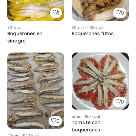
1
0
331
kcal
20min
·
1135
kcal
Boquerones en
Boquerones fritos
vinagre
0
5min
·
166
kcal
0
Tomate con
boquerones
20min
·
1143
kcal