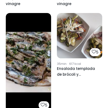
vinagre
vinagre
5
35min
·
617
kcal
Ensalada templada
de brócoli y
boquerones en
vinagre
5