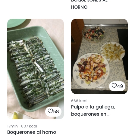
HORNO
49
666
kcal
Pulpo a la gallega,
58
boquerones en
vinagre con
17min
·
637
kcal
aceitunas y
Boquerones al horno