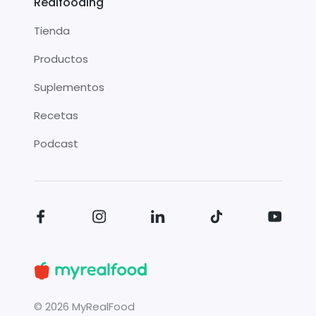
Realfooding
Tienda
Productos
Suplementos
Recetas
Podcast
©
2026
MyRealFood