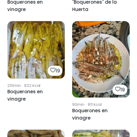
Boquerones en
"Boquerones" de la
vinagre
Huerta
19
210min
·
822
kcal
19
Boquerones en
vinagre
90min
·
811
kcal
Boquerones en
vinagre