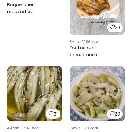
Boquerones
rebozados
23
5min
·
1386
kcal
Tostas con
boquerones
21
20
44min
·
2145
kcal
16min
·
179
kcal