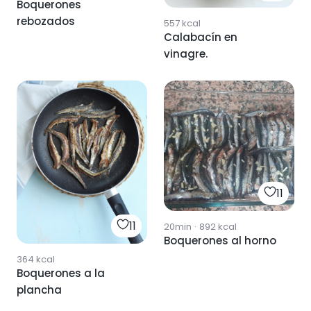
Boquerones
rebozados
557
kcal
Calabacín en
vinagre.
11
11
20min
·
892
kcal
Boquerones al horno
364
kcal
Boquerones a la
plancha