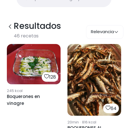
Resultados
Relevancia
46
recetas
128
245
kcal
Boquerones en
vinagre
64
20min
·
816
kcal
BOQUERONES AL