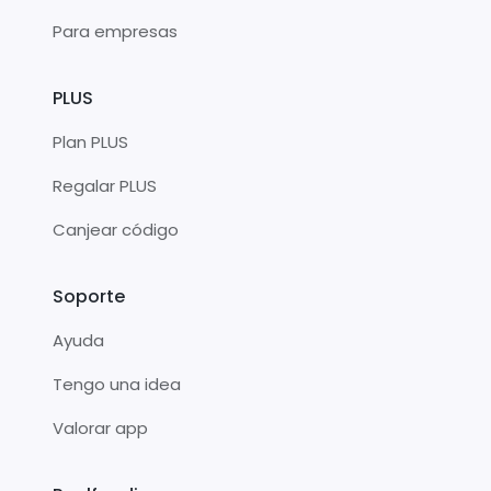
Para empresas
PLUS
Plan PLUS
Regalar PLUS
Canjear código
Soporte
Ayuda
Tengo una idea
Valorar app