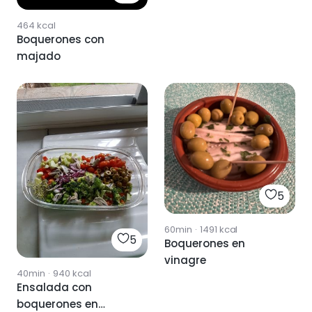
464
kcal
Boquerones con
majado
5
60min
·
1491
kcal
5
Boquerones en
vinagre
40min
·
940
kcal
Ensalada con
boquerones en