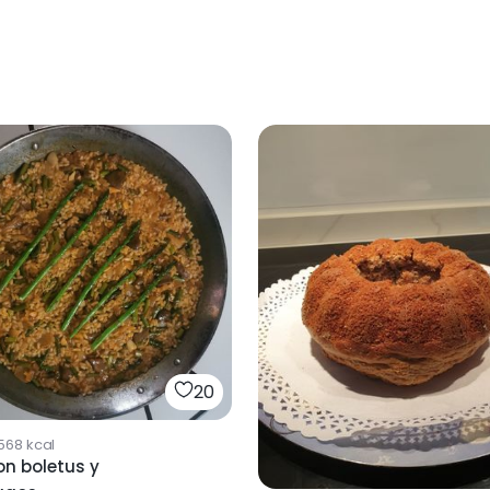
20
568
kcal
on boletus y