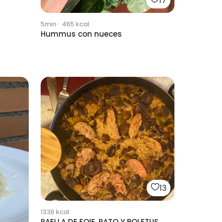
17
5min
·
465
kcal
Hummus con nueces
13
1336
kcal
PAELLA DE FOIE, PATO Y BOLETUS