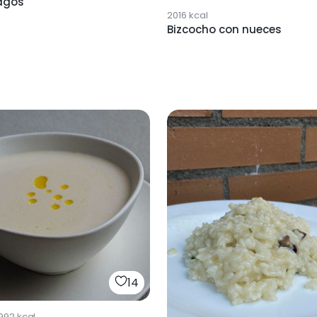
agos
2016
kcal
Bizcocho con nueces
14
992
kcal