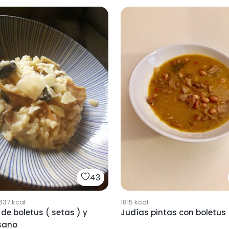
43
1815
kcal
637
kcal
Judías pintas con boletus
 de boletus ( setas ) y
sano