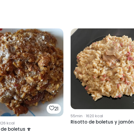
21
55min
·
1620
kcal
Risotto de boletus y jamón
826
kcal
 de boletus 🍄