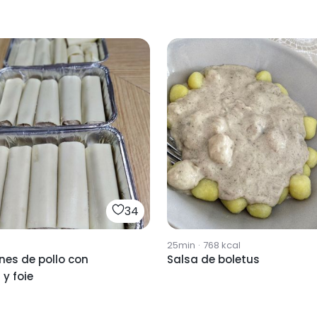
34
25min
·
768
kcal
nes de pollo con
Salsa de boletus
 y foie