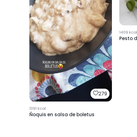
1409
kca
Pesto 
279
1091
kcal
Ñoquis en salsa de boletus