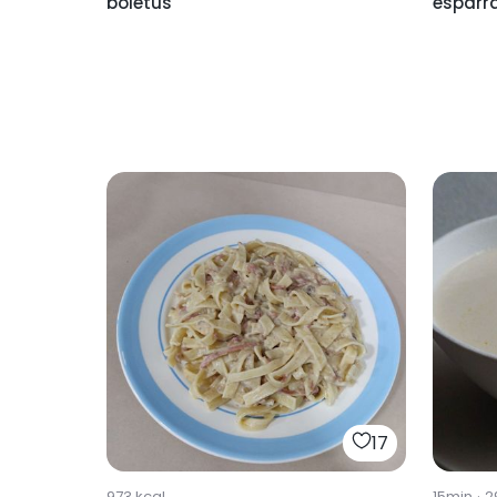
boletus
espárr
17
973
kcal
15min
·
2