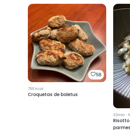
58
755
kcal
Croquetas de boletus
32min
·
1
Risotto
parme