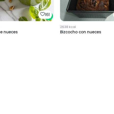
161
l
2638
kcal
de nueces
Bizcocho con nueces