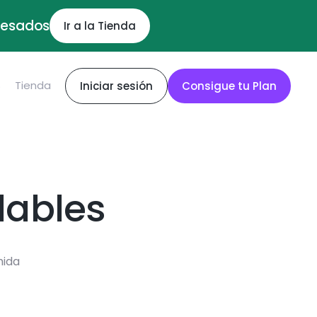
ocesados
Ir a la Tienda
S
Tienda
Iniciar sesión
Consigue tu Plan
dables
mida