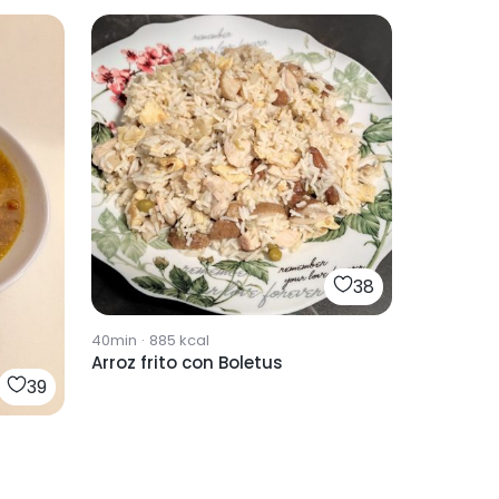
38
40min
·
885
kcal
Arroz frito con Boletus
39