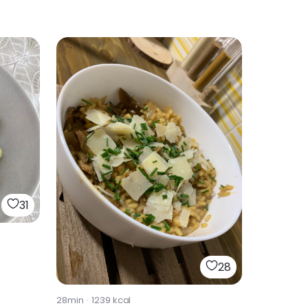
31
28
28min
·
1239
kcal