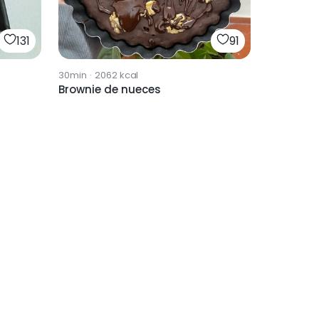
131
91
30min
·
2062
kcal
Brownie de nueces