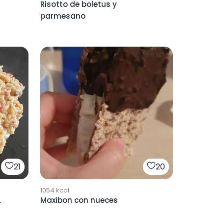
Risotto de boletus y
parmesano
21
20
1054
kcal
.
Maxibon con nueces