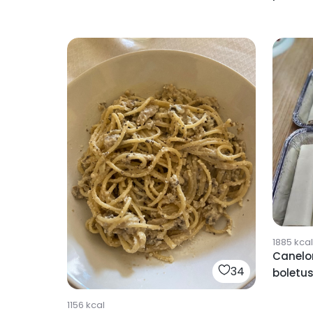
1885
kcal
Canelo
34
boletus
1156
kcal