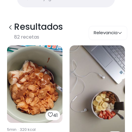
Resultados
Relevancia
82
recetas
41
5min
·
320
kcal