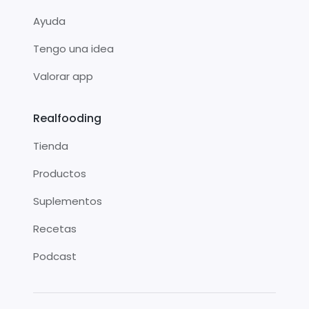
Ayuda
Tengo una idea
Valorar app
Realfooding
Tienda
Productos
Suplementos
Recetas
Podcast