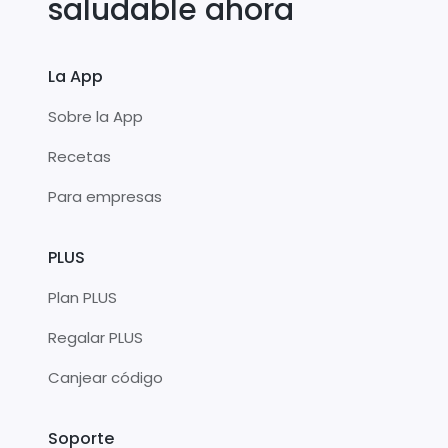
saludable ahora
La App
Sobre la App
Recetas
Para empresas
PLUS
Plan PLUS
Regalar PLUS
Canjear código
Soporte