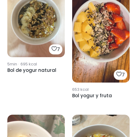
7
5min
·
695
kcal
Bol de yogur natural
7
653
kcal
Bol yogur y fruta