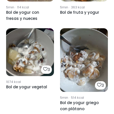
5min
·
114
kcal
5min
·
363
kcal
Bol de yogur con
Bol de fruta y yogur
fresas y nueces
3
1074
kcal
3
Bol de yogur vegetal
5min
·
514
kcal
Bol de yogur griego
con plátano