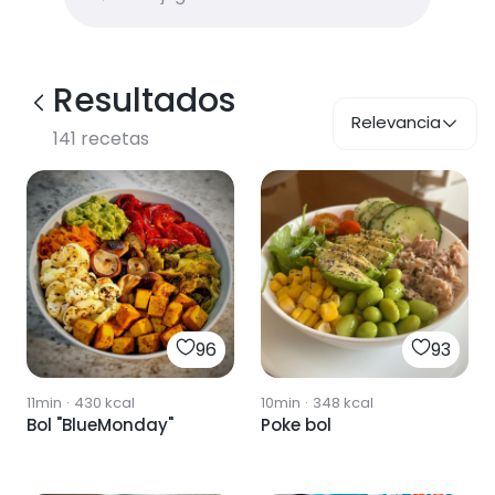
Resultados
Relevancia
141
recetas
96
93
11min
·
430
kcal
10min
·
348
kcal
Bol "BlueMonday"
Poke bol