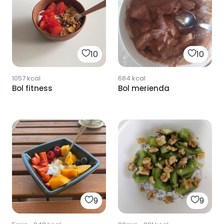
10
10
1057
kcal
684
kcal
Bol fitness
Bol merienda
9
9