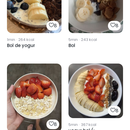
8
8
1min
·
264
kcal
5min
·
243
kcal
Bol de yogur
Bol
8
8
5min
·
367
kcal