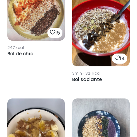
15
247
kcal
Bol de chía
14
3min
·
321
kcal
Bol saciante