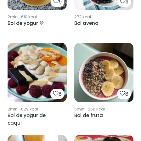
9
9
2min
·
610
kcal
272
kcal
Bol de yogur 💛
Bol avena
8
8
2min
·
629
kcal
5min
·
250
kcal
Bol de yogur de
Bol de fruta
caqui