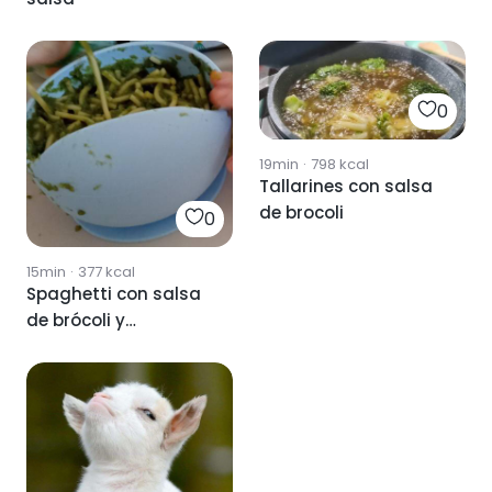
0
19min
·
798
kcal
Tallarines con salsa
de brocoli
0
15min
·
377
kcal
Spaghetti con salsa
de brócoli y
champiñones 👶🏼blw