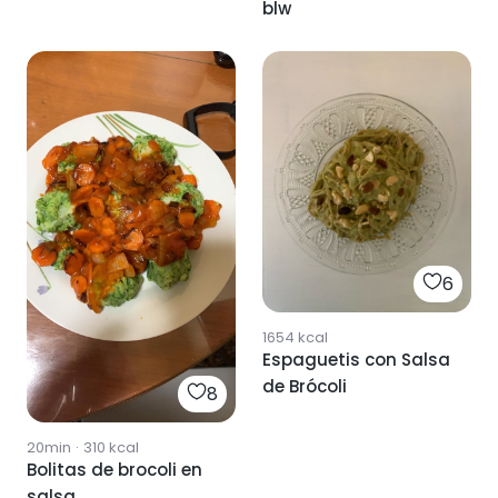
blw
6
1654
kcal
Espaguetis con Salsa
de Brócoli
8
20min
·
310
kcal
Bolitas de brocoli en
salsa