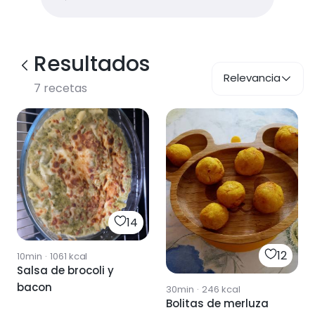
Resultados
Relevancia
7
recetas
14
12
10min
·
1061
kcal
Salsa de brocoli y
bacon
30min
·
246
kcal
Bolitas de merluza