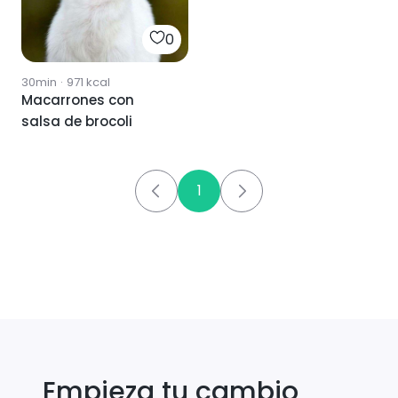
0
30min
·
971
kcal
Macarrones con
salsa de brocoli
1
Empieza tu cambio