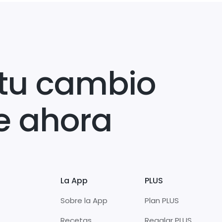
tu cambio
e ahora
La App
PLUS
Sobre la App
Plan PLUS
Recetas
Regalar PLUS