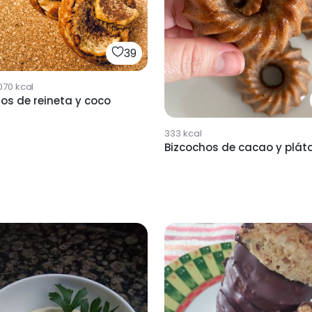
39
070
kcal
os de reineta y coco
333
kcal
Bizcochos de cacao y plát