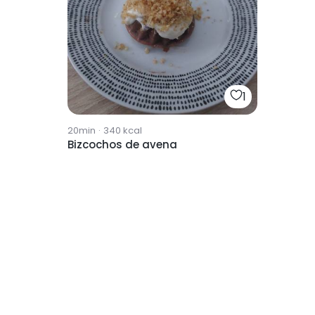
1
20min
·
340
kcal
Bizcochos de avena