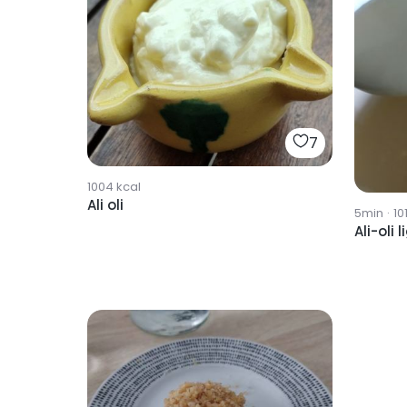
7
1004
kcal
Ali oli
5min
·
10
Ali-oli 