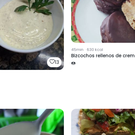
45min
·
630
kcal
Bizcochos rellenos de cre
13
🍩