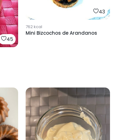
43
762
kcal
Mini Bizcochos de Arandanos
45