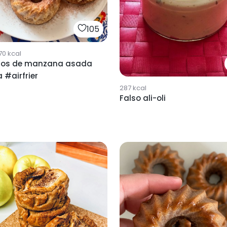
105
70
kcal
hos de manzana asada
 #airfrier
287
kcal
Falso ali-oli