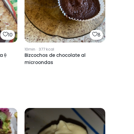
10
8
10min
·
377
kcal
ma🍦
Bizcochos de chocolate al
microondas