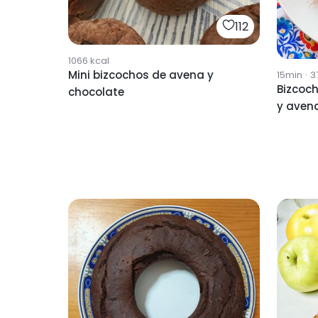
112
1066
kcal
Mini bizcochos de avena y
15min
·
3
Bizcoc
chocolate
y avena