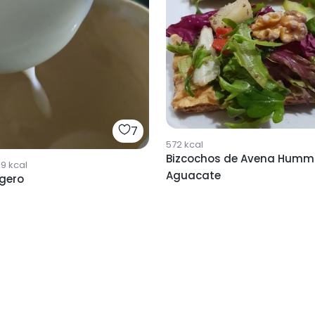
7
572
kcal
Bizcochos de Avena Humm
19
kcal
Aguacate
ligero