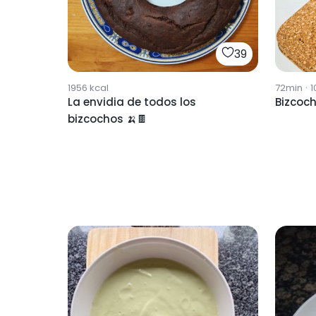
39
1956
kcal
72min
·
1
La envidia de todos los
Bizcoch
bizcochos 🍌🍫