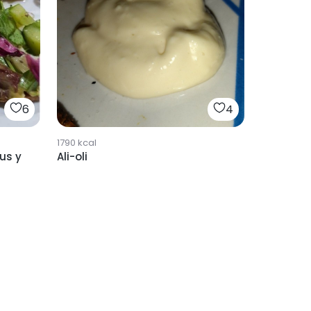
6
4
1790
kcal
us y
Ali-oli