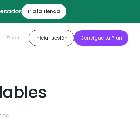
ocesados
Ir a la Tienda
S
Tienda
Iniciar sesión
Consigue tu Plan
dables
mida