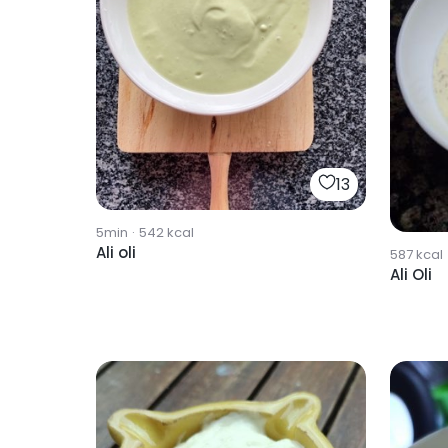
13
5min
·
542
kcal
Ali oli
587
kcal
Ali Oli