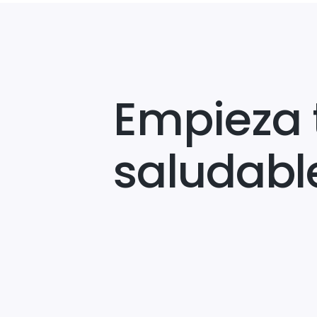
Empieza 
saludabl