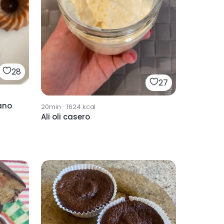
28
27
ano
20min
·
1624
kcal
Ali oli casero