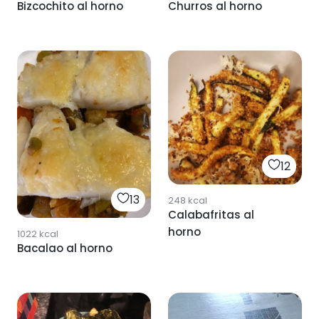
Bizcochito al horno
Churros al horno
12
13
248
kcal
Calabafritas al
horno
1022
kcal
Bacalao al horno