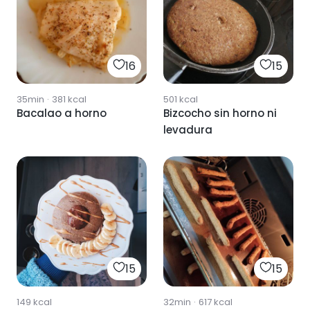
16
15
35min
·
381
kcal
501
kcal
Bacalao a horno
Bizcocho sin horno ni
levadura
15
15
149
kcal
32min
·
617
kcal