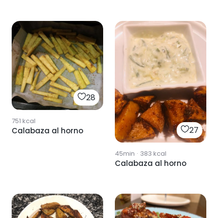
28
751
kcal
27
Calabaza al horno
45min
·
383
kcal
Calabaza al horno