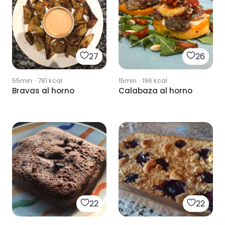
27
26
55min
·
781
kcal
15min
·
196
kcal
Bravas al horno
Calabaza al horno
22
22