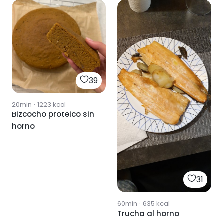
39
20min
·
1223
kcal
Bizcocho proteico sin
horno
31
60min
·
635
kcal
Trucha al horno