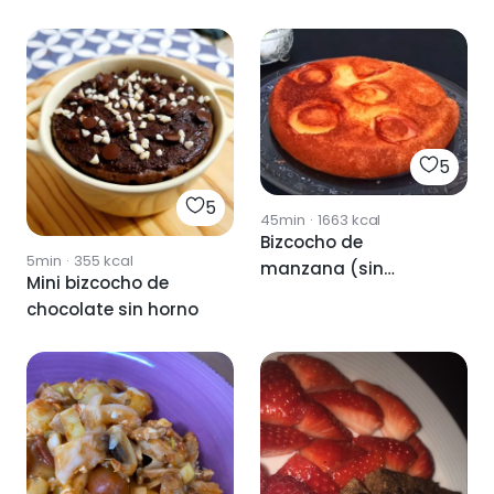
5
5
45min
·
1663
kcal
Bizcocho de
5min
·
355
kcal
manzana (sin
Mini bizcocho de
horno)
chocolate sin horno