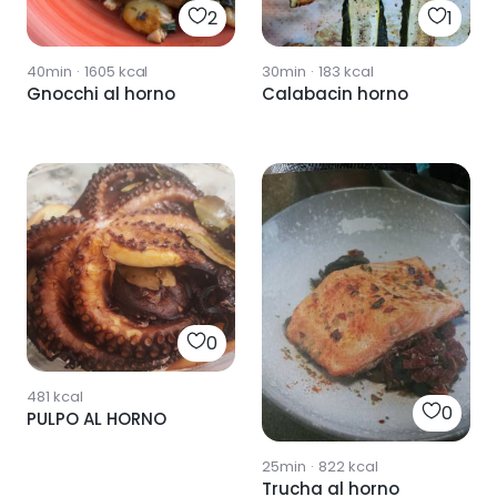
2
1
40min
·
1605
kcal
30min
·
183
kcal
Gnocchi al horno
Calabacin horno
0
481
kcal
0
PULPO AL HORNO
25min
·
822
kcal
Trucha al horno