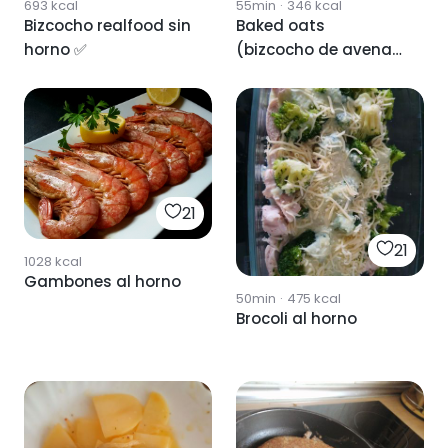
693
kcal
55min
·
346
kcal
Bizcocho realfood sin
Baked oats
horno ✅
(bizcocho de avena
al horno)
21
21
1028
kcal
Gambones al horno
50min
·
475
kcal
Brocoli al horno