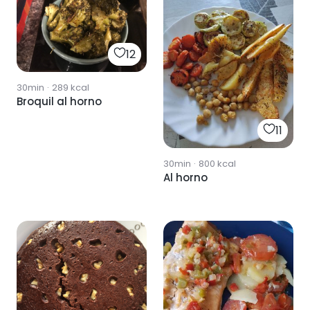
12
30min
·
289
kcal
Broquil al horno
11
30min
·
800
kcal
Al horno