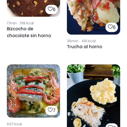
8
17min
·
1118
kcal
8
Bizcocho de
chocolate sin horno
35min
·
491
kcal
Trucha al horno
7
637
kcal