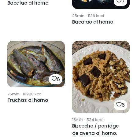
7
Bacalao al horno
25min
·
1136
kcal
Bacalao al horno
6
75min
·
10920
kcal
Truchas al horno
6
15min
·
534
kcal
Bizcocho / porridge
de avena al horno.