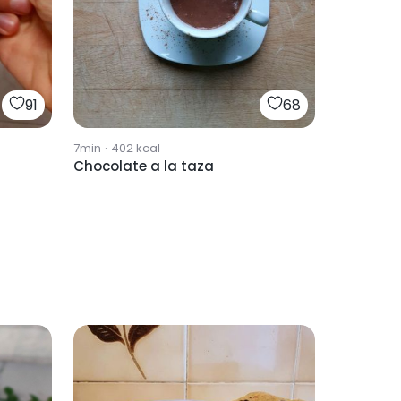
91
68
7min
·
402
kcal
Chocolate a la taza