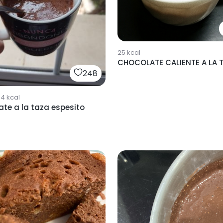
25
kcal
CHOCOLATE CALIENTE A LA 
248
64
kcal
te a la taza espesito