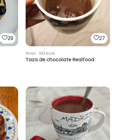
29
27
5min
·
193
kcal
Taza de chocolate Realfood