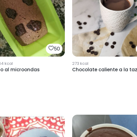
50
44
kcal
273
kcal
ho al microondas
Chocolate caliente a la ta