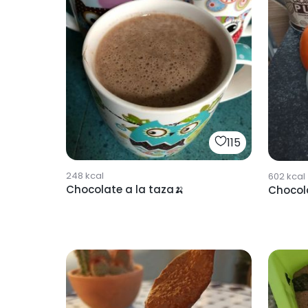
115
248
kcal
602
kcal
Chocolate a la taza🍌
Chocola