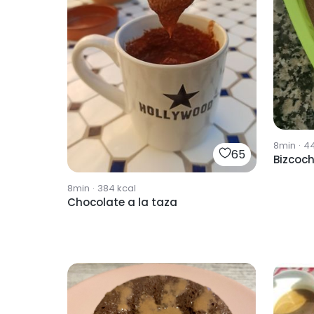
8min
·
4
65
Bizcoc
8min
·
384
kcal
Chocolate a la taza