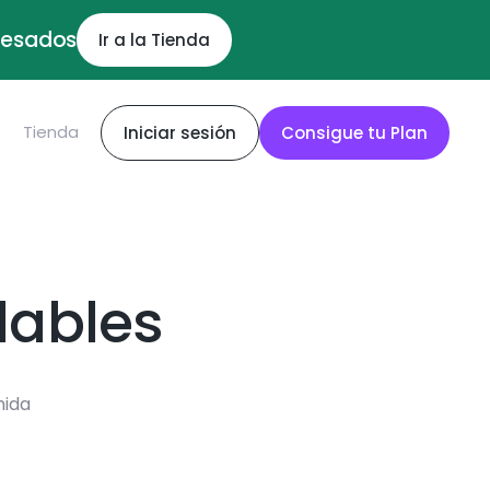
ocesados
Ir a la Tienda
S
Tienda
Iniciar sesión
Consigue tu Plan
dables
mida