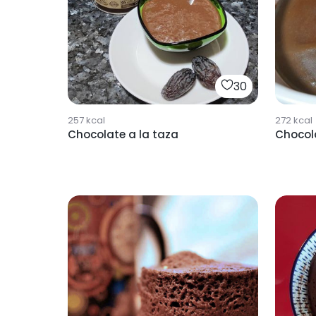
30
257
kcal
272
kcal
Chocolate a la taza
Chocola