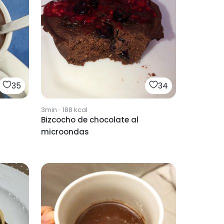
35
34
3min
·
188
kcal
Bizcocho de chocolate al
microondas