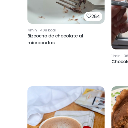
284
4min
·
408
kcal
Bizcocho de chocolate al
microondas
11min
·
3
Chocola