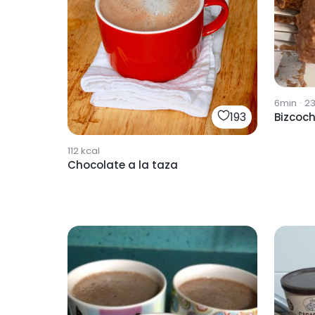
6min
·
2
193
Bizcoc
112
kcal
Chocolate a la taza