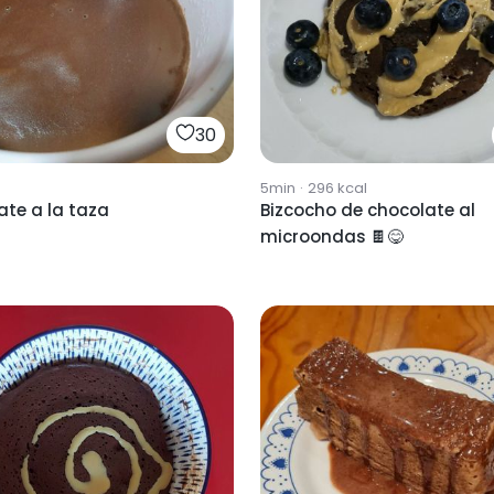
30
5min
·
296
kcal
te a la taza
Bizcocho de chocolate al
microondas 🍫😋