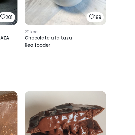
201
199
211
kcal
TAZA
Chocolate a la taza
Realfooder