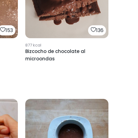
153
136
877
kcal
Bizcocho de chocolate al
microondas