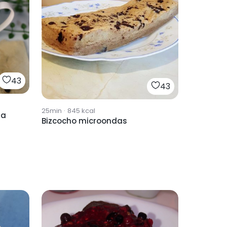
43
43
25min
·
845
kcal
za
Bizcocho microondas