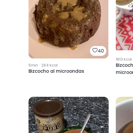
40
1813
kcal
Bizcoch
5min
·
264
kcal
Bizcocho al microondas
microo