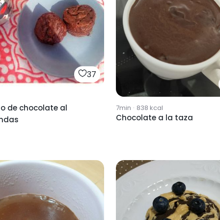
37
o de chocolate al
7min
·
838
kcal
Chocolate a la taza
ndas