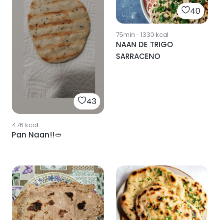
40
75min
·
1330
kcal
NAAN DE TRIGO
SARRACENO
43
476
kcal
Pan Naan!!🥙