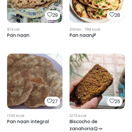
29
28
91
kcal
20min
·
798
kcal
Pan naan
Pan naan🌾
27
25
1740
kcal
1273
kcal
Pan naan integral
Biscocho de
zanahoria😋🥕