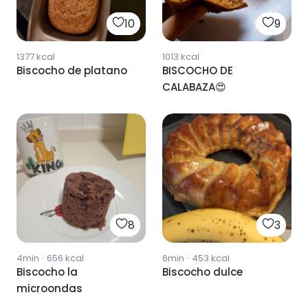
10
9
1377
kcal
1013
kcal
Biscocho de platano
BISCOCHO DE
CALABAZA😍
8
3
4min
·
656
kcal
6min
·
453
kcal
Biscocho la
Biscocho dulce
microondas