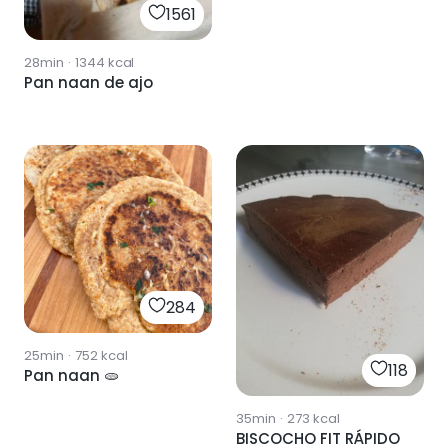
1561
28min
·
1344
kcal
Pan naan de ajo
284
25min
·
752
kcal
118
Pan naan 🫓
35min
·
273
kcal
BISCOCHO FIT RÁPIDO