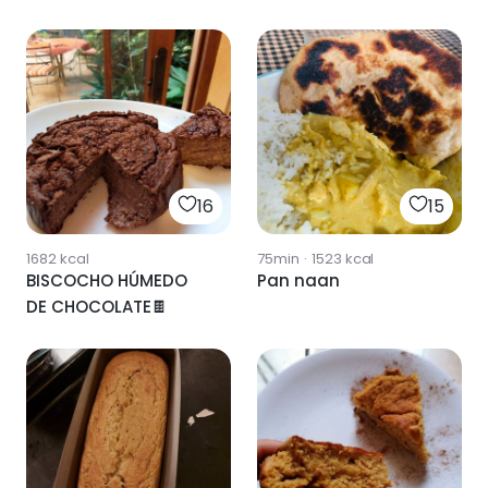
16
15
1682
kcal
75min
·
1523
kcal
BISCOCHO HÚMEDO
Pan naan
DE CHOCOLATE🍫