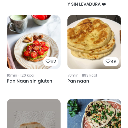
Y SIN LEVADURA ❤️
62
48
10min
·
120
kcal
70min
·
1193
kcal
Pan Naan sin gluten
Pan naan