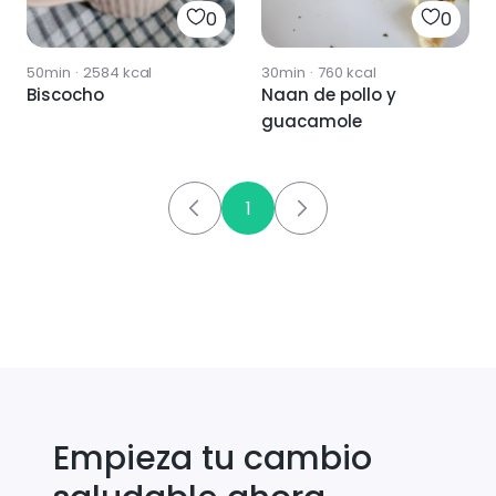
0
0
50min
·
2584
kcal
30min
·
760
kcal
Biscocho
Naan de pollo y
guacamole
1
Empieza tu cambio