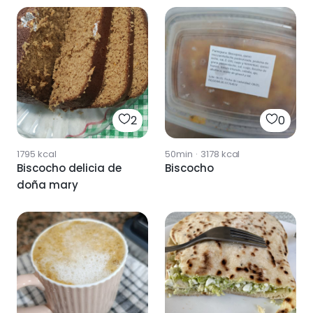
2
0
1795
kcal
50min
·
3178
kcal
Biscocho delicia de
Biscocho
doña mary