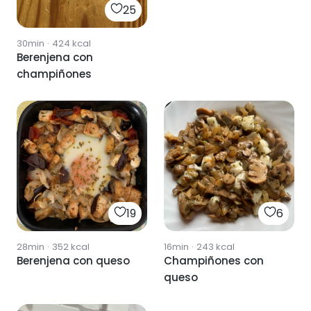
25
30min
·
424
kcal
Berenjena con
champiñones
19
6
28min
·
352
kcal
16min
·
243
kcal
Berenjena con queso
Champiñones con
queso