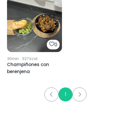
0
30min
·
327
kcal
Champiñones con
berenjena
1