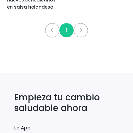
en salsa holandesa
con salmón y
aguacate
1
Empieza tu cambio
saludable ahora
La App