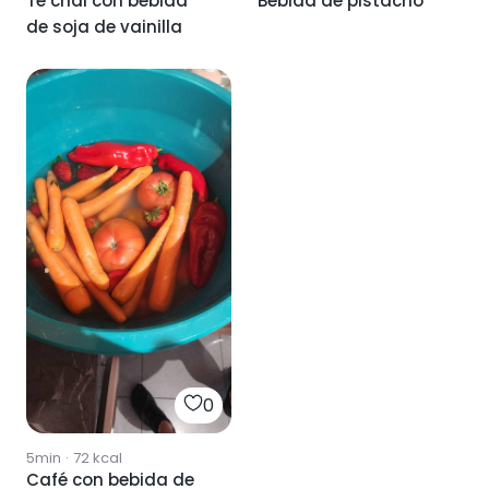
Té chai con bebida
Bebida de pistacho
de soja de vainilla
0
5min
·
72
kcal
Café con bebida de