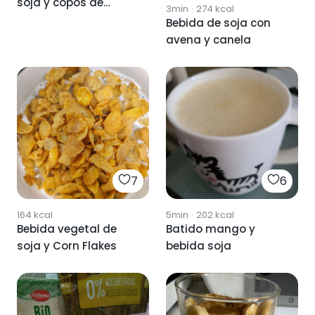
soja y copos de
3min
·
274
kcal
avena
Bebida de soja con
avena y canela
7
6
164
kcal
5min
·
202
kcal
Bebida vegetal de
Batido mango y
soja y Corn Flakes
bebida soja