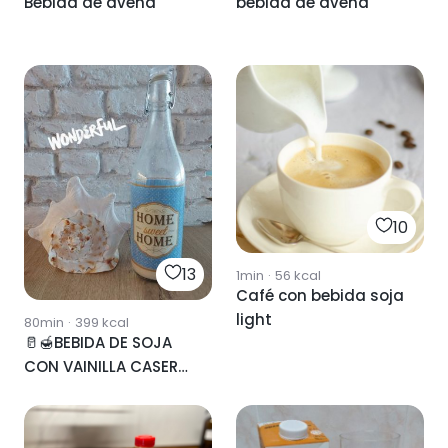
Bebida de avena
bebida de avena
10
13
1min
·
56
kcal
Café con bebida soja
light
80min
·
399
kcal
🥛🍯BEBIDA DE SOJA
CON VAINILLA CASERA
🍯🥛