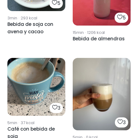
5
5
3min
·
293
kcal
Bebida de soja con
avena y cacao
15min
·
1206
kcal
Bebida de almendras
3
3
5min
·
37
kcal
Café con bebida de
soja
5min
·
0
kcal