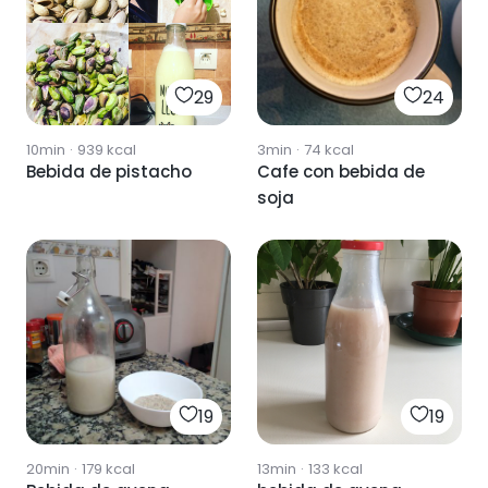
29
24
10min
·
939
kcal
3min
·
74
kcal
Bebida de pistacho
Cafe con bebida de
soja
19
19
20min
·
179
kcal
13min
·
133
kcal