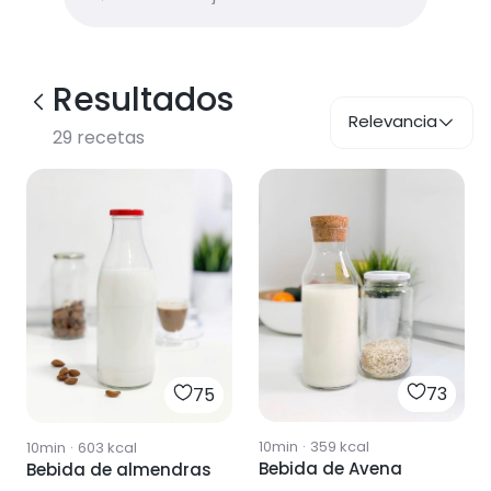
Resultados
Relevancia
29
recetas
73
75
10min
·
359
kcal
10min
·
603
kcal
Bebida de Avena
Bebida de almendras