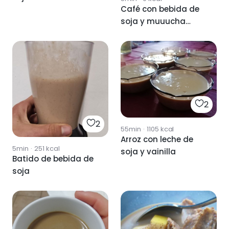
Café con bebida de
soja y muuucha
espuma
2
2
55min
·
1105
kcal
Arroz con leche de
5min
·
251
kcal
soja y vainilla
Batido de bebida de
soja