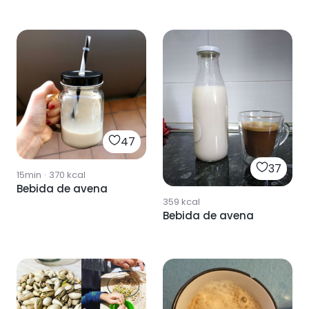
47
37
15min
·
370
kcal
Bebida de avena
359
kcal
Bebida de avena