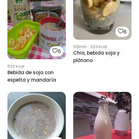
6
125min
·
223
kcal
6
Chia, bebida soja y
plátano
533
kcal
Bebida de soja con
espelta y mandaría