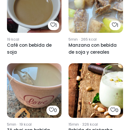
1
1
19
kcal
5min
·
265
kcal
Café con bebida de
Manzana con bebida
soja
de soja y cereales
0
0
5min
·
19
kcal
15min
·
326
kcal