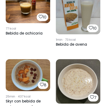
10
10
77
kcal
Bebida de achicoria
1min
·
73
kcal
Bebida de avena
8
25min
·
437
kcal
7
Skyr con bebida de