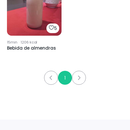
5
15min
·
1206
kcal
Bebida de almendras
1