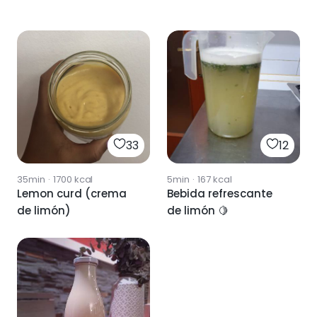
33
12
35min
·
1700
kcal
5min
·
167
kcal
Lemon curd (crema
Bebida refrescante
de limón)
de limón 🍋