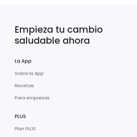
Empieza tu cambio
saludable ahora
La App
Sobre la App
Recetas
Para empresas
PLUS
Plan PLUS