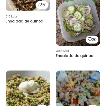
20
615
kcal
Ensalada de quinoa
20
402
kcal
Ensalada de quinoa