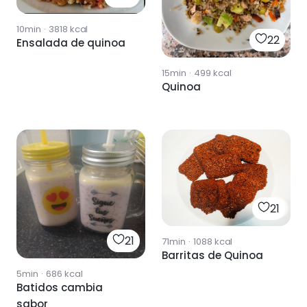
10min
·
3818
kcal
22
Ensalada de quinoa
15min
·
499
kcal
Quinoa
21
21
71min
·
1088
kcal
Barritas de Quinoa
5min
·
686
kcal
Batidos cambia
sabor