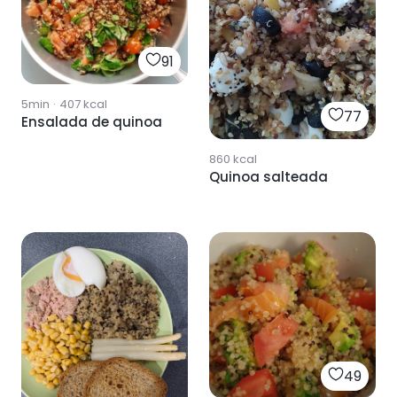
91
5min
·
407
kcal
77
Ensalada de quinoa
860
kcal
Quinoa salteada
49