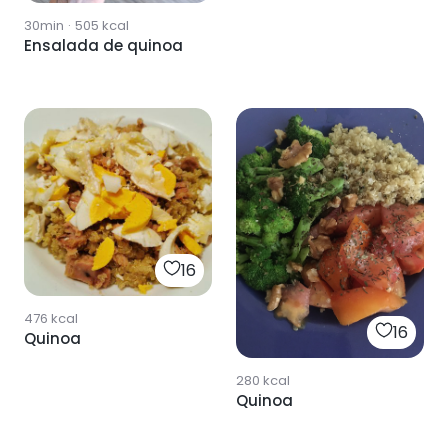
30min
·
505
kcal
Ensalada de quinoa
16
476
kcal
16
Quinoa
280
kcal
Quinoa