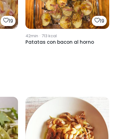
19
19
42min
·
713
kcal
a
Patatas con bacon al horno