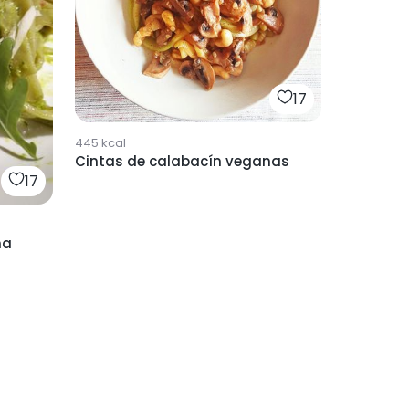
17
445
kcal
Cintas de calabacín veganas
17
na