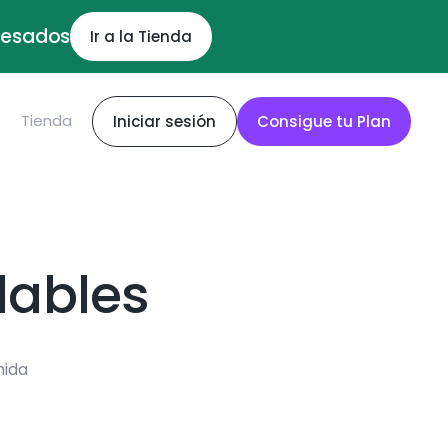
ocesados
Ir a la Tienda
S
Tienda
Iniciar sesión
Consigue tu Plan
dables
mida