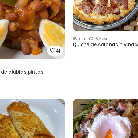
80min
·
3046
kcal
Quiché de calabacín y ba
41
 de alubias pintas