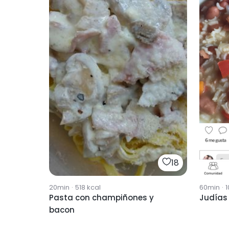
18
60min
·
1
20min
·
518
kcal
Judías 
Pasta con champiñones y
bacon