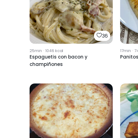
36
25min
·
1046
kcal
17min
·
7
Espaguetis con bacon y
Panito
champiñones