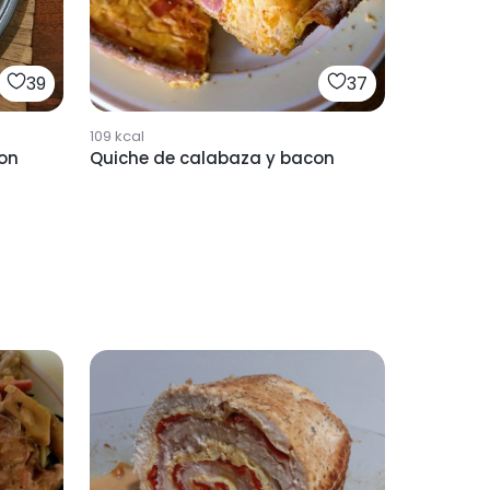
39
37
109
kcal
con
Quiche de calabaza y bacon