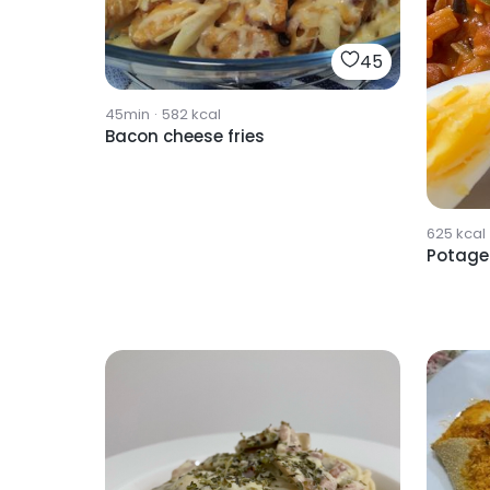
45
45min
·
582
kcal
Bacon cheese fries
625
kcal
Potage