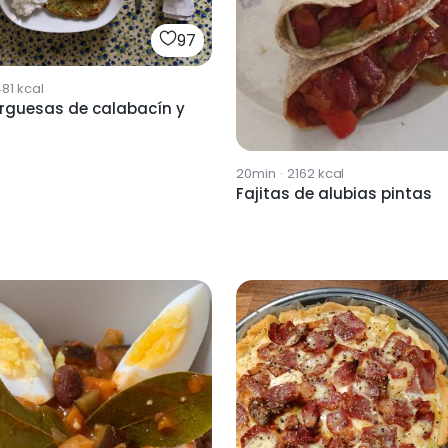
97
81
kcal
guesas de calabacín y
20min
·
2162
kcal
Fajitas de alubias pintas