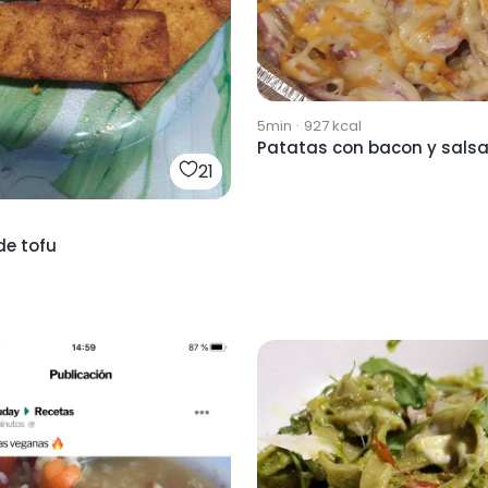
5min
·
927
kcal
Patatas con bacon y sals
21
de tofu