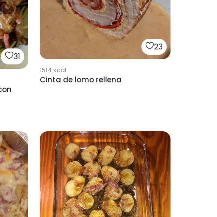
23
31
1514
kcal
Cinta de lomo rellena
con