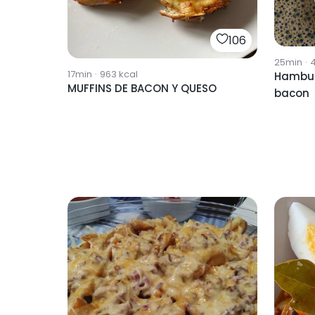
106
25min
·
4
17min
·
963
kcal
Hambur
MUFFINS DE BACON Y QUESO
bacon