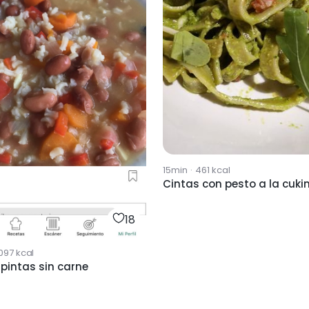
15min
·
461
kcal
Cintas con pesto a la cuki
18
097
kcal
pintas sin carne