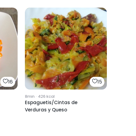
16
15
8min
·
426
kcal
Espaguetis/Cintas de
Verduras y Queso