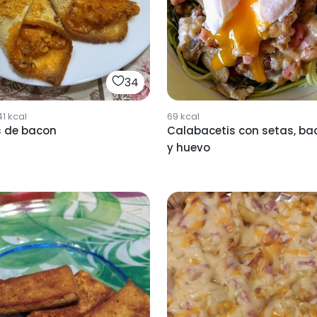
34
41
kcal
69
kcal
s de bacon
Calabacetis con setas, ba
y huevo