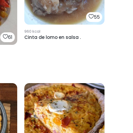
55
960
kcal
61
Cinta de lomo en salsa .